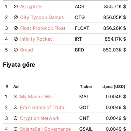
1
ACryptoS
ACS
855.71K $
2
City Tycoon Games
CTG
856.05K $
3
Float Protocol: Float
FLOAT
856.26K $
4
Infinity Rocket
IRT
854.17K $
5
Bread
BRD
852.03K $
Fiyata göre
#
Ad
Ticker
Цена (USD)
1
My Master War
MAT
0.0049 $
2
Era7: Game of Truth
GOT
0.0049 $
3
Cryption Network
CNT
0.0049 $
4
SolanaSail Governance
GSAIL
0.0049 $