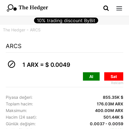
10% trading discount ByBit
The Hedger
ARCS
ARCS
1 ARX =
$ 0.0049
Al
Sat
Reklam
Piyasa değeri:
855.35K $
Toplam hacim:
176.03M ARX
Maksimum:
400.00M ARX
Hacim (24 saat):
501.44K $
Günlük değişim:
0.0037 - 0.0059