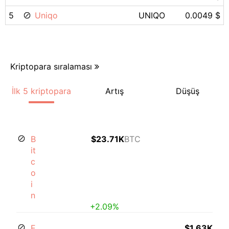
5
Uniqo
UNIQO
0.0049 $
Kriptopara sıralaması
İlk 5 kriptopara
Artış
Düşüş
B
$23.71K
BTC
it
c
o
i
n
+2.09%
E
$1.63K