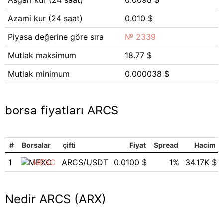
Asgari kur (24 saat)
0.0098 $
Azami kur (24 saat)
0.010 $
Piyasa değerine göre sıra
№ 2339
Mutlak maksimum
18.77 $
Mutlak minimum
0.000038 $
borsa fiyatları ARCS
#
Borsalar
çifti
Fiyat
Spread
Hacim
1
MEXC
ARCS/USDT
0.0100 $
1%
34.17K $
Nedir ARCS (ARX)