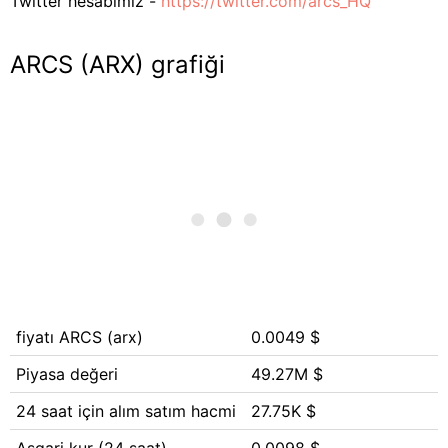
Twitter hesabımız -
https://twitter.com/arcs_HQ
ARCS (ARX) grafiği
fiyatı ARCS (arx)
0.0049 $
Piyasa değeri
49.27M $
24 saat için alım satım hacmi
27.75K $