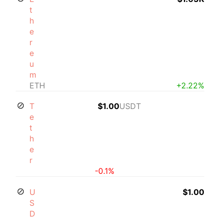
t
h
e
r
e
u
m
ETH
+2.22%
T
$1.00
USDT
e
t
h
e
r
-0.1%
U
$1.00
S
D