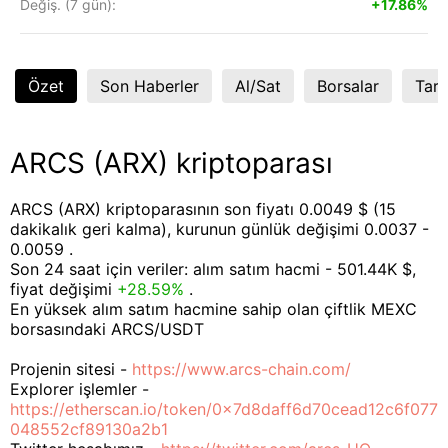
Değiş. (7 gün):
+17.86%
Özet
Son Haberler
Al/Sat
Borsalar
Tart
ARCS (ARX) kriptoparası
ARCS (ARX) kriptoparasının son fiyatı 0.0049 $ (15
dakikalık geri kalma), kurunun günlük değişimi 0.0037 -
0.0059 .
Son 24 saat için veriler: alım satım hacmi - 501.44K $,
fiyat değişimi
+28.59%
.
En yüksek alım satım hacmine sahip olan çiftlik MEXC
borsasındaki ARCS/USDT
Projenin sitesi -
https://www.arcs-chain.com/
Explorer işlemler -
https://etherscan.io/token/0x7d8daff6d70cead12c6f077
048552cf89130a2b1