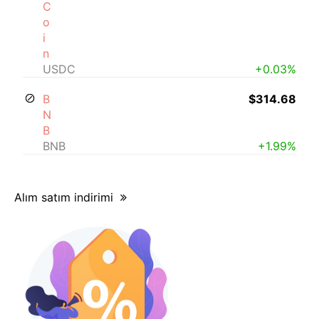
C
o
i
n
USDC
+0.03%
B
$314.68
N
B
BNB
+1.99%
Alım satım indirimi