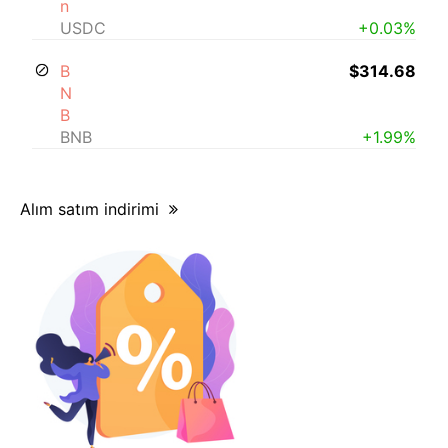
n
USDC
+0.03%
B
$314.68
N
B
BNB
+1.99%
Alım satım indirimi