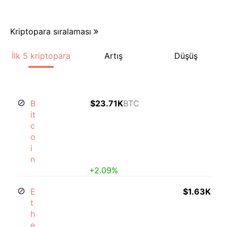
Kriptopara sıralaması
İlk 5 kriptopara
Artış
Düşüş
B
$23.71K
BTC
it
c
o
i
n
+2.09%
E
$1.63K
t
h
e