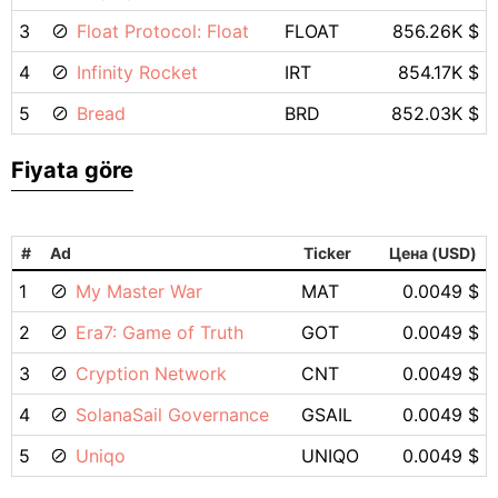
3
Float Protocol: Float
FLOAT
856.26K $
4
Infinity Rocket
IRT
854.17K $
5
Bread
BRD
852.03K $
Fiyata göre
#
Ad
Ticker
Цена (USD)
1
My Master War
MAT
0.0049 $
2
Era7: Game of Truth
GOT
0.0049 $
3
Cryption Network
CNT
0.0049 $
4
SolanaSail Governance
GSAIL
0.0049 $
5
Uniqo
UNIQO
0.0049 $