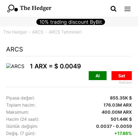
10% trading discount ByBit
The Hedger
ARCS
ARCS Tahminleri
ARCS
1 ARX =
$ 0.0049
Al
Sat
Reklam
Piyasa değeri:
855.35K $
Toplam hacim:
176.03M ARX
Maksimum:
400.00M ARX
Hacim (24 saat):
501.44K $
Günlük değişim:
0.0037 - 0.0059
Değiş. (7 gün):
+17.86%