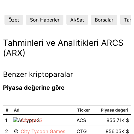
Özet
Son Haberler
Al/Sat
Borsalar
Tart
Tahminleri ve Analitikleri ARCS
(ARX)
Benzer kriptoparalar
Piyasa değerine göre
#
Ad
Ticker
Piyasa değeri
1
ACryptoS
ACS
855.71K $
2
City Tycoon Games
CTG
856.05K $