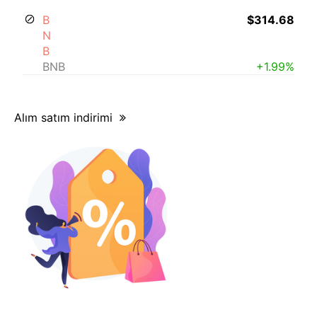
B
$314.68
N
B
BNB
+1.99%
Alım satım indirimi