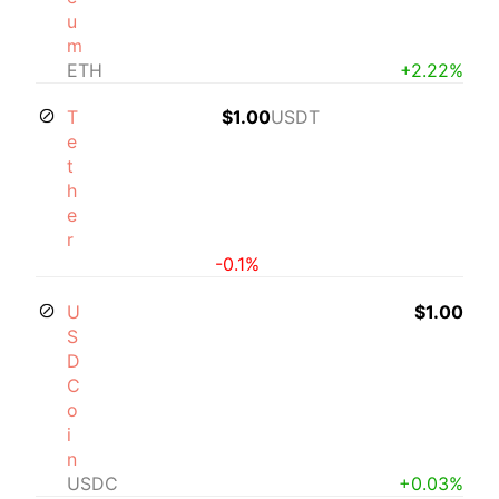
u
m
ETH
+2.22%
T
$1.00
USDT
e
t
h
e
r
-0.1%
U
$1.00
S
D
C
o
i
n
USDC
+0.03%