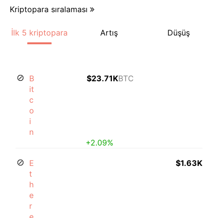
Kriptopara sıralaması
İlk 5 kriptopara
Artış
Düşüş
B
$23.71K
BTC
it
c
o
i
n
+2.09%
E
$1.63K
t
h
e
r
e