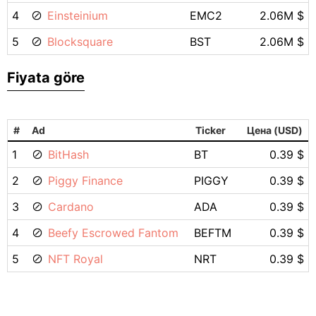
4
Einsteinium
EMC2
2.06M $
5
Blocksquare
BST
2.06M $
Fiyata göre
#
Ad
Ticker
Цена (USD)
1
BitHash
BT
0.39 $
2
Piggy Finance
PIGGY
0.39 $
3
Cardano
ADA
0.39 $
4
Beefy Escrowed Fantom
BEFTM
0.39 $
5
NFT Royal
NRT
0.39 $