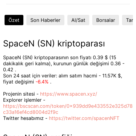
Özet
Son Haberler
Al/Sat
Borsalar
Tart
SpaceN (SN) kriptoparası
SpaceN (SN) kriptoparasının son fiyatı 0.39 $ (15
dakikalık geri kalma), kurunun günlük değişimi 0.36 -
0.42 .
Son 24 saat için veriler: alım satım hacmi - 11.57K $,
fiyat değişimi
-6.4%
.
Projenin sitesi -
https://www.spacen.xyz/
Explorer işlemler -
https://bscscan.com/token/0x939dd9e433552e325d78
c33a16ef4cd8004d2f9c
Twitter hesabımız -
https://twitter.com/spacenNFT