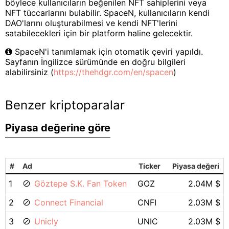
böylece kullanıcıların beğenilen NFT sahiplerini veya
NFT tüccarlarını bulabilir. SpaceN, kullanıcıların kendi
DAO'larını oluşturabilmesi ve kendi NFT'lerini
satabilecekleri için bir platform haline gelecektir.
SpaceN'i tanımlamak için otomatik çeviri yapıldı.
Sayfanın İngilizce sürümünde en doğru bilgileri
alabilirsiniz (
https://thehdgr.com/en/spacen
)
Benzer kriptoparalar
Piyasa değerine göre
#
Ad
Ticker
Piyasa değeri
1
Göztepe S.K. Fan Token
GOZ
2.04M $
2
Connect Financial
CNFI
2.03M $
3
Unicly
UNIC
2.03M $