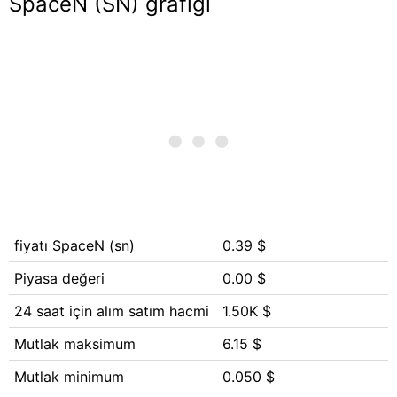
SpaceN (SN) grafiği
fiyatı SpaceN (sn)
0.39 $
Piyasa değeri
0.00 $
24 saat için alım satım hacmi
1.50K $
Mutlak maksimum
6.15 $
Mutlak minimum
0.050 $