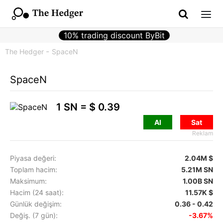
10% trading discount ByBit
The Hedger
SpaceN
SpaceN
1 SN =
$ 0.39
Al
Sat
Reklam
Piyasa değeri:
2.04M $
Toplam hacim:
5.21M SN
Maksimum:
1.00B SN
Hacim (24 saat):
11.57K $
Günlük değişim:
0.36 - 0.42
Değiş. (7 gün):
-3.67%