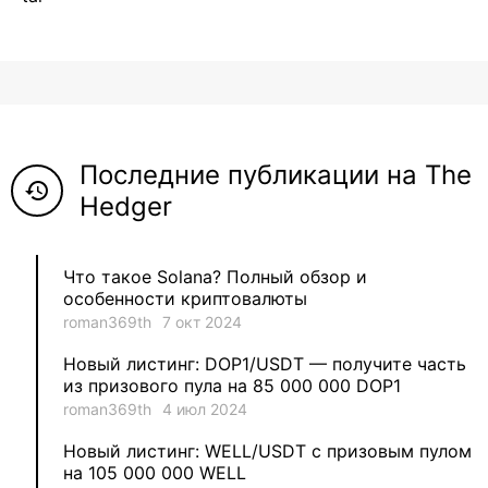
12
roman369th
8
ViaBTC_group
5
Anna
Последние публикации на The
5
Neftegrad
history
Hedger
4
Qitosha
Что такое Solana? Полный обзор и
3
Evgeniy
особенности криптовалюты
roman369th
7 окт 2024
3
Garantex
Новый листинг: DOP1/USDT — получите часть
из призового пула на 85 000 000 DOP1
2
aleksandr-es
roman369th
4 июл 2024
Новый листинг: WELL/USDT с призовым пулом
1
Jevick
на 105 000 000 WELL