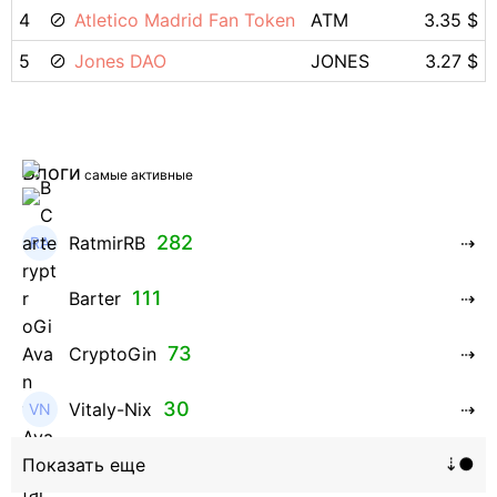
4
Atletico Madrid Fan Token
ATM
3.35 $
5
Jones DAO
JONES
3.27 $
Блоги
самые активные
282
RatmirRB
111
Barter
73
CryptoGin
30
Vitaly-Nix
16
Hanna_Zolo4evskaya