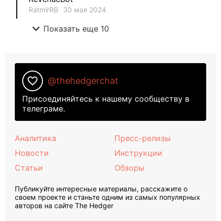
RatmirRB
30 мая 2024
expand_more
Показать еще 10
favorite_border
@thehedgerchat
Присоединяйтесь к нашему сообществу в
телеграме.
Аналитика
Пресс-релизы
Новости
Инструкции
Статьи
Обзоры
Публикуйте интересные материалы, расскажите о
своем проекте и станьте одним из самых популярных
авторов на сайте The Hedger