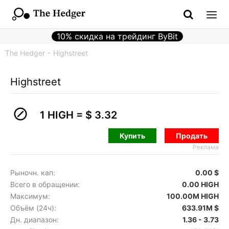
10% скидка на трейдинг ByBit
The Hedger
Highstreet
Highstreet
1 HIGH =
$ 3.32
Купить
Продать
Реклама
Рыночн. кап:
0.00 $
Всего в обращении:
0.00 HIGH
Максимум:
100.00M HIGH
Объём (24ч):
633.91M $
Дн. диапазон:
1.36 - 3.73