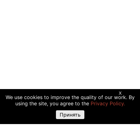
X
We use cookies to improve the quality of our work. By
using the site, you agree to the
Privacy Policy.
Принять
Предупреждение о рисках:
Торговые операции с криптовалютой,
акциями и другими финансовыми инструментами подходят не всем
инвесторам, так как сопряжены с риском полной или частичной
утраты вложений. Крайне высокая волатильность стоимости