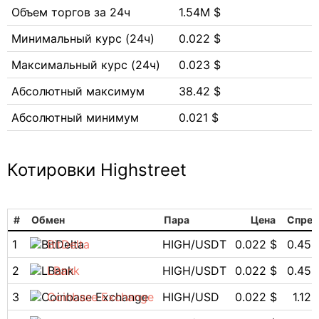
Объем торгов за 24ч
1.54M $
Минимальный курс (24ч)
0.022 $
Максимальный курс (24ч)
0.023 $
Абсолютный максимум
38.42 $
Абсолютный минимум
0.021 $
Котировки Highstreet
#
Обмен
Пара
Цена
Спред
1
BitDelta
HIGH/USDT
0.022 $
0.45
2
LBank
HIGH/USDT
0.022 $
0.45
3
Coinbase Exchange
HIGH/USD
0.022 $
1.12