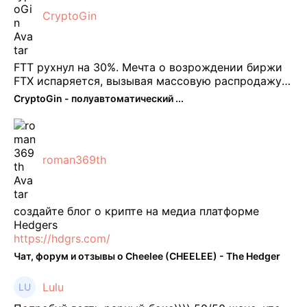
CryptoGin
FTT рухнул на 30%. Мечта о возрождении биржи
FTX испаряется, вызывая массовую распродажу
ее собственного токена FTT. По словам Кайко , 5
CryptoGin - полуавтоматический ...
февраля FTT, ныне бесполезная ...
roman369th
создайте блог о крипте на медиа платформе
Hedgers
https://hdgrs.com/
Чат, форум и отзывы о Cheelee (CHEELEE) - The Hedger
Lulu