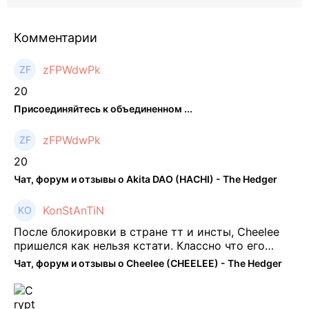
Комментарии
zFPWdwPk
20
Присоединяйтесь к объединенном ...
zFPWdwPk
20
Чат, форум и отзывы о Akita DAO (HACHI) - The Hedger
KonStAnTiN
После блокировки в стране тт и инсты, Cheelee
пришелся как нельзя кстати. Классно что его
можно юзать без так уже всем надоевшего vpn.
Чат, форум и отзывы о Cheelee (CHEELEE) - The Hedger
Сейчас просто чилю и наслаждаюсь др ...