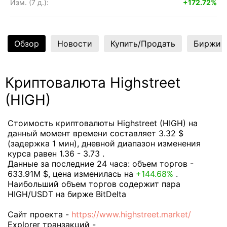
Изм. (7 д.):
+172.72%
Обзор
Новости
Купить/Продать
Биржи
Криптовалюта Highstreet
(HIGH)
Стоимость криптовалюты Highstreet (HIGH) на
данный момент времени составляет 3.32 $
(задержка 1 мин), дневной диапазон изменения
курса равен 1.36 - 3.73 .
Данные за последние 24 часа: объем торгов -
633.91M $, цена изменилась на
+144.68%
.
Наибольший объем торгов содержит пара
HIGH/USDT на бирже BitDelta
Сайт проекта -
https://www.highstreet.market/
Explorer транзакций -