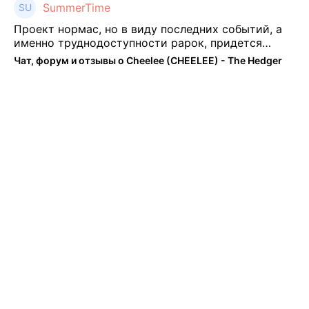
SummerTime
Проект нормас, но в виду последних событий, а
именно труднодоступности рарок, придется
теперь переходить на симплы. Но на рарках и
Чат, форум и отзывы о Cheelee (CHEELEE) - The Hedger
униках как не крути было выгоднее. Или ...