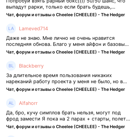
Попробуй взять рарный бокс)))) 50/50 шанс, что
выпадут рарки, только если брать будешь,
отпиши потом что да как))
Чат, форум и отзывы о Cheelee (CHEELEE) - The Hedger
Lameved714
Даже не знаю. Мне лично не очень нравится
последняя обнова. Благо у меня айфон и базовые
механики платформы остались не тронуты. То
Чат, форум и отзывы о Cheelee (CHEELEE) - The Hedger
есть нет автоматической прокачки как у ...
Blackberry
За длительное время пользования никаких
нареканий работу проекта у меня не было, но в
последнее несколько месяцев как то его
Чат, форум и отзывы о Cheelee (CHEELEE) - The Hedger
подзабросил (было много изменений, решил отси
...
Alfahorr
Да, бро, кучу симплов брать нельзя, могут под
фрод замести Я пока на 2 парах + старты, полет
нормальный🤓👌🏻
Чат, форум и отзывы о Cheelee (CHEELEE) - The Hedger