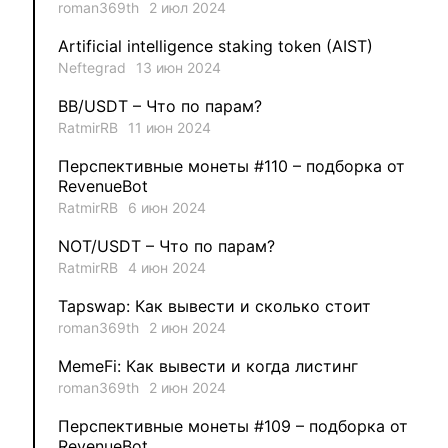
roman369th
2 июл 2024
1
VLADYSLAV
Artificial intelligence staking token (AIST)
Neftegrad
13 июн 2024
1
MysticalEnergyNFT
BB/USDT – Что по парам?
1
DecimalChain
RatmirRB
11 июн 2024
Перспективные монеты #110 – подборка от
1
Ksenia
RevenueBot
RatmirRB
6 июн 2024
1
metafreedom_nft
NOT/USDT – Что по парам?
RatmirRB
4 июн 2024
1
METAMINECRAFT
Tapswap: Как вывести и сколько стоит
1
Kate_AAX
roman369th
2 июн 2024
MemeFi: Как вывести и когда листинг
roman369th
2 июн 2024
Перспективные монеты #109 – подборка от
RevenueBot