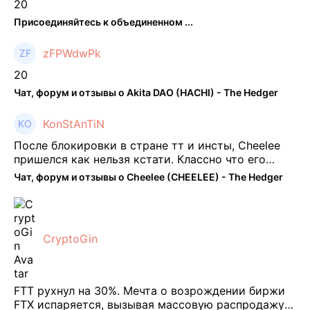
20
Присоединяйтесь к объединенном ...
zFPWdwPk
20
Чат, форум и отзывы о Akita DAO (HACHI) - The Hedger
KonStAnTiN
После блокировки в стране тт и инсты, Cheelee
пришелся как нельзя кстати. Классно что его
можно юзать без так уже всем надоевшего vpn.
Чат, форум и отзывы о Cheelee (CHEELEE) - The Hedger
Сейчас просто чилю и наслаждаюсь др ...
CryptoGin
FTT рухнул на 30%. Мечта о возрождении биржи
FTX испаряется, вызывая массовую распродажу