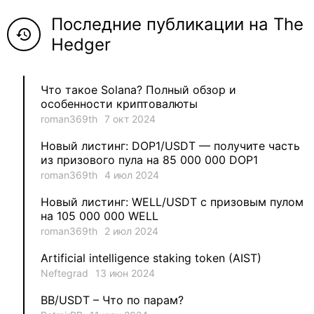
Последние публикации на The
5
Neftegrad
history
Hedger
4
Qitosha
Что такое Solana? Полный обзор и
3
Evgeniy
особенности криптовалюты
roman369th
7 окт 2024
3
Garantex
Новый листинг: DOP1/USDT — получите часть
из призового пула на 85 000 000 DOP1
2
aleksandr-es
roman369th
4 июл 2024
Новый листинг: WELL/USDT с призовым пулом
1
Jevick
на 105 000 000 WELL
roman369th
2 июл 2024
1
VLADYSLAV
Artificial intelligence staking token (AIST)
Neftegrad
13 июн 2024
1
MysticalEnergyNFT
BB/USDT – Что по парам?
1
DecimalChain