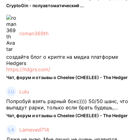
ее собственного токена FTT. По словам Кайко , 5
CryptoGin - полуавтоматический ...
февраля FTT, ныне бесполезная ...
roman369th
создайте блог о крипте на медиа платформе
Hedgers
https://hdgrs.com/
Чат, форум и отзывы о Cheelee (CHEELEE) - The Hedger
Lulu
Попробуй взять рарный бокс)))) 50/50 шанс, что
выпадут рарки, только если брать будешь,
отпиши потом что да как))
Чат, форум и отзывы о Cheelee (CHEELEE) - The Hedger
Lameved714
Даже не знаю. Мне лично не очень нравится