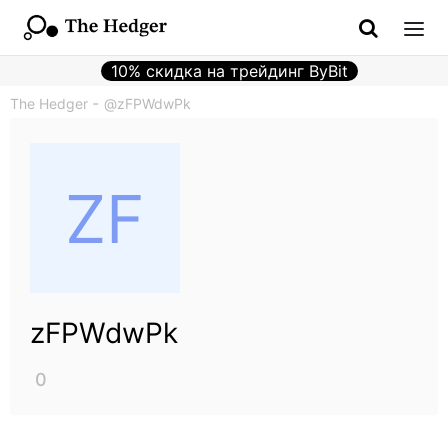
10% скидка на трейдинг ByBit
The Hedger
@zFPWdwPk
zFPWdwPk
0