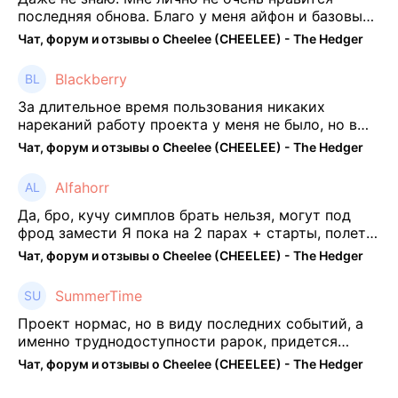
последняя обнова. Благо у меня айфон и базовые
механики платформы остались не тронуты. То
Чат, форум и отзывы о Cheelee (CHEELEE) - The Hedger
есть нет автоматической прокачки как у ...
Blackberry
За длительное время пользования никаких
нареканий работу проекта у меня не было, но в
последнее несколько месяцев как то его
Чат, форум и отзывы о Cheelee (CHEELEE) - The Hedger
подзабросил (было много изменений, решил отси
...
Alfahorr
Да, бро, кучу симплов брать нельзя, могут под
фрод замести Я пока на 2 парах + старты, полет
нормальный🤓👌🏻
Чат, форум и отзывы о Cheelee (CHEELEE) - The Hedger
SummerTime
Проект нормас, но в виду последних событий, а
именно труднодоступности рарок, придется
теперь переходить на симплы. Но на рарках и
Чат, форум и отзывы о Cheelee (CHEELEE) - The Hedger
униках как не крути было выгоднее. Или ...