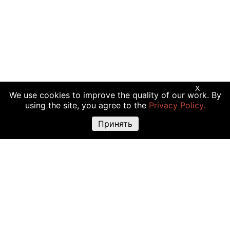
X
We use cookies to improve the quality of our work. By
using the site, you agree to the
Privacy Policy.
Принять
Предупреждение о рисках:
Торговые операции с криптовалютой,
акциями и другими финансовыми инструментами подходят не всем
инвесторам, так как сопряжены с риском полной или частичной
утраты вложений. Крайне высокая волатильность стоимости
криптовалюты объясняется прямой зависимостью ее цены от
множества факторов: изменения законодательства, финансовые
события, политическая конъюнктура и т.д. Использование различных
торговых инструментов, например маржинальной торговли, также
повышают риск утраты средств.
Решение о сделках с криптовалютами или финансовыми
инструментами должно основываться на четырех сопряженных
факторах: личный опыт, исчерпывающая информация о всех затратах
и рисках, точно определенные задачи инвестирования, допустимый