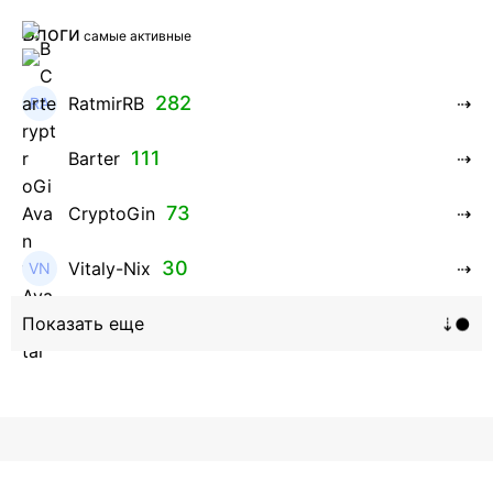
Блоги
самые активные
282
RatmirRB
111
Barter
73
CryptoGin
30
Vitaly-Nix
16
Hanna_Zolo4evskaya
12
roman369th
8
ViaBTC_group
5
Anna