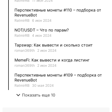
RatmirRB
11 июн 2024
Перспективные монеты #110 – подборка от
1
Ksenia
RevenueBot
RatmirRB
6 июн 2024
1
metafreedom_nft
NOT/USDT – Что по парам?
RatmirRB
4 июн 2024
1
METAMINECRAFT
Tapswap: Как вывести и сколько стоит
1
Kate_AAX
roman369th
2 июн 2024
MemeFi: Как вывести и когда листинг
roman369th
2 июн 2024
Перспективные монеты #109 – подборка от
RevenueBot
RatmirRB
30 мая 2024
expand_more
Показать еще 10