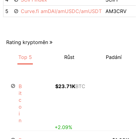
5
Curve.fi amDAI/amUSDC/amUSDT
AM3CRV
Rating kryptoměn
Top 5
Růst
Padání
B
$23.71K
BTC
it
c
o
i
n
+2.09%