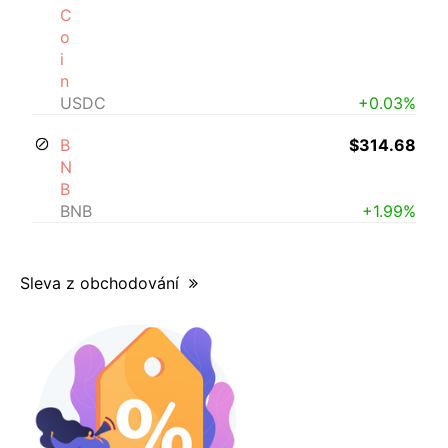
C
o
i
n
USDC
+0.03%
B
$314.68
N
B
BNB
+1.99%
Sleva z obchodování