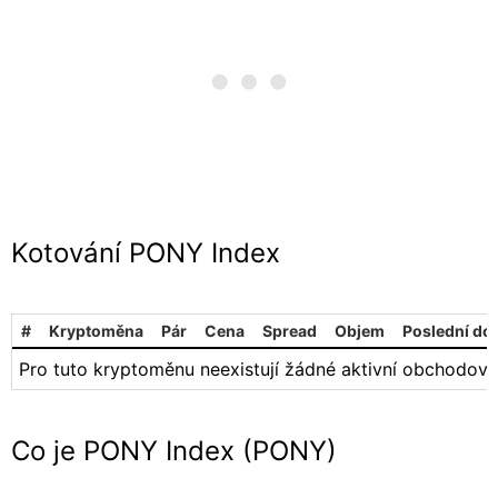
Kotování PONY Index
#
Kryptoměna
Pár
Cena
Spread
Objem
Poslední do
Pro tuto kryptoměnu neexistují žádné aktivní obchodová
Co je PONY Index (PONY)