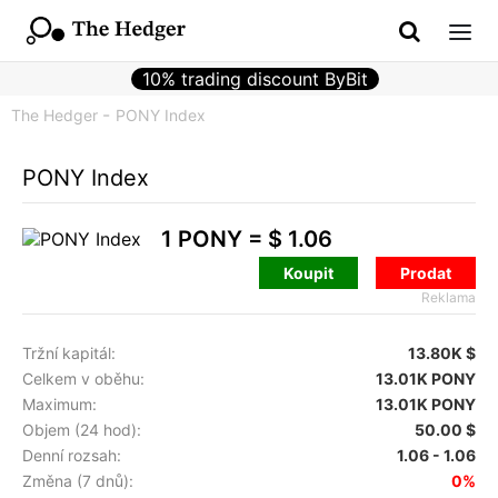
10% trading discount ByBit
The Hedger
PONY Index
PONY Index
1 PONY =
$ 1.06
Koupit
Prodat
Reklama
Tržní kapitál:
13.80K $
Celkem v oběhu:
13.01K PONY
Maximum:
13.01K PONY
Objem (24 hod):
50.00 $
Denní rozsah:
1.06 - 1.06
Změna (7 dnů):
0%