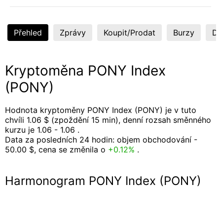
Přehled
Zprávy
Koupit/Prodat
Burzy
Di
Kryptoměna PONY Index
(PONY)
Hodnota kryptoměny PONY Index (PONY) je v tuto
chvíli 1.06 $ (zpoždění 15 min), denní rozsah směnného
kurzu je 1.06 - 1.06 .
Data za posledních 24 hodin: objem obchodování -
50.00 $, cena se změnila o
+0.12%
.
Harmonogram PONY Index (PONY)