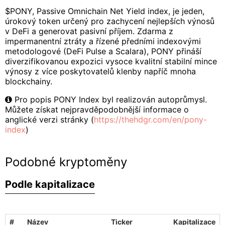
$PONY, Passive Omnichain Net Yield index, je jeden,
úrokový token určený pro zachycení nejlepších výnosů
v DeFi a generovat pasivní příjem. Zdarma z
impermanentní ztráty a řízené předními indexovými
metodologové (DeFi Pulse a Scalara), PONY přináší
diverzifikovanou expozici vysoce kvalitní stabilní mince
výnosy z více poskytovatelů klenby napříč mnoha
blockchainy.
Pro popis PONY Index byl realizován autoprůmysl.
Můžete získat nejpravděpodobnější informace o
anglické verzi stránky (
https://thehdgr.com/en/pony-
index
)
Podobné kryptoměny
Podle kapitalizace
#
Název
Ticker
Kapitalizace