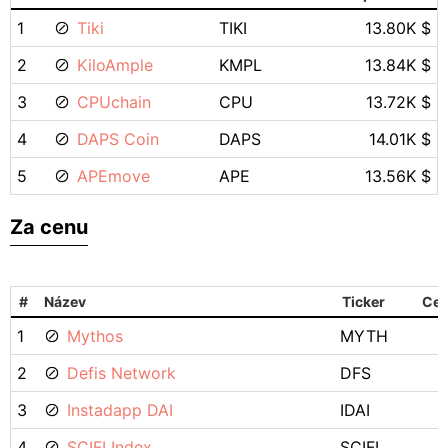
1
Tiki
TIKI
13.80K $
2
KiloAmple
KMPL
13.84K $
3
CPUchain
CPU
13.72K $
4
DAPS Coin
DAPS
14.01K $
5
APEmove
APE
13.56K $
Za cenu
#
Název
Ticker
Cen
1
Mythos
MYTH
2
Defis Network
DFS
3
Instadapp DAI
IDAI
4
SCIFI Index
SCIFI