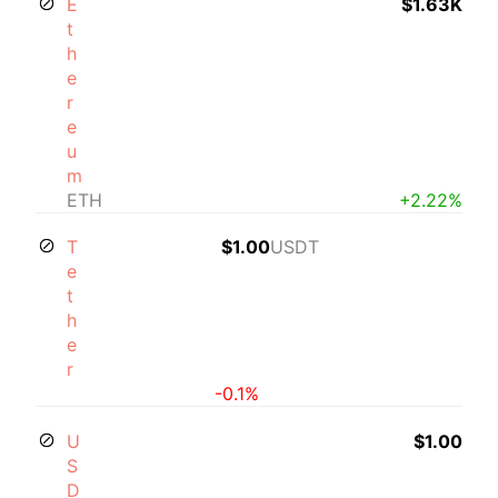
E
$1.63K
t
h
e
r
e
u
m
ETH
+2.22%
T
$1.00
USDT
e
t
h
e
r
-0.1%
U
$1.00
S
D