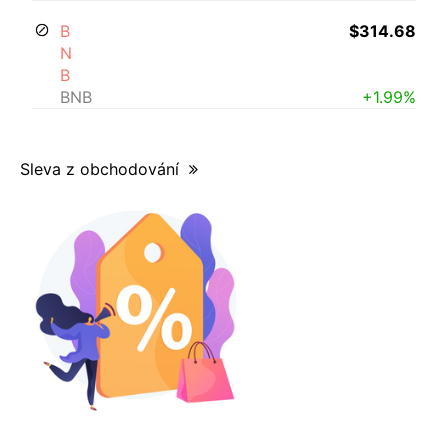
B
$314.68
N
B
BNB
+1.99%
Sleva z obchodování