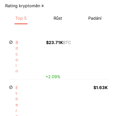
Rating kryptoměn
Top 5
Růst
Padání
B
$23.71K
BTC
it
c
o
i
n
+2.09%
E
$1.63K
t
h
e
r