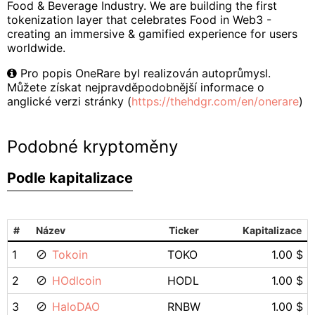
Food & Beverage Industry. We are building the first
tokenization layer that celebrates Food in Web3 -
creating an immersive & gamified experience for users
worldwide.
Pro popis OneRare byl realizován autoprůmysl.
Můžete získat nejpravděpodobnější informace o
anglické verzi stránky (
https://thehdgr.com/en/onerare
)
Podobné kryptoměny
Podle kapitalizace
#
Název
Ticker
Kapitalizace
1
Tokoin
TOKO
1.00 $
2
HOdlcoin
HODL
1.00 $
3
HaloDAO
RNBW
1.00 $