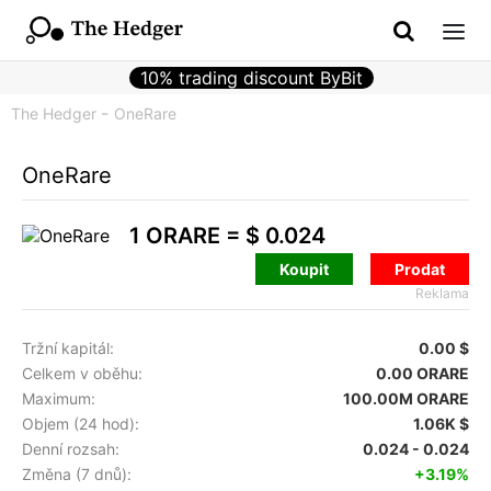
10% trading discount ByBit
The Hedger
OneRare
OneRare
1 ORARE =
$ 0.024
Koupit
Prodat
Reklama
Tržní kapitál:
0.00 $
Celkem v oběhu:
0.00 ORARE
Maximum:
100.00M ORARE
Objem (24 hod):
1.06K $
Denní rozsah:
0.024 - 0.024
Změna (7 dnů):
+3.19%