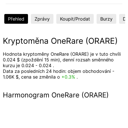
Přehled
Zprávy
Koupit/Prodat
Burzy
Di
Kryptoměna OneRare (ORARE)
Hodnota kryptoměny OneRare (ORARE) je v tuto chvíli
0.024 $ (zpoždění 15 min), denní rozsah směnného
kurzu je 0.024 - 0.024 .
Data za posledních 24 hodin: objem obchodování -
1.06K $, cena se změnila o
+0.3%
.
Harmonogram OneRare (ORARE)