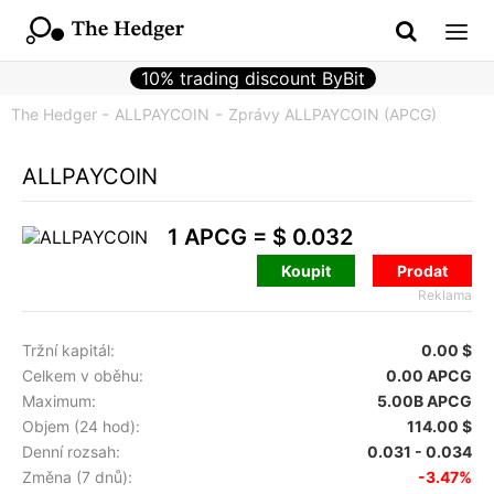
10% trading discount ByBit
The Hedger
ALLPAYCOIN
Zprávy ALLPAYCOIN (APCG)
ALLPAYCOIN
1 APCG =
$ 0.032
Koupit
Prodat
Reklama
Tržní kapitál:
0.00 $
Celkem v oběhu:
0.00 APCG
Maximum:
5.00B APCG
Objem (24 hod):
114.00 $
Denní rozsah:
0.031 - 0.034
Změna (7 dnů):
-3.47%