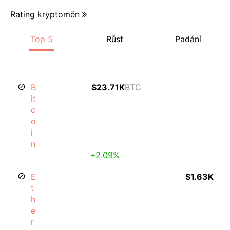
Rating kryptoměn
Top 5
Růst
Padání
B
$23.71K
BTC
it
c
o
i
n
+2.09%
E
$1.63K
t
h
e
r