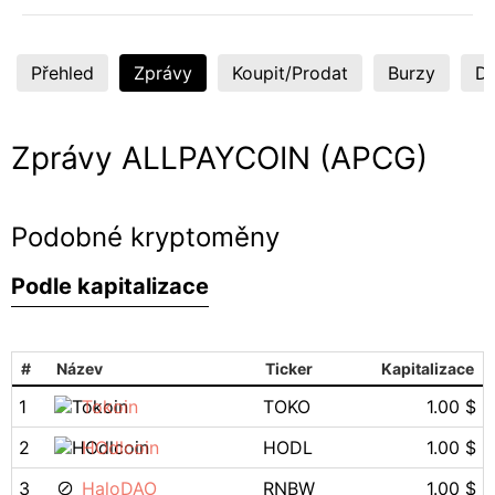
Přehled
Zprávy
Koupit/Prodat
Burzy
Di
Zprávy ALLPAYCOIN (APCG)
Podobné kryptoměny
Podle kapitalizace
#
Název
Ticker
Kapitalizace
1
Tokoin
TOKO
1.00 $
2
HOdlcoin
HODL
1.00 $
3
HaloDAO
RNBW
1.00 $