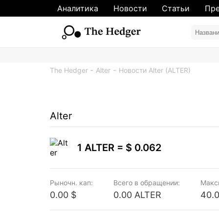
Аналитика
Новости
Статьи
Пре
The Hedger
Alter
Новости Alter (ALTER)
Alter
1 ALTER =
$ 0.062
Рыночн. кап:
Всего в обращении:
Макс
0.00 $
0.00 ALTER
40.