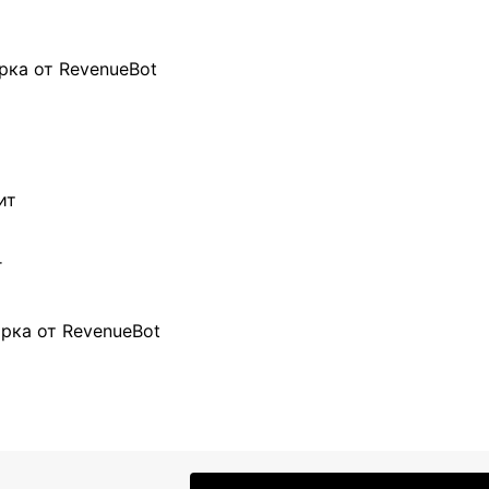
рка от RevenueBot
ит
г
рка от RevenueBot