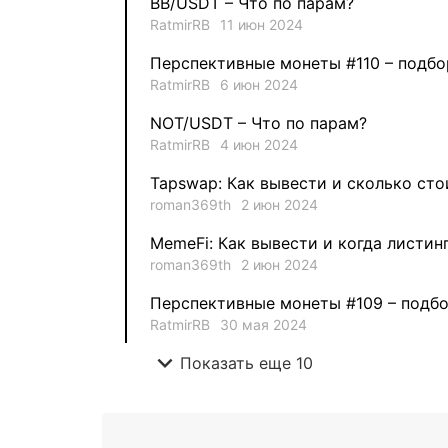
BB/USDT – Что по парам?
RatmirRB
11 июн 2024
Перспективные монеты #110 – подбо
RatmirRB
6 июн 2024
NOT/USDT – Что по парам?
RatmirRB
4 июн 2024
Tapswap: Как вывести и сколько сто
roman369th
2 июн 2024
MemeFi: Как вывести и когда листин
roman369th
2 июн 2024
Перспективные монеты #109 – подбо
RatmirRB
30 мая 2024
expand_more
Показать еще 10