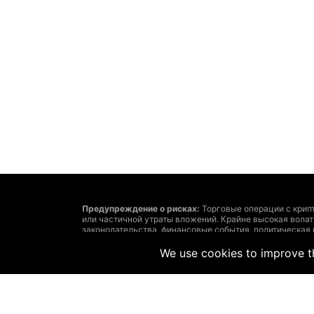
Предупреждение о рисках:
Торговые операции с крип
или частичной утраты вложений. Крайне высокая вола
законодательства, финансовые события, политическая
утраты средств.
Решение о сделках с криптовалютами или финансовым
We use cookies to improve th
затратах и рисках, точно определенные задачи инвест
Помните: размещенная на этом сайте информация може
соответствовать рыночным. Такое возможно из-за сл
рекомендует использовать предоставленную на этом са
ответственности за убытки, вызванные основанными н
Запрещается без письменного на то согласия The Hedg