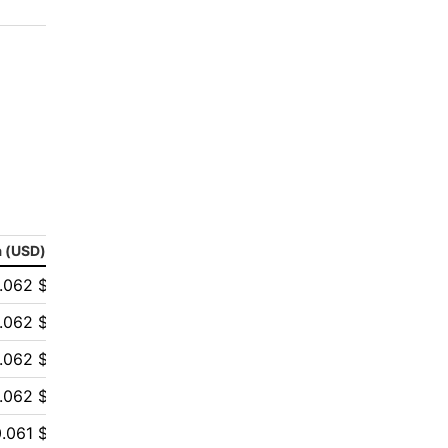
2
aleksandr-es
1
Jevick
1
VLADYSLAV
1
MysticalEnergyNFT
1
DecimalChain
 (USD)
1
Ksenia
.062 $
1
metafreedom_nft
.062 $
.062 $
1
METAMINECRAFT
.062 $
1
Kate_AAX
.061 $