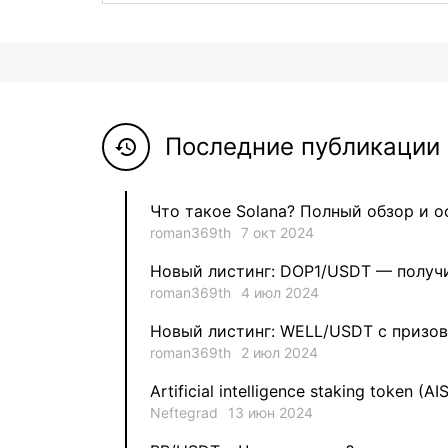
Последние публикации 
history
Что такое Solana? Полный обзор и 
roman369th
7 окт 2024
Новый листинг: DOP1/USDT — получи
roman369th
4 июл 2024
Новый листинг: WELL/USDT с призов
roman369th
2 июл 2024
Artificial intelligence staking token (AI
Neftegrad
13 июн 2024