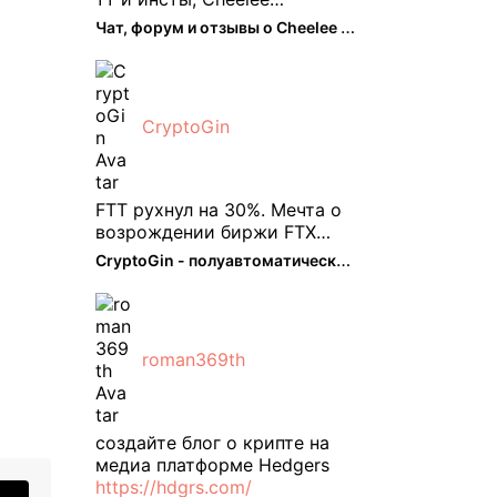
пришелся как нельзя кстати.
Чат, форум и отзывы о Cheelee (CHEELEE) - The Hedger
Классно что его можно
юзать без так уже всем
надоевшего vpn. Сейчас
просто чилю и наслаждаюсь
CryptoGin
др ...
FTT рухнул на 30%. Мечта о
возрождении биржи FTX
испаряется, вызывая
CryptoGin - полуавтоматический ...
массовую распродажу ее
собственного токена FTT. По
словам Кайко , 5 февраля
FTT, ныне бесполезная ...
roman369th
создайте блог о крипте на
медиа платформе Hedgers
https://hdgrs.com/