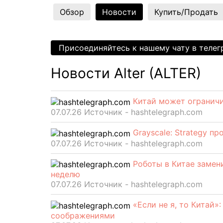
Обзор
Новости
Купить/Продать
Присоединяйтесь к нашему чату в теле
Новости Alter (ALTER)
Китай может огранич
07.07.26 Источник - hashtelegraph.com
Grayscale: Strategy п
07.07.26 Источник - hashtelegraph.com
Роботы в Китае замен
неделю
07.07.26 Источник - hashtelegraph.com
«Если не я, то Китай»
соображениями