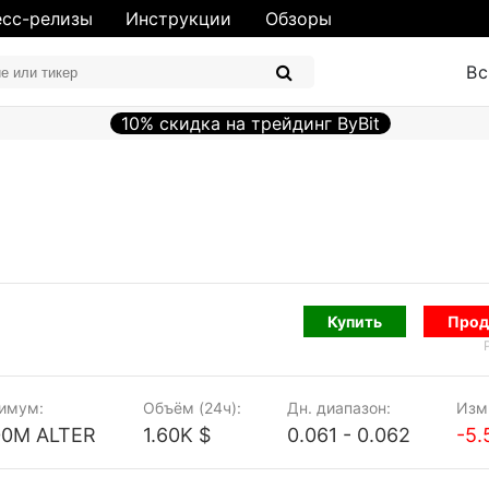
сс-релизы
Инструкции
Обзоры
Вс
10% скидка на трейдинг ByBit
Купить
Прод
имум:
Объём (24ч):
Дн. диапазон:
Изм.
00M ALTER
1.60K $
0.061 - 0.062
-5