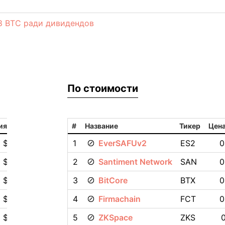
88 BTC ради дивидендов
По стоимости
ия
#
Название
Тикер
Цена
0 $
1
EverSAFUv2
ES2
0
0 $
2
Santiment Network
SAN
0
0 $
3
BitCore
BTX
0
 $
4
Firmachain
FCT
0
 $
5
ZKSpace
ZKS
0