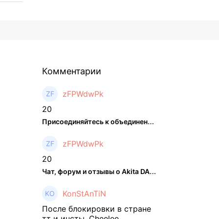
Комментарии
zFPWdwPk
20
Присоединяйтесь к объединенном ...
zFPWdwPk
20
Чат, форум и отзывы о Akita DAO (HACHI) - The Hedger
KonStAnTiN
После блокировки в стране
тт и инсты, Cheelee