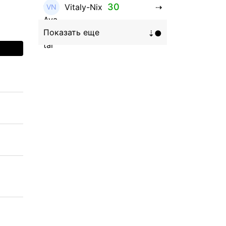
30
Vitaly-Nix
16
Hanna_Zolo4evskaya
12
roman369th
8
ViaBTC_group
5
Anna
5
Neftegrad
4
Qitosha
3
Evgeniy
3
Garantex