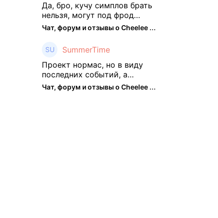
подзабросил (было много
Да, бро, кучу симплов брать
изменений, решил отси ...
нельзя, могут под фрод
замести Я пока на 2 парах +
Чат, форум и отзывы о Cheelee (CHEELEE) - The Hedger
старты, полет нормальный🤓
👌🏻
SummerTime
Проект нормас, но в виду
последних событий, а
именно труднодоступности
Чат, форум и отзывы о Cheelee (CHEELEE) - The Hedger
рарок, придется теперь
переходить на симплы. Но
на рарках и униках как не
крути было выгоднее. Или ...