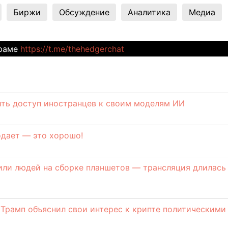
Биржи
Обсуждение
Аналитика
Медиа
граме
https://t.me/thehedgerchat
ить доступ иностранцев к своим моделям ИИ
родает — это хорошо!
или людей на сборке планшетов — трансляция длилась
: Трамп объяснил свои интерес к крипте политическими