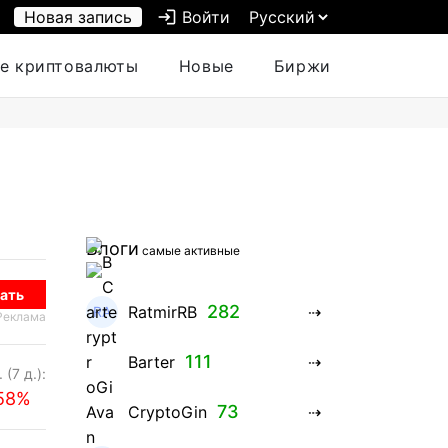
Новая запись
login
Войти
е криптовалюты
Новые
Биржи
Блоги
самые активные
ать
282
RatmirRB
Реклама
111
Barter
 (7 д.):
.58%
73
CryptoGin