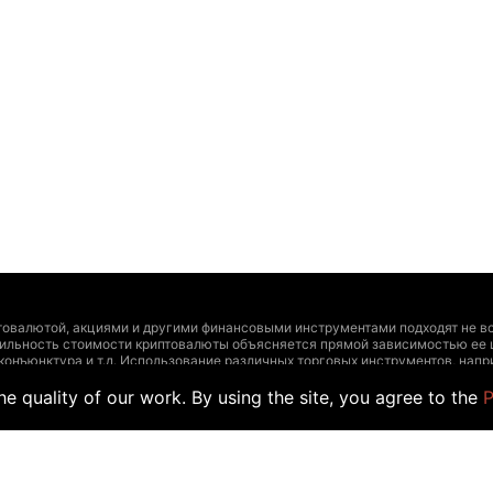
товалютой, акциями и другими финансовыми инструментами подходят не вс
тильность стоимости криптовалюты объясняется прямой зависимостью ее 
 конъюнктура и т.д. Использование различных торговых инструментов, на
и инструментами должно основываться на четырех сопряженных факторах:
e quality of our work. By using the site, you agree to the
P
ирования, допустимый уровень риска. Дополнительно рекомендуем проконс
т утратить актуальность и содержать неточности, а указанные цены и др
учаев размещения информации обычными пользователями, а не официальны
йте информацию для торговли. Точно так же, как и другой поставщик данны
а таких данных торговыми сделками.
er, как и любого другого поставщика данных на этот веб-сайт, производи