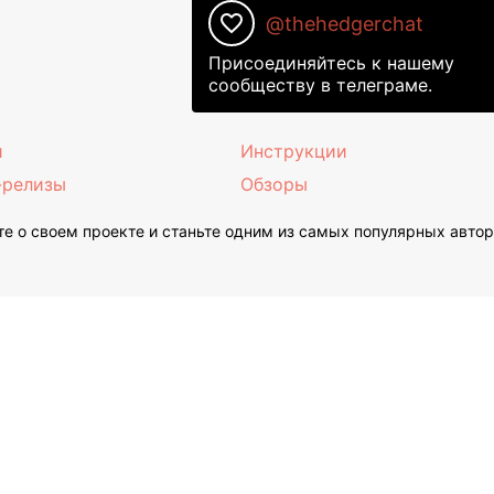
favorite_border
@thehedgerchat
Присоединяйтесь к нашему
сообществу в телеграме.
и
Инструкции
-релизы
Обзоры
е о своем проекте и станьте одним из самых популярных авто