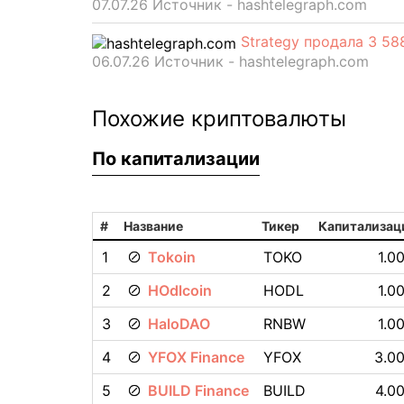
07.07.26 Источник - hashtelegraph.com
Strategy продала 3 5
06.07.26 Источник - hashtelegraph.com
Похожие криптовалюты
По капитализации
#
Название
Тикер
Капитализац
1
Tokoin
TOKO
1.0
2
HOdlcoin
HODL
1.0
3
HaloDAO
RNBW
1.0
4
YFOX Finance
YFOX
3.00
5
BUILD Finance
BUILD
4.00