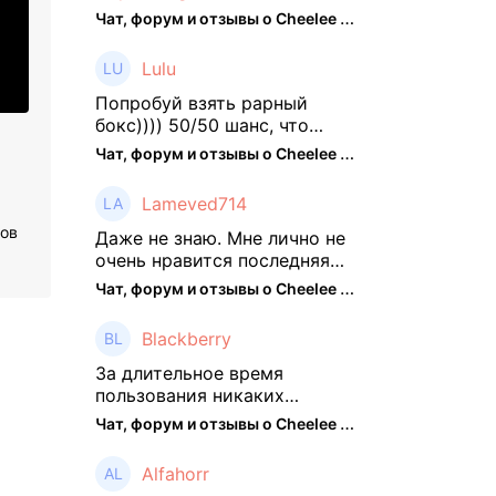
Чат, форум и отзывы о Cheelee (CHEELEE) - The Hedger
Lulu
Попробуй взять рарный
бокс)))) 50/50 шанс, что
выпадут рарки, только если
Чат, форум и отзывы о Cheelee (CHEELEE) - The Hedger
брать будешь, отпиши потом
что да как))
Lameved714
ров
Даже не знаю. Мне лично не
очень нравится последняя
обнова. Благо у меня айфон
Чат, форум и отзывы о Cheelee (CHEELEE) - The Hedger
и базовые механики
платформы остались не
Blackberry
тронуты. То есть нет
автоматической прокачки
За длительное время
как у ...
пользования никаких
нареканий работу проекта у
Чат, форум и отзывы о Cheelee (CHEELEE) - The Hedger
меня не было, но в
последнее несколько
Alfahorr
месяцев как то его