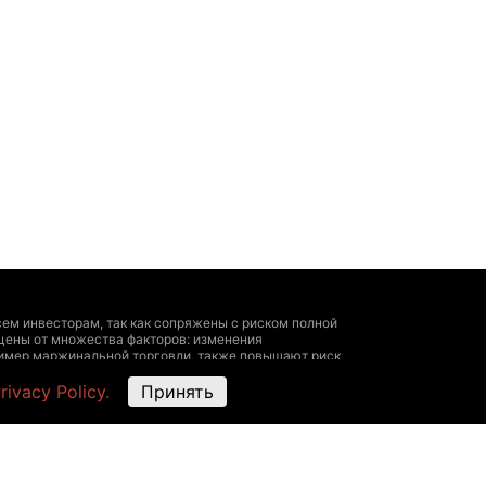
ем инвесторам, так как сопряжены с риском полной
цены от множества факторов: изменения
пример маржинальной торговли, также повышают риск
 личный опыт, исчерпывающая информация о всех
rivacy Policy.
Принять
ультироваться у профессионала.
угие данные — быть ориентировочными, не
ми представителями биржи. The Hedger не
х на этом ресурсе, The Hedger не несет
ть с размещенными здесь данными следующие действия: