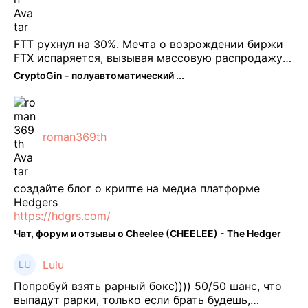
FTT рухнул на 30%. Мечта о возрождении биржи
FTX испаряется, вызывая массовую распродажу
ее собственного токена FTT. По словам Кайко , 5
CryptoGin - полуавтоматический ...
февраля FTT, ныне бесполезная ...
roman369th
создайте блог о крипте на медиа платформе
Hedgers
https://hdgrs.com/
Чат, форум и отзывы о Cheelee (CHEELEE) - The Hedger
Lulu
Попробуй взять рарный бокс)))) 50/50 шанс, что
выпадут рарки, только если брать будешь,