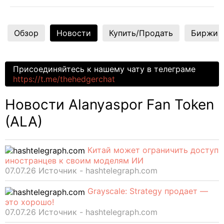
Обзор
Новости
Купить/Продать
Биржи
Присоединяйтесь к нашему чату в телеграме
https://t.me/thehedgerchat
Новости Alanyaspor Fan Token
(ALA)
Китай может ограничить доступ
иностранцев к своим моделям ИИ
07.07.26 Источник - hashtelegraph.com
Grayscale: Strategy продает —
это хорошо!
07.07.26 Источник - hashtelegraph.com