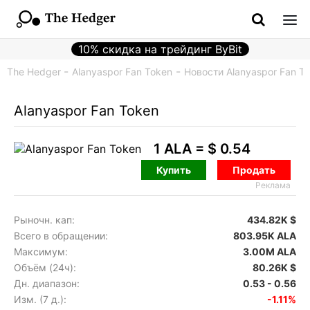
10% скидка на трейдинг ByBit
The Hedger
Alanyaspor Fan Token
Новости Alanyaspor Fan To
Alanyaspor Fan Token
1 ALA =
$ 0.54
Купить
Продать
Реклама
Рыночн. кап:
434.82K $
Всего в обращении:
803.95K ALA
Максимум:
3.00M ALA
Объём (24ч):
80.26K $
Дн. диапазон:
0.53 - 0.56
Изм. (7 д.):
-1.11%