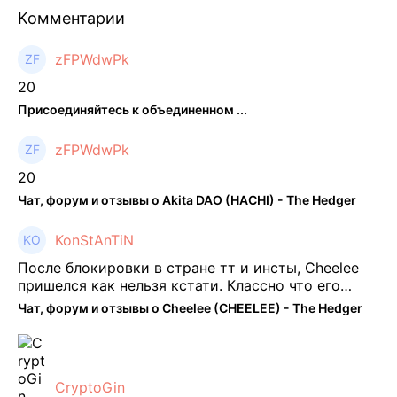
Комментарии
zFPWdwPk
20
Присоединяйтесь к объединенном ...
zFPWdwPk
20
Чат, форум и отзывы о Akita DAO (HACHI) - The Hedger
KonStAnTiN
После блокировки в стране тт и инсты, Cheelee
пришелся как нельзя кстати. Классно что его
можно юзать без так уже всем надоевшего vpn.
Чат, форум и отзывы о Cheelee (CHEELEE) - The Hedger
Сейчас просто чилю и наслаждаюсь др ...
CryptoGin