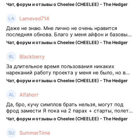
отпиши потом что да как))
Чат, форум и отзывы о Cheelee (CHEELEE) - The Hedger
Lameved714
Даже не знаю. Мне лично не очень нравится
последняя обнова. Благо у меня айфон и базовые
механики платформы остались не тронуты. То
Чат, форум и отзывы о Cheelee (CHEELEE) - The Hedger
есть нет автоматической прокачки как у ...
Blackberry
За длительное время пользования никаких
нареканий работу проекта у меня не было, но в
последнее несколько месяцев как то его
Чат, форум и отзывы о Cheelee (CHEELEE) - The Hedger
подзабросил (было много изменений, решил отси
...
Alfahorr
Да, бро, кучу симплов брать нельзя, могут под
фрод замести Я пока на 2 парах + старты, полет
нормальный🤓👌🏻
Чат, форум и отзывы о Cheelee (CHEELEE) - The Hedger
SummerTime