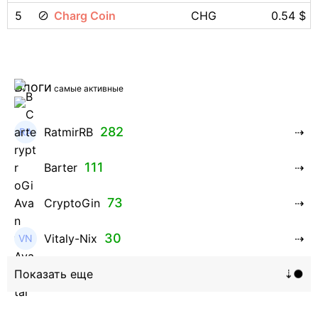
5
Charg Coin
CHG
0.54 $
Блоги
самые активные
282
RatmirRB
111
Barter
73
CryptoGin
30
Vitaly-Nix
16
Hanna_Zolo4evskaya
12
roman369th