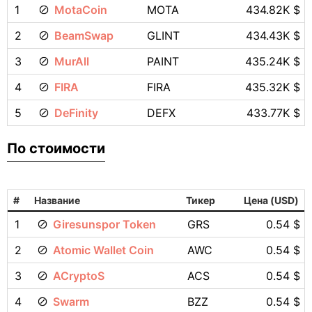
1
MotaCoin
MOTA
434.82K $
2
BeamSwap
GLINT
434.43K $
3
MurAll
PAINT
435.24K $
4
FIRA
FIRA
435.32K $
5
DeFinity
DEFX
433.77K $
По стоимости
#
Название
Тикер
Цена (USD)
1
Giresunspor Token
GRS
0.54 $
2
Atomic Wallet Coin
AWC
0.54 $
3
ACryptoS
ACS
0.54 $
4
Swarm
BZZ
0.54 $