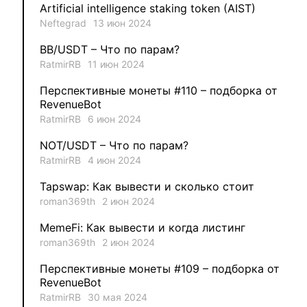
Artificial intelligence staking token (AIST)
Neftegrad
13 июн 2024
1
MysticalEnergyNFT
BB/USDT – Что по парам?
1
DecimalChain
RatmirRB
11 июн 2024
Перспективные монеты #110 – подборка от
1
Ksenia
RevenueBot
RatmirRB
6 июн 2024
1
metafreedom_nft
NOT/USDT – Что по парам?
RatmirRB
4 июн 2024
1
METAMINECRAFT
Tapswap: Как вывести и сколько стоит
1
Kate_AAX
roman369th
2 июн 2024
MemeFi: Как вывести и когда листинг
roman369th
2 июн 2024
Перспективные монеты #109 – подборка от
RevenueBot
RatmirRB
30 мая 2024