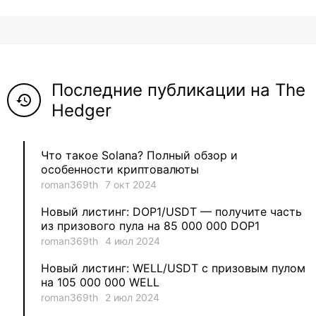
8
ViaBTC_group
5
Anna
Последние публикации на The
5
Neftegrad
history
Hedger
4
Qitosha
Что такое Solana? Полный обзор и
3
Evgeniy
особенности криптовалюты
roman369th
7 окт 2024
3
Garantex
Новый листинг: DOP1/USDT — получите часть
из призового пула на 85 000 000 DOP1
2
aleksandr-es
roman369th
4 июл 2024
Новый листинг: WELL/USDT с призовым пулом
1
Jevick
на 105 000 000 WELL
roman369th
2 июл 2024
1
VLADYSLAV