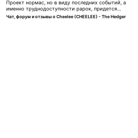
Проект нормас, но в виду последних событий, а
именно труднодоступности рарок, придется
теперь переходить на симплы. Но на рарках и
Чат, форум и отзывы о Cheelee (CHEELEE) - The Hedger
униках как не крути было выгоднее. Или ...