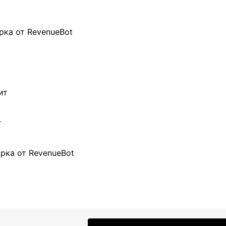
рка от RevenueBot
ит
г
рка от RevenueBot