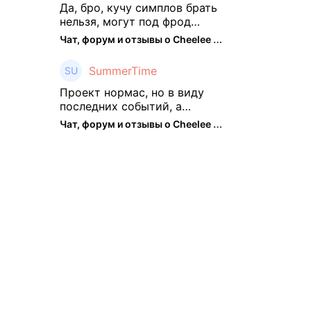
подзабросил (было много
Да, бро, кучу симплов брать
изменений, решил отси ...
нельзя, могут под фрод
замести Я пока на 2 парах +
Чат, форум и отзывы о Cheelee (CHEELEE) - The Hedger
старты, полет нормальный🤓
👌🏻
SummerTime
Проект нормас, но в виду
последних событий, а
именно труднодоступности
Чат, форум и отзывы о Cheelee (CHEELEE) - The Hedger
рарок, придется теперь
переходить на симплы. Но
на рарках и униках как не
крути было выгоднее. Или ...