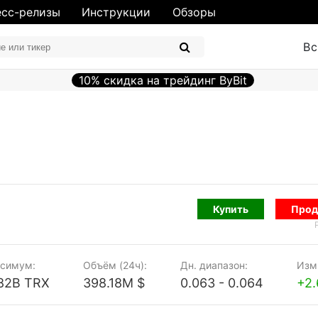
сс-релизы
Инструкции
Обзоры
Вс
10% скидка на трейдинг ByBit
Купить
Прод
симум:
Объём (24ч):
Дн. диапазон:
Изм.
.82B TRX
398.18M $
0.063 - 0.064
+2