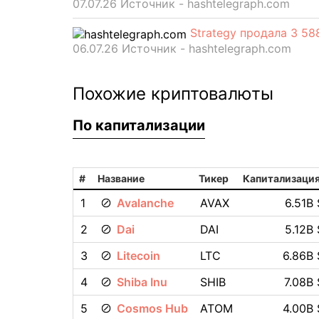
07.07.26 Источник - hashtelegraph.com
Strategy продала 3 5
06.07.26 Источник - hashtelegraph.com
Похожие криптовалюты
По капитализации
#
Название
Тикер
Капитализаци
1
Avalanche
AVAX
6.51B 
2
Dai
DAI
5.12B 
3
Litecoin
LTC
6.86B 
4
Shiba Inu
SHIB
7.08B 
5
Cosmos Hub
ATOM
4.00B 