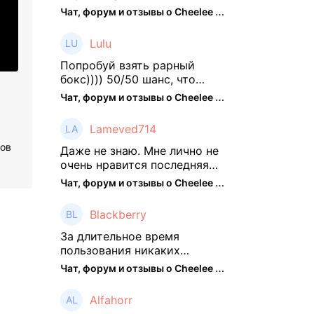
Чат, форум и отзывы о Cheelee (CHEELEE) - The Hedger
Lulu
Попробуй взять рарный
бокс)))) 50/50 шанс, что
выпадут рарки, только если
Чат, форум и отзывы о Cheelee (CHEELEE) - The Hedger
брать будешь, отпиши потом
что да как))
Lameved714
ров
Даже не знаю. Мне лично не
очень нравится последняя
обнова. Благо у меня айфон
Чат, форум и отзывы о Cheelee (CHEELEE) - The Hedger
и базовые механики
платформы остались не
Blackberry
тронуты. То есть нет
автоматической прокачки
За длительное время
как у ...
пользования никаких
нареканий работу проекта у
Чат, форум и отзывы о Cheelee (CHEELEE) - The Hedger
меня не было, но в
последнее несколько
Alfahorr
месяцев как то его