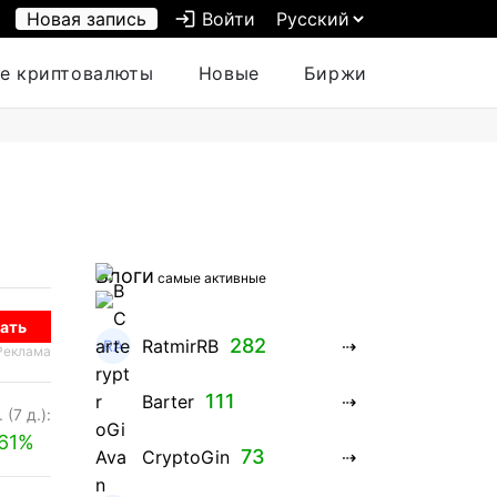
Новая запись
login
Войти
е криптовалюты
Новые
Биржи
Блоги
самые активные
ать
282
RatmirRB
Реклама
111
Barter
 (7 д.):
.61%
73
CryptoGin