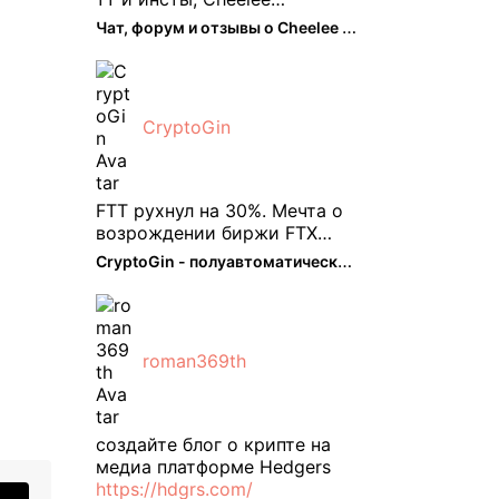
пришелся как нельзя кстати.
Чат, форум и отзывы о Cheelee (CHEELEE) - The Hedger
Классно что его можно
юзать без так уже всем
надоевшего vpn. Сейчас
просто чилю и наслаждаюсь
CryptoGin
др ...
FTT рухнул на 30%. Мечта о
возрождении биржи FTX
испаряется, вызывая
CryptoGin - полуавтоматический ...
массовую распродажу ее
собственного токена FTT. По
словам Кайко , 5 февраля
FTT, ныне бесполезная ...
roman369th
создайте блог о крипте на
медиа платформе Hedgers
https://hdgrs.com/