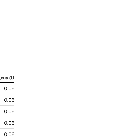
2
aleksandr-es
1
Jevick
1
VLADYSLAV
1
MysticalEnergyNFT
1
DecimalChain
ена (USD)
1
Ksenia
0.063 $
1
metafreedom_nft
0.064 $
0.064 $
1
METAMINECRAFT
0.064 $
1
Kate_AAX
0.063 $