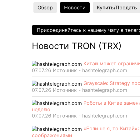
Обзор
Новости
Купить/Продать
Присоединяйтесь к нашему чату в теле
Новости TRON (TRX)
Китай может огранич
07.07.26 Источник - hashtelegraph.com
Grayscale: Strategy п
07.07.26 Источник - hashtelegraph.com
Роботы в Китае замен
неделю
07.07.26 Источник - hashtelegraph.com
«Если не я, то Китай»
соображениями