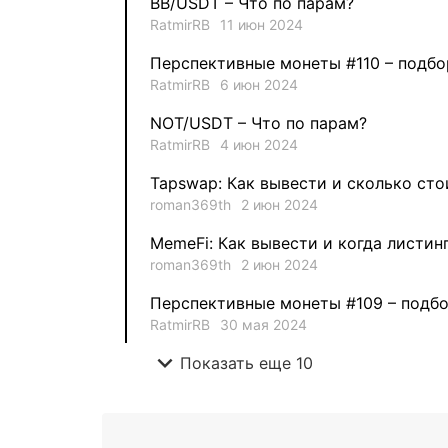
BB/USDT – Что по парам?
RatmirRB
11 июн 2024
Перспективные монеты #110 – подбо
RatmirRB
6 июн 2024
NOT/USDT – Что по парам?
RatmirRB
4 июн 2024
Tapswap: Как вывести и сколько сто
roman369th
2 июн 2024
MemeFi: Как вывести и когда листин
roman369th
2 июн 2024
Перспективные монеты #109 – подбо
RatmirRB
30 мая 2024
expand_more
Показать еще 10