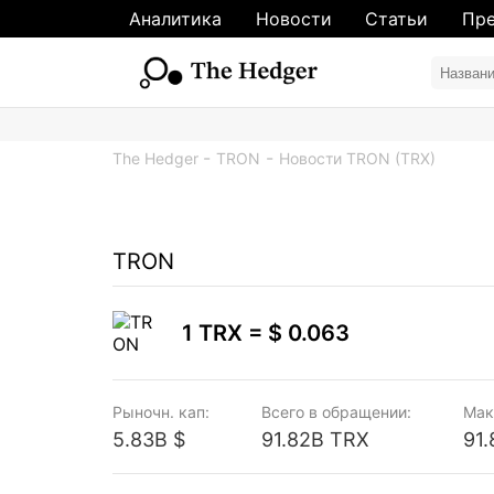
Аналитика
Новости
Статьи
Пре
The Hedger
TRON
Новости TRON (TRX)
TRON
1 TRX =
$ 0.063
Рыночн. кап:
Всего в обращении:
Мак
5.83B $
91.82B TRX
91