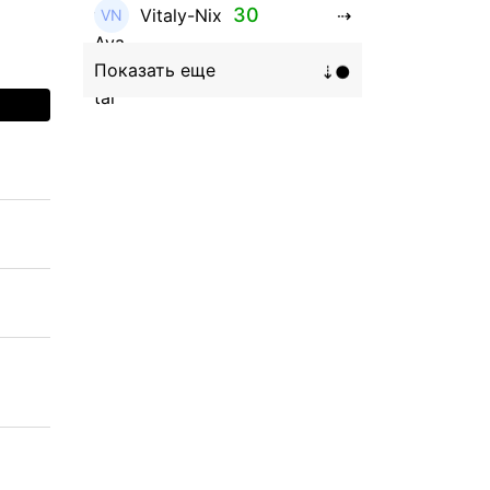
30
Vitaly-Nix
16
Hanna_Zolo4evskaya
12
roman369th
8
ViaBTC_group
5
Anna
5
Neftegrad
4
Qitosha
3
Evgeniy
3
Garantex