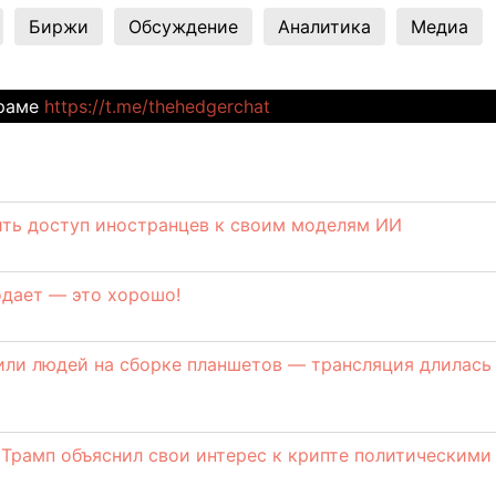
Биржи
Обсуждение
Аналитика
Медиа
граме
https://t.me/thehedgerchat
ить доступ иностранцев к своим моделям ИИ
родает — это хорошо!
или людей на сборке планшетов — трансляция длилась
: Трамп объяснил свои интерес к крипте политическими