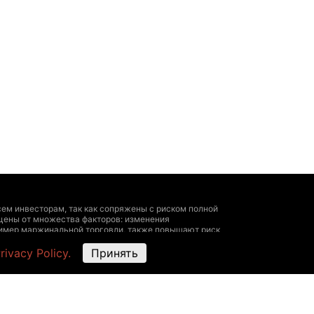
ем инвесторам, так как сопряжены с риском полной
цены от множества факторов: изменения
пример маржинальной торговли, также повышают риск
 личный опыт, исчерпывающая информация о всех
rivacy Policy.
Принять
ультироваться у профессионала.
угие данные — быть ориентировочными, не
ми представителями биржи. The Hedger не
х на этом ресурсе, The Hedger не несет
ть с размещенными здесь данными следующие действия: