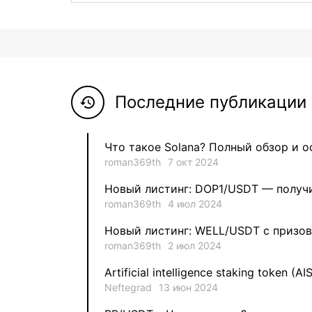
Последние публикации 
history
Что такое Solana? Полный обзор и 
roman369th
7 окт 2024
Новый листинг: DOP1/USDT — получи
roman369th
4 июл 2024
Новый листинг: WELL/USDT с призов
roman369th
2 июл 2024
Artificial intelligence staking token (AI
Neftegrad
13 июн 2024