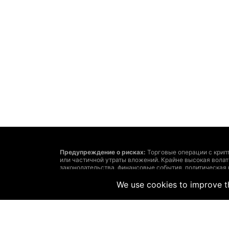
Предупреждение о рисках:
Торговые операции с крип
или частичной утраты вложений. Крайне высокая вола
законодательства, финансовые события, политическая
утраты средств.
Решение о сделках с криптовалютами или финансовым
We use cookies to improve th
затратах и рисках, точно определенные задачи инвест
Помните: размещенная на этом сайте информация може
соответствовать рыночным. Такое возможно из-за сл
рекомендует использовать предоставленную на этом са
ответственности за убытки, вызванные основанными н
Запрещается без письменного на то согласия The Hedg