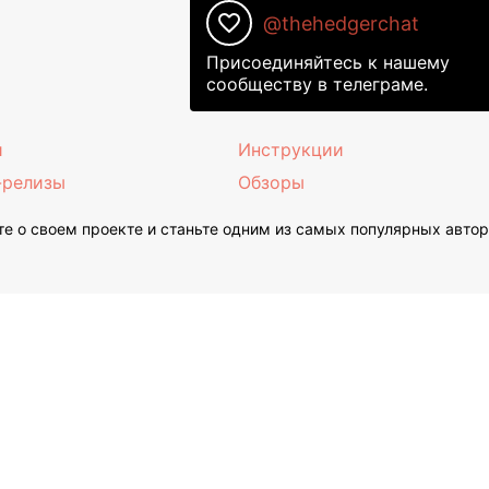
favorite_border
@thehedgerchat
Присоединяйтесь к нашему
сообществу в телеграме.
и
Инструкции
-релизы
Обзоры
е о своем проекте и станьте одним из самых популярных авто