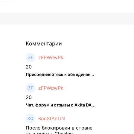
Комментарии
zFPWdwPk
20
Присоединяйтесь к объединенном ...
zFPWdwPk
20
Чат, форум и отзывы о Akita DAO (HACHI) - The Hedger
KonStAnTiN
После блокировки в стране
тт и инсты, Cheelee