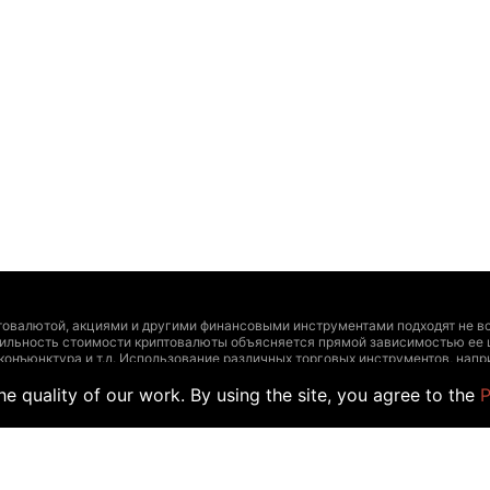
товалютой, акциями и другими финансовыми инструментами подходят не вс
тильность стоимости криптовалюты объясняется прямой зависимостью ее 
 конъюнктура и т.д. Использование различных торговых инструментов, на
и инструментами должно основываться на четырех сопряженных факторах:
e quality of our work. By using the site, you agree to the
P
ирования, допустимый уровень риска. Дополнительно рекомендуем проконс
т утратить актуальность и содержать неточности, а указанные цены и др
учаев размещения информации обычными пользователями, а не официальны
йте информацию для торговли. Точно так же, как и другой поставщик данны
а таких данных торговыми сделками.
er, как и любого другого поставщика данных на этот веб-сайт, производи