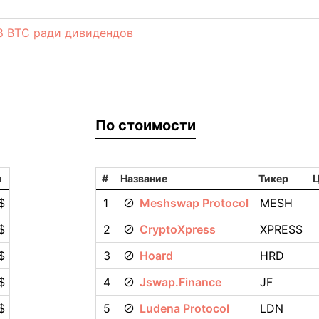
88 BTC ради дивидендов
По стоимости
я
#
Название
Тикер
Ц
$
1
Meshswap Protocol
MESH
$
2
CryptoXpress
XPRESS
$
3
Hoard
HRD
$
4
Jswap.Finance
JF
$
5
Ludena Protocol
LDN