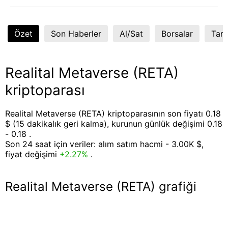
Özet
Son Haberler
Al/Sat
Borsalar
Tart
Realital Metaverse (RETA)
kriptoparası
Realital Metaverse (RETA) kriptoparasının son fiyatı 0.18
$ (15 dakikalık geri kalma), kurunun günlük değişimi 0.18
- 0.18 .
Son 24 saat için veriler: alım satım hacmi - 3.00K $,
fiyat değişimi
+2.27%
.
Realital Metaverse (RETA) grafiği