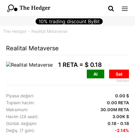
10% trading discount ByBit
The Hedger
Realital Metaverse
Realital Metaverse
1 RETA =
$ 0.18
Al
Sat
Reklam
Piyasa değeri:
0.00 $
Toplam hacim:
0.00 RETA
Maksimum:
30.00M RETA
Hacim (24 saat):
3.00K $
Günlük değişim:
0.18 - 0.18
Değiş. (7 gün):
-2.14%