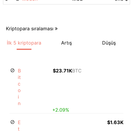
Kriptopara sıralaması
İlk 5 kriptopara
Artış
Düşüş
B
$23.71K
BTC
it
c
o
i
n
+2.09%
E
$1.63K
t