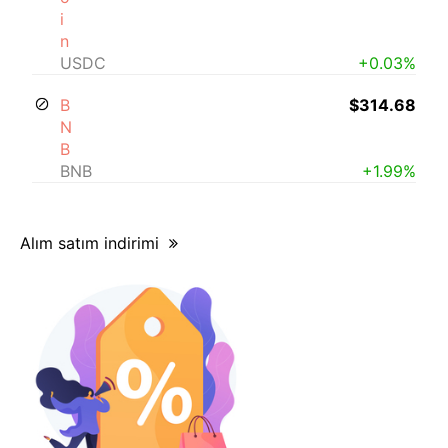
i
n
USDC
+0.03%
B
$314.68
N
B
BNB
+1.99%
Alım satım indirimi