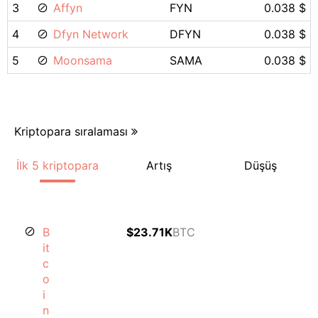
3
Affyn
FYN
0.038 $
4
Dfyn Network
DFYN
0.038 $
5
Moonsama
SAMA
0.038 $
Kriptopara sıralaması
İlk 5 kriptopara
Artış
Düşüş
B
$23.71K
BTC
it
c
o
i
n