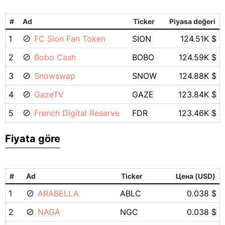
#
Ad
Ticker
Piyasa değeri
1
FC Sion Fan Token
SION
124.51K $
2
Bobo Cash
BOBO
124.59K $
3
Snowswap
SNOW
124.88K $
4
GazeTV
GAZE
123.84K $
5
French Digital Reserve
FDR
123.46K $
Fiyata göre
#
Ad
Ticker
Цена (USD)
1
ARABELLA
ABLC
0.038 $
2
NAGA
NGC
0.038 $