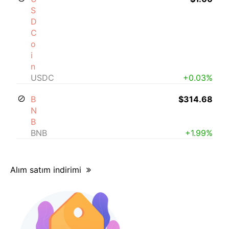
S
D
C
o
i
n
USDC
+0.03%
B
$314.68
N
B
BNB
+1.99%
Alım satım indirimi