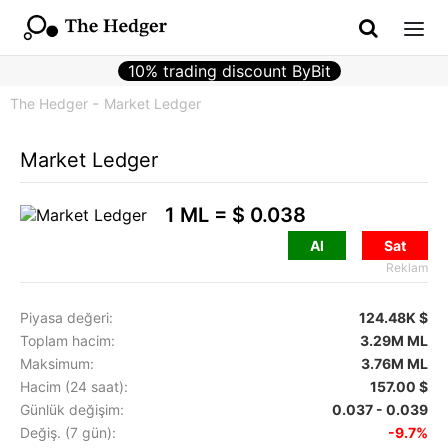
10% trading discount ByBit
The Hedger
Market Ledger
Market Ledger
1 ML =
$ 0.038
Al
Sat
Reklam
Piyasa değeri:
124.48K $
Toplam hacim:
3.29M ML
Maksimum:
3.76M ML
Hacim (24 saat):
157.00 $
Günlük değişim:
0.037 - 0.039
Değiş. (7 gün):
-9.7%