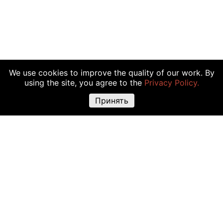
We use cookies to improve the quality of our work. By
using the site, you agree to the
Privacy Policy.
Принять
Risk Bildirimi:
Kripto varlıklarla, hisselerle ve diğer mali belgelerle
gerçekleştireceğiniz işlemler kısmen veya tam finansal kayıplara yol
açabildiği için bazı yatırımcılara uymayabilir. Kriptoparanın fazla
volatilitesinin nedeni fiyatının yasadaki değişiklikler, mali gelişmeleri siyasi
işleyişi gibi faktörlere bağlı olmasıdır. Kredi satınalma gibi çeşitli ticaret
araçları da mali kayıplara neden olabilir.
Kriptopara anlaşmalarıyla veya diğer mali belgelerle uğraşmadan önce şu
dört faktörlerine dayanmalısınız: kişisel tecrübeniz, tüm masraflar ve riskler
hakkında kapsamlı bilgi, kesin yatırım amaçları ve kabul edilebilir risk
seviyesi. Profesyonel yatırımcıya danışmak tavsiyelerde bulunuruz.
Şunu unutmayın: bu sitedeki bilgiler eski veya kesin olmayan, belirtilen
fiyatlar ve diğer veriler yaklaşık ve piyasadaki gibi olmayan hale gelebilir.
Bunun nedeni, bilgilerin resmi borsacılar değil sıradan kullanıcılar
tarafından yayınlanabilmesi. The Hedger bu sitedeki bilgileri ticaret için
kullanmayı tavsiye etmez. Bu sitenin bir haber kaynağı gibi The Hedger bu