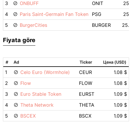
3
ONBUFF
ONIT
25.
4
Paris Saint-Germain Fan Token
PSG
25.
5
BurgerCities
BURGER
25.
Fiyata göre
#
Ad
Ticker
Цена (USD)
1
Celo Euro (Wormhole)
CEUR
1.08 $
2
Flow
FLOW
1.08 $
3
Euro Stable Token
EURST
1.09 $
4
Theta Network
THETA
1.09 $
5
BSCEX
BSCX
1.09 $