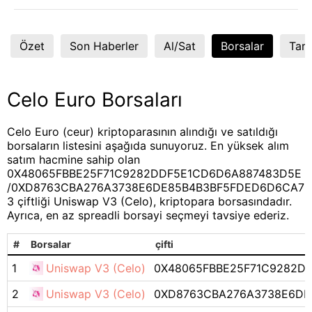
Özet
Son Haberler
Al/Sat
Borsalar
Tart
Celo Euro Borsaları
Celo Euro (ceur) kriptoparasının alındığı ve satıldığı
borsaların listesini aşağıda sunuyoruz. En yüksek alım
satım hacmine sahip olan
0X48065FBBE25F71C9282DDF5E1CD6D6A887483D5E
/0XD8763CBA276A3738E6DE85B4B3BF5FDED6D6CA7
3 çiftliği Uniswap V3 (Celo), kriptopara borsasındadır.
Ayrıca, en az spreadli borsayi seçmeyi tavsiye ederiz.
#
Borsalar
çifti
1
Uniswap V3 (Celo)
0X48065FBBE25F71C9282D
2
Uniswap V3 (Celo)
0XD8763CBA276A3738E6DE