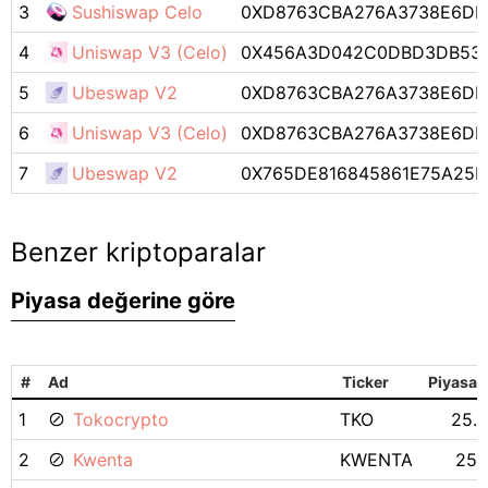
3
Sushiswap Celo
0XD8763CBA276A3738E6DE
4
Uniswap V3 (Celo)
0X456A3D042C0DBD3DB53D
5
Ubeswap V2
0XD8763CBA276A3738E6DE
6
Uniswap V3 (Celo)
0XD8763CBA276A3738E6DE
7
Ubeswap V2
0X765DE816845861E75A25
Benzer kriptoparalar
Piyasa değerine göre
#
Ad
Ticker
Piyasa 
1
Tokocrypto
TKO
25.
2
Kwenta
KWENTA
25.