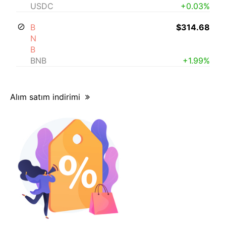
USDC
+0.03%
B
$314.68
N
B
BNB
+1.99%
Alım satım indirimi