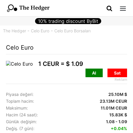
10% trading discount ByBit
The Hedger
Celo Euro
Celo Euro Borsaları
Celo Euro
1 CEUR =
$ 1.09
Al
Sat
Reklam
Piyasa değeri:
25.10M $
Toplam hacim:
23.13M CEUR
Maksimum:
11.01M CEUR
Hacim (24 saat):
15.83K $
Günlük değişim:
1.08 - 1.09
Değiş. (7 gün):
+0.04%