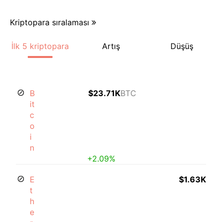
Kriptopara sıralaması
İlk 5 kriptopara
Artış
Düşüş
B
$23.71K
BTC
it
c
o
i
n
+2.09%
E
$1.63K
t
h
e