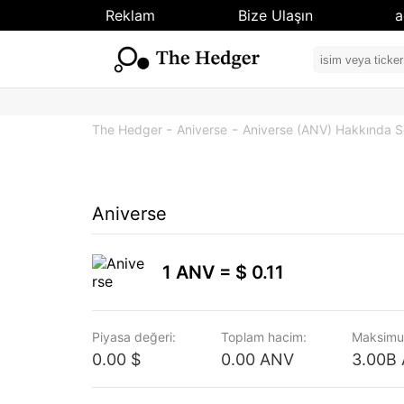
Reklam
Bize Ulaşın
a
The Hedger
Aniverse
Aniverse (ANV) Hakkında S
Aniverse
1 ANV =
$ 0.11
Piyasa değeri:
Toplam hacim:
Maksimu
0.00 $
0.00 ANV
3.00B