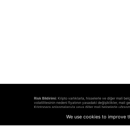
Risk Bildirimi:
Kripto varlıklarla, hisselerle ve diğer mali be
volatilitesinin nedeni fiyatının yasadaki değişiklikler, mali ge
Kriptopara anlaşmalarıyla veya diğer mali belgelerle uğraşma
kabul edilebilir risk seviyesi. Profesyonel yatırımcıya danı
Şunu unutmayın: bu sitedeki bilgiler eski veya kesin olmayan,
We use cookies to improve th
kullanıcılar tarafından yayınlanabilmesi. The Hedger bu site
zararlardan sorumlu değildir.
Sitedeki herhangi bir haber kaynağı gibi The Hedger’in yazılı 