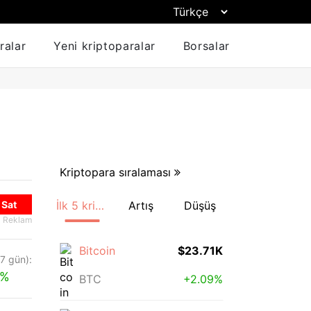
ralar
Yeni kriptoparalar
Borsalar
Kriptopara sıralaması
Sat
İlk 5 kriptopara
Artış
Düşüş
Reklam
Bitcoin
$23.71K
(7 gün):
3%
BTC
+2.09%