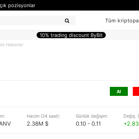
çık pozisyonlar
Tüm kriptopa
10% trading discount ByBit
on Haberler
Al
m:
Hacim (24 saat):
Günlük değişim:
Değiş. 
 ANV
2.38M $
0.10 - 0.11
+2.8