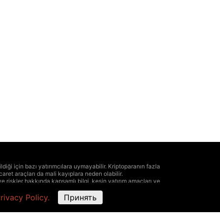
ldiği için bazı yatırımcılara uymayabilir. Kriptoparanın fazla
ticaret araçları da mali kayıplara neden olabilir.
e riskler hakkında kapsamlı bilgi, kesin yatırım amaçları ve
ilir. Bunun nedeni, bilgilerin resmi borsacılar değil sıradan
rivacy Policy.
Принять
gibi The Hedger bu verilere dayanan anlaşmaların yol açtığı
en üretilmesi, saklanması, kullanılması ve sabitleştirilmesi