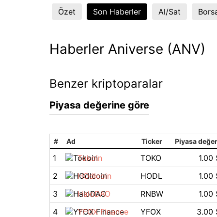
Özet
Son Haberler
Al/Sat
Borsa
Haberler Aniverse (ANV)
Benzer kriptoparalar
Piyasa değerine göre
#
Ad
Ticker
Piyasa değer
1
Tokoin
TOKO
1.00 
2
HOdlcoin
HODL
1.00 
3
HaloDAO
RNBW
1.00 
4
YFOX Finance
YFOX
3.00 