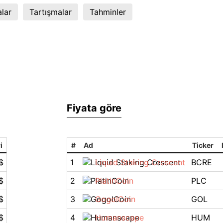
lar
Tartışmalar
Tahminler
Fiyata göre
i
#
Ad
Ticker
$
1
Liquid Staking Crescent
BCRE
$
2
PlatinCoin
PLC
$
3
GogolCoin
GOL
$
4
Humanscape
HUM