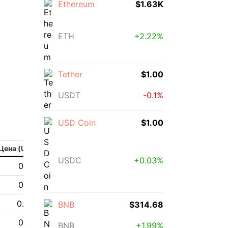
Ethereum
$1.63K
ETH
+2.22%
Tether
$1.00
USDT
-0.1%
USD Coin
$1.00
Цена (USD)
USDC
+0.03%
0.11 $
0.11 $
0.10 $
BNB
$314.68
0.11 $
BNB
+1.99%