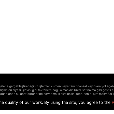
lgelerle gerçekleştireceğiniz işlemler kısmen veya tam finansal kayıplara yol açabi
lişmeleri siyasi işleyişi gibi faktörlere bağlı olmasıdır. Kredi satınalma gibi çeşitli 
dan önce şu dört faktörlerine dayanmalısınız: kişisel tecrübeniz, tüm masraflar v
şmak tavsiyelerde bulunuruz.
 belirtilen fiyatlar ve diğer veriler yaklaşık ve piyasadaki gibi olmayan hale geleb
e quality of our work. By using the site, you agree to the
P
deki bilgileri ticaret için kullanmayı tavsiye etmez. Bu sitenin bir haber kaynağı 
izni olmadan bu sitedeki bilgilerin yayınlaması, aktarılması, değiştirilmesi, yenid