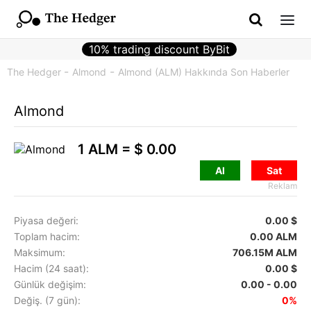
10% trading discount ByBit
The Hedger
Almond
Almond (ALM) Hakkında Son Haberler
Almond
1 ALM =
$ 0.00
Al
Sat
Reklam
Piyasa değeri:
0.00 $
Toplam hacim:
0.00 ALM
Maksimum:
706.15M ALM
Hacim (24 saat):
0.00 $
Günlük değişim:
0.00 - 0.00
Değiş. (7 gün):
0%