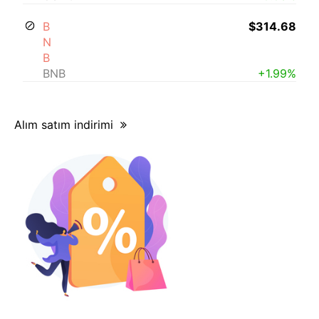
B
$314.68
N
B
BNB
+1.99%
Alım satım indirimi