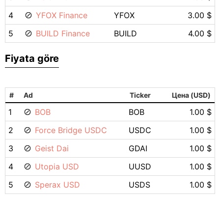
4
YFOX Finance
YFOX
3.00 $
5
BUILD Finance
BUILD
4.00 $
Fiyata göre
#
Ad
Ticker
Цена (USD)
1
BOB
BOB
1.00 $
2
Force Bridge USDC
USDC
1.00 $
3
Geist Dai
GDAI
1.00 $
4
Utopia USD
UUSD
1.00 $
5
Sperax USD
USDS
1.00 $