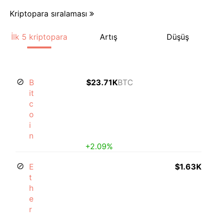
Kriptopara sıralaması
İlk 5 kriptopara
Artış
Düşüş
B
$23.71K
BTC
it
c
o
i
n
+2.09%
E
$1.63K
t
h
e
r