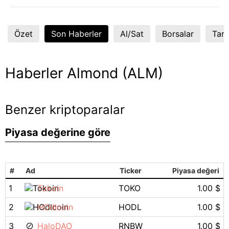
Özet
Son Haberler
Al/Sat
Borsalar
Tart
Haberler Almond (ALM)
Benzer kriptoparalar
Piyasa değerine göre
#
Ad
Ticker
Piyasa değeri
1
Tokoin
TOKO
1.00 $
2
HOdlcoin
HODL
1.00 $
3
HaloDAO
RNBW
1.00 $