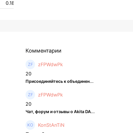
0.18 $
Комментарии
zFPWdwPk
20
Присоединяйтесь к объединенном ...
zFPWdwPk
20
Чат, форум и отзывы о Akita DAO (HACHI) - The Hedger
KonStAnTiN