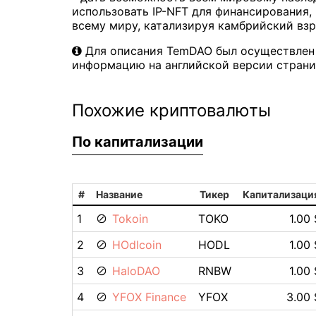
использовать IP-NFT для финансирования,
всему миру, катализируя камбрийский взр
Для описания TemDAO был осуществлен 
информацию на английской версии страни
Похожие криптовалюты
По капитализации
#
Название
Тикер
Капитализаци
1
Tokoin
TOKO
1.00 
2
HOdlcoin
HODL
1.00 
3
HaloDAO
RNBW
1.00 
4
YFOX Finance
YFOX
3.00 