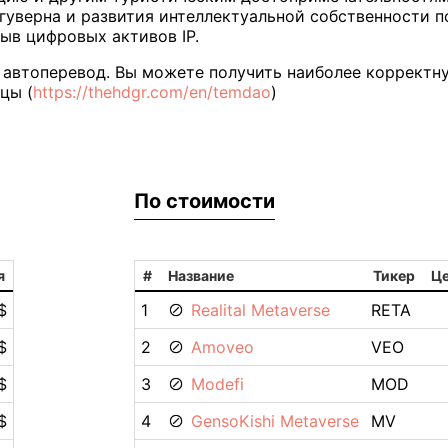
 гуверна и развития интеллектуальной собственности п
ыв цифровых активов IP.
автоперевод. Вы можете получить наиболее корректн
цы (
https://thehdgr.com/en/temdao
)
По стоимости
я
#
Название
Тикер
Це
$
1
Realital Metaverse
RETA
$
2
Amoveo
VEO
$
3
Modefi
MOD
$
4
GensoKishi Metaverse
MV