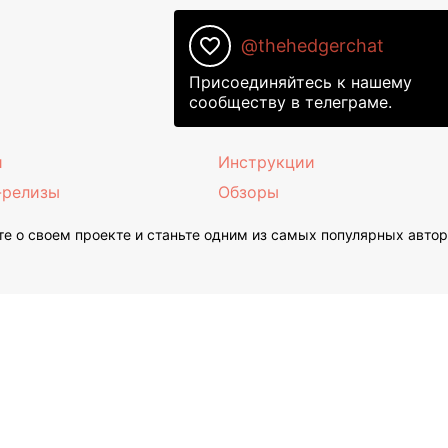
favorite_border
@thehedgerchat
Присоединяйтесь к нашему
сообществу в телеграме.
и
Инструкции
-релизы
Обзоры
е о своем проекте и станьте одним из самых популярных авто