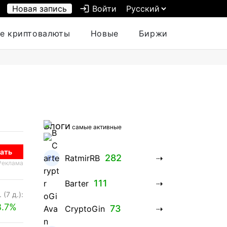
Новая запись
login
Войти
е криптовалюты
Новые
Биржи
Блоги
самые активные
ать
282
RatmirRB
Реклама
111
Barter
 (7 д.):
8.7%
73
CryptoGin