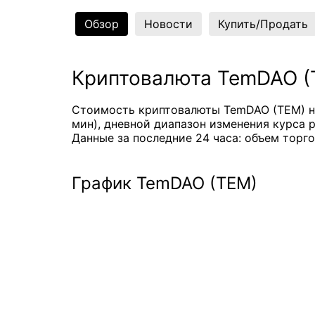
Обзор
Новости
Купить/Продать
Криптовалюта TemDAO (
Стоимость криптовалюты TemDAO (TEM) на
мин), дневной диапазон изменения курса ра
Данные за последние 24 часа: объем торго
График TemDAO (TEM)