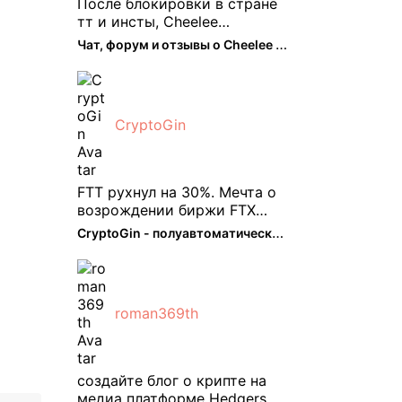
После блокировки в стране
тт и инсты, Cheelee
пришелся как нельзя кстати.
Чат, форум и отзывы о Cheelee (CHEELEE) - The Hedger
Классно что его можно
юзать без так уже всем
надоевшего vpn. Сейчас
просто чилю и наслаждаюсь
CryptoGin
др ...
FTT рухнул на 30%. Мечта о
возрождении биржи FTX
испаряется, вызывая
CryptoGin - полуавтоматический ...
массовую распродажу ее
собственного токена FTT. По
словам Кайко , 5 февраля
FTT, ныне бесполезная ...
roman369th
создайте блог о крипте на
медиа платформе Hedgers