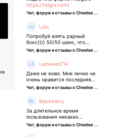
https://hdgrs.com/
Чат, форум и отзывы о Cheelee (CHEELEE) - The Hedger
Lulu
Попробуй взять рарный
бокс)))) 50/50 шанс, что
выпадут рарки, только если
Чат, форум и отзывы о Cheelee (CHEELEE) - The Hedger
брать будешь, отпиши потом
что да как))
Lameved714
ров
Даже не знаю. Мне лично не
очень нравится последняя
обнова. Благо у меня айфон
Чат, форум и отзывы о Cheelee (CHEELEE) - The Hedger
и базовые механики
платформы остались не
Blackberry
тронуты. То есть нет
автоматической прокачки
За длительное время
как у ...
пользования никаких
нареканий работу проекта у
Чат, форум и отзывы о Cheelee (CHEELEE) - The Hedger
меня не было, но в
последнее несколько