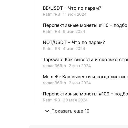
BB/USDT – Что по парам?
RatmirRB
11 июн 2024
Перспективные монеты #110 – подбо
RatmirRB
6 июн 2024
NOT/USDT – Что по парам?
RatmirRB
4 июн 2024
Tapswap: Как вывести и сколько сто
roman369th
2 июн 2024
MemeFi: Как вывести и когда листин
roman369th
2 июн 2024
Перспективные монеты #109 – подбо
RatmirRB
30 мая 2024
expand_more
Показать еще 10