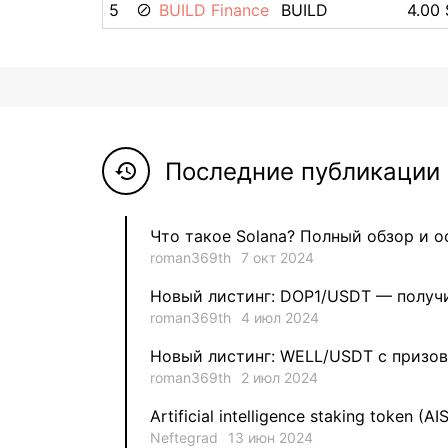
5
BUILD Finance
BUILD
4.00 
Последние публикации 
history
Что такое Solana? Полный обзор и 
roman369th
7 окт 2024
Новый листинг: DOP1/USDT — получи
roman369th
4 июл 2024
Новый листинг: WELL/USDT с призов
roman369th
2 июл 2024
Artificial intelligence staking token (AI
Neftegrad
13 июн 2024