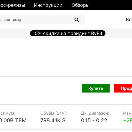
сс-релизы
Инструкции
Обзоры
Вс
10% скидка на трейдинг ByBit
Купить
Прод
симум:
Объём (24ч):
Дн. диапазон:
Изм.
0.00B TEM
798.41K $
0.15 - 0.22
+2