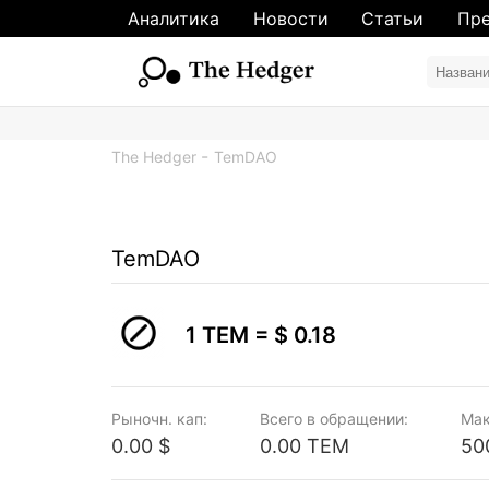
Аналитика
Новости
Статьи
Пре
The Hedger
TemDAO
TemDAO
1 TEM =
$ 0.18
Рыночн. кап:
Всего в обращении:
Мак
0.00 $
0.00 TEM
50