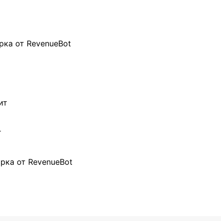
рка от RevenueBot
ит
г
рка от RevenueBot