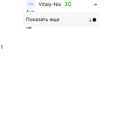
30
Vitaly-Nix
16
Hanna_Zolo4evskaya
12
roman369th
 1
8
ViaBTC_group
5
Anna
5
Neftegrad
4
Qitosha
3
Evgeniy
3
Garantex