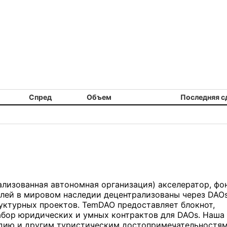
Спред
Объем
Последняя с
ализованная автономная организация) акселератор, фо
ей в мировом наследии децентрализованы через DAOs
уктурных проектов. TemDAO предоставляет блокнот,
абор юридических и умных контрактов для DAOs. Наша
едию и другим туристическим достопримечательностя