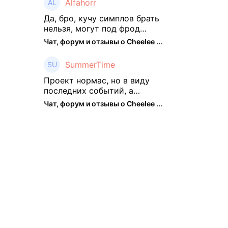
Alfahorr
месяцев как то его
подзабросил (было много
Да, бро, кучу симплов брать
изменений, решил отси ...
нельзя, могут под фрод
замести Я пока на 2 парах +
Чат, форум и отзывы о Cheelee (CHEELEE) - The Hedger
старты, полет нормальный🤓
👌🏻
SummerTime
Проект нормас, но в виду
последних событий, а
именно труднодоступности
Чат, форум и отзывы о Cheelee (CHEELEE) - The Hedger
рарок, придется теперь
переходить на симплы. Но
на рарках и униках как не
крути было выгоднее. Или ...