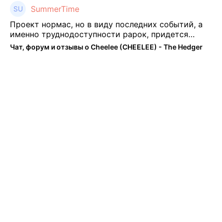
SummerTime
Проект нормас, но в виду последних событий, а
именно труднодоступности рарок, придется
теперь переходить на симплы. Но на рарках и
Чат, форум и отзывы о Cheelee (CHEELEE) - The Hedger
униках как не крути было выгоднее. Или ...