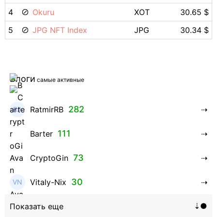
4
Okuru
XOT
30.65 $
5
JPG NFT Index
JPG
30.34 $
Блоги
самые активные
282
RatmirRB
111
Barter
73
CryptoGin
30
Vitaly-Nix
16
Hanna_Zolo4evskaya