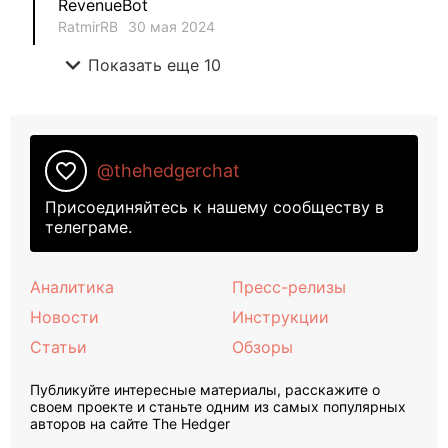
RevenueBot
RatmirRB
30 мая 2024
expand_more
Показать еще 10
favorite_border
@thehedgerchat
Присоединяйтесь к нашему сообществу в
телеграме.
Аналитика
Пресс-релизы
Новости
Инструкции
Статьи
Обзоры
Публикуйте интересные материалы, расскажите о
своем проекте и станьте одним из самых популярных
авторов на сайте The Hedger