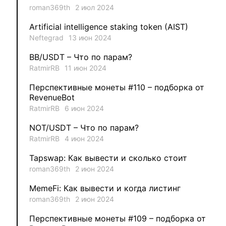
roman369th
2 июл 2024
1
VLADYSLAV
Artificial intelligence staking token (AIST)
Neftegrad
13 июн 2024
1
MysticalEnergyNFT
BB/USDT – Что по парам?
1
DecimalChain
RatmirRB
11 июн 2024
Перспективные монеты #110 – подборка от
1
Ksenia
RevenueBot
RatmirRB
6 июн 2024
1
metafreedom_nft
NOT/USDT – Что по парам?
RatmirRB
4 июн 2024
1
METAMINECRAFT
Tapswap: Как вывести и сколько стоит
1
Kate_AAX
roman369th
2 июн 2024
MemeFi: Как вывести и когда листинг
roman369th
2 июн 2024
Перспективные монеты #109 – подборка от