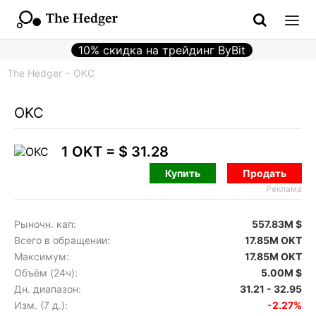
10% скидка на трейдинг ByBit
The Hedger
OKC
OKC
1 OKT =
$ 31.28
Купить
Продать
Реклама
Рыночн. кап:
557.83M $
Всего в обращении:
17.85M OKT
Максимум:
17.85M OKT
Объём (24ч):
5.00M $
Дн. диапазон:
31.21 - 32.95
Изм. (7 д.):
-2.27%