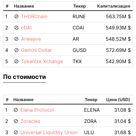
#
Название
Тикер
Капитализация
1
THORChain
RUNE
563.75M $
2
cDAI
CDAI
549.93M $
3
Arweave
AR
548.52M $
4
Gemini Dollar
GUSD
572.69M $
5
Tokenize Xchange
TKX
542.90M $
По стоимости
#
Название
Тикер
Цена (USD)
1
Elena Protocol
ELENA
31.08 $
2
Zoracles
ZORA
31.04 $
3
Universal Liquidity Union
ULU
31.68 $