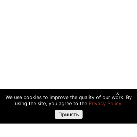
X
We use cookies to improve the quality of our work. By
using the site, you agree to the
Privacy Policy.
Принять
Предупреждение о рисках:
Торговые операции с криптовалютой,
акциями и другими финансовыми инструментами подходят не всем
инвесторам, так как сопряжены с риском полной или частичной
утраты вложений. Крайне высокая волатильность стоимости