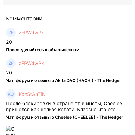
Комментарии
zFPWdwPk
20
Присоединяйтесь к объединенном ...
zFPWdwPk
20
Чат, форум и отзывы о Akita DAO (HACHI) - The Hedger
KonStAnTiN
После блокировки в стране тт и инсты, Cheelee
пришелся как нельзя кстати. Классно что его
можно юзать без так уже всем надоевшего vpn.
Чат, форум и отзывы о Cheelee (CHEELEE) - The Hedger
Сейчас просто чилю и наслаждаюсь др ...