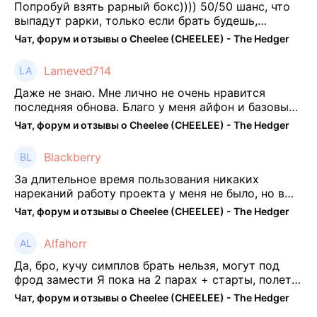
Попробуй взять рарный бокс)))) 50/50 шанс, что
выпадут рарки, только если брать будешь,
отпиши потом что да как))
Чат, форум и отзывы о Cheelee (CHEELEE) - The Hedger
Lameved714
Даже не знаю. Мне лично не очень нравится
последняя обнова. Благо у меня айфон и базовые
механики платформы остались не тронуты. То
Чат, форум и отзывы о Cheelee (CHEELEE) - The Hedger
есть нет автоматической прокачки как у ...
Blackberry
За длительное время пользования никаких
нареканий работу проекта у меня не было, но в
последнее несколько месяцев как то его
Чат, форум и отзывы о Cheelee (CHEELEE) - The Hedger
подзабросил (было много изменений, решил отси
...
Alfahorr
Да, бро, кучу симплов брать нельзя, могут под
фрод замести Я пока на 2 парах + старты, полет
нормальный🤓👌🏻
Чат, форум и отзывы о Cheelee (CHEELEE) - The Hedger