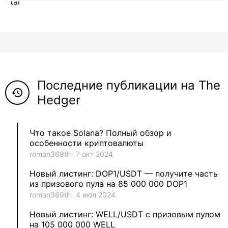
12
roman369th
8
ViaBTC_group
5
Anna
Последние публикации на The
5
Neftegrad
history
Hedger
4
Qitosha
Что такое Solana? Полный обзор и
3
Evgeniy
особенности криптовалюты
roman369th
7 окт 2024
3
Garantex
Новый листинг: DOP1/USDT — получите часть
из призового пула на 85 000 000 DOP1
2
aleksandr-es
roman369th
4 июл 2024
Новый листинг: WELL/USDT с призовым пулом
1
Jevick
на 105 000 000 WELL