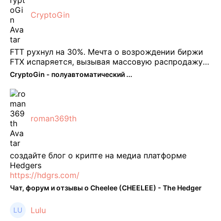
CryptoGin
FTT рухнул на 30%. Мечта о возрождении биржи
FTX испаряется, вызывая массовую распродажу
ее собственного токена FTT. По словам Кайко , 5
CryptoGin - полуавтоматический ...
февраля FTT, ныне бесполезная ...
roman369th
создайте блог о крипте на медиа платформе
Hedgers
https://hdgrs.com/
Чат, форум и отзывы о Cheelee (CHEELEE) - The Hedger
Lulu