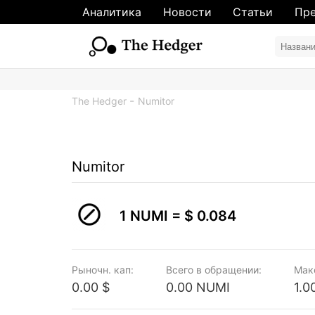
Аналитика
Новости
Статьи
Пре
The Hedger
Numitor
Numitor
1 NUMI =
$ 0.084
Рыночн. кап:
Всего в обращении:
Мак
0.00 $
0.00 NUMI
1.