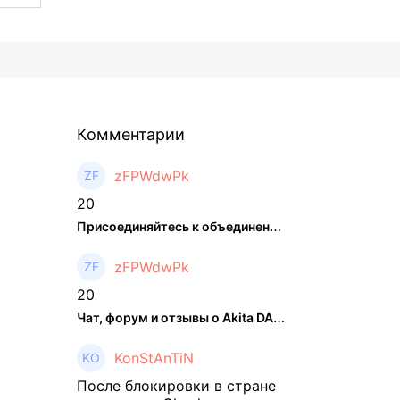
Комментарии
zFPWdwPk
20
Присоединяйтесь к объединенном ...
zFPWdwPk
20
Чат, форум и отзывы о Akita DAO (HACHI) - The Hedger
KonStAnTiN
После блокировки в стране