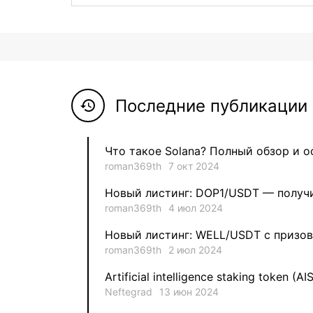
Последние публикации 
history
Что такое Solana? Полный обзор и 
roman369th
7 окт 2024
Новый листинг: DOP1/USDT — получи
roman369th
4 июл 2024
Новый листинг: WELL/USDT с призов
roman369th
2 июл 2024
Artificial intelligence staking token (AI
Neftegrad
13 июн 2024