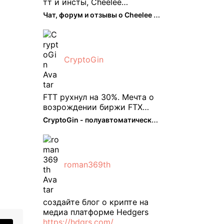
тт и инсты, Cheelee
пришелся как нельзя кстати.
Чат, форум и отзывы о Cheelee (CHEELEE) - The Hedger
Классно что его можно
юзать без так уже всем
надоевшего vpn. Сейчас
просто чилю и наслаждаюсь
CryptoGin
др ...
FTT рухнул на 30%. Мечта о
возрождении биржи FTX
испаряется, вызывая
CryptoGin - полуавтоматический ...
массовую распродажу ее
собственного токена FTT. По
словам Кайко , 5 февраля
FTT, ныне бесполезная ...
roman369th
создайте блог о крипте на
медиа платформе Hedgers
https://hdgrs.com/