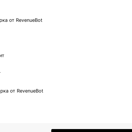
рка от RevenueBot
ит
г
рка от RevenueBot