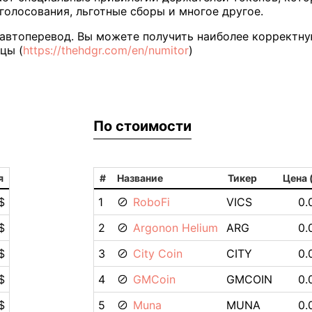
голосования, льготные сборы и многое другое.
 автоперевод. Вы можете получить наиболее корректн
цы (
https://thehdgr.com/en/numitor
)
По стоимости
я
#
Название
Тикер
Цена 
$
1
RoboFi
VICS
0.
$
2
Argonon Helium
ARG
0.
$
3
City Coin
CITY
0.
$
4
GMCoin
GMCOIN
0.
$
5
Muna
MUNA
0.