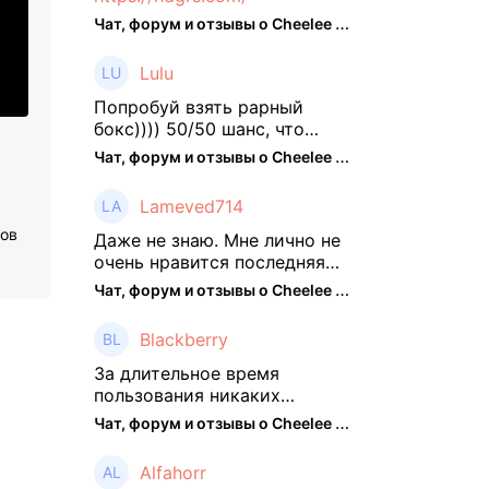
Чат, форум и отзывы о Cheelee (CHEELEE) - The Hedger
Lulu
Попробуй взять рарный
бокс)))) 50/50 шанс, что
выпадут рарки, только если
Чат, форум и отзывы о Cheelee (CHEELEE) - The Hedger
брать будешь, отпиши потом
что да как))
Lameved714
ров
Даже не знаю. Мне лично не
очень нравится последняя
обнова. Благо у меня айфон
Чат, форум и отзывы о Cheelee (CHEELEE) - The Hedger
и базовые механики
платформы остались не
Blackberry
тронуты. То есть нет
автоматической прокачки
За длительное время
как у ...
пользования никаких
нареканий работу проекта у
Чат, форум и отзывы о Cheelee (CHEELEE) - The Hedger
меня не было, но в
последнее несколько
Alfahorr
месяцев как то его