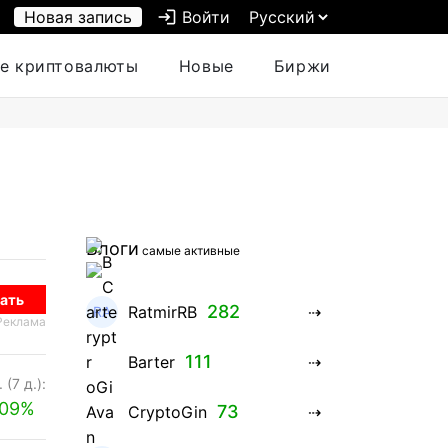
Новая запись
login
Войти
е криптовалюты
Новые
Биржи
Блоги
самые активные
ать
282
RatmirRB
Реклама
111
Barter
 (7 д.):
.09%
73
CryptoGin