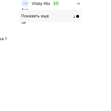
30
Vitaly-Nix
16
Hanna_Zolo4evskaya
12
roman369th
ка 1
8
ViaBTC_group
5
Anna
5
Neftegrad
4
Qitosha
3
Evgeniy
3
Garantex