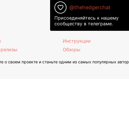
favorite_border
@thehedgerchat
Присоединяйтесь к нашему
сообществу в телеграме.
и
Инструкции
-релизы
Обзоры
е о своем проекте и станьте одним из самых популярных авто