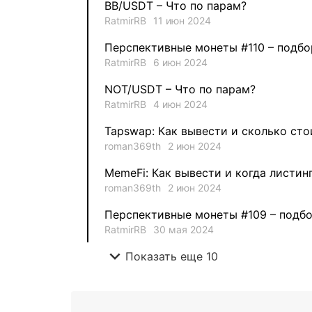
BB/USDT – Что по парам?
RatmirRB
11 июн 2024
Перспективные монеты #110 – подбо
RatmirRB
6 июн 2024
NOT/USDT – Что по парам?
RatmirRB
4 июн 2024
Tapswap: Как вывести и сколько сто
roman369th
2 июн 2024
MemeFi: Как вывести и когда листин
roman369th
2 июн 2024
Перспективные монеты #109 – подбо
RatmirRB
30 мая 2024
expand_more
Показать еще 10