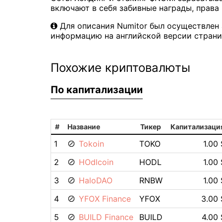
включают в себя забивные награды, права 
Для описания Numitor был осуществлен
информацию на английской версии страни
Похожие криптовалюты
По капитализации
#
Название
Тикер
Капитализаци
1
Tokoin
TOKO
1.00 
2
HOdlcoin
HODL
1.00 
3
HaloDAO
RNBW
1.00 
4
YFOX Finance
YFOX
3.00 
5
BUILD Finance
BUILD
4.00 