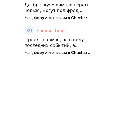
подзабросил (было много
Да, бро, кучу симплов брать
изменений, решил отси ...
нельзя, могут под фрод
замести Я пока на 2 парах +
Чат, форум и отзывы о Cheelee (CHEELEE) - The Hedger
старты, полет нормальный🤓
👌🏻
SummerTime
Проект нормас, но в виду
последних событий, а
именно труднодоступности
Чат, форум и отзывы о Cheelee (CHEELEE) - The Hedger
рарок, придется теперь
переходить на симплы. Но
на рарках и униках как не
крути было выгоднее. Или ...