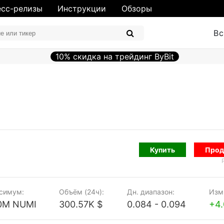
сс-релизы
Инструкции
Обзоры
Вс
10% скидка на трейдинг ByBit
Купить
Прод
симум:
Объём (24ч):
Дн. диапазон:
Изм.
00M NUMI
300.57K $
0.084 - 0.094
+4