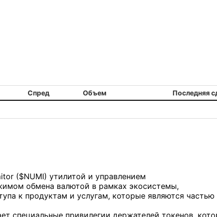
Спред
Объем
Последняя с
tor ($NUMI) утилитой и управлением
жимом обмена валютой в рамках экосистемы,
тупа к продуктам и услугам, которые являются частью
ает специальные привилегии держателей токенов, кот