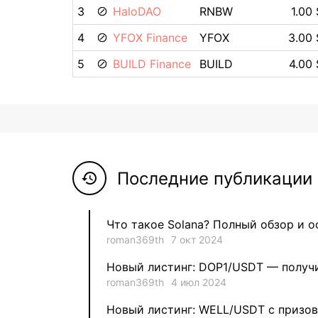
3
HaloDAO
RNBW
1.00 
4
YFOX Finance
YFOX
3.00 
5
BUILD Finance
BUILD
4.00 
Последние публикации 
history
Что такое Solana? Полный обзор и 
roman369th
7 окт 2024
Новый листинг: DOP1/USDT — получи
roman369th
4 июл 2024
Новый листинг: WELL/USDT с призов