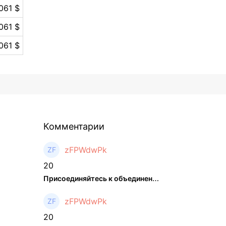
061 $
061 $
061 $
Комментарии
zFPWdwPk
20
Присоединяйтесь к объединенном ...
zFPWdwPk
20