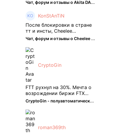
Чат, форум и отзывы о Akita DAO (HACHI) - The Hedger
KonStAnTiN
После блокировки в стране
тт и инсты, Cheelee
пришелся как нельзя кстати.
Чат, форум и отзывы о Cheelee (CHEELEE) - The Hedger
Классно что его можно
юзать без так уже всем
надоевшего vpn. Сейчас
просто чилю и наслаждаюсь
CryptoGin
др ...
FTT рухнул на 30%. Мечта о
возрождении биржи FTX
испаряется, вызывая
CryptoGin - полуавтоматический ...
массовую распродажу ее
собственного токена FTT. По
словам Кайко , 5 февраля
FTT, ныне бесполезная ...
roman369th