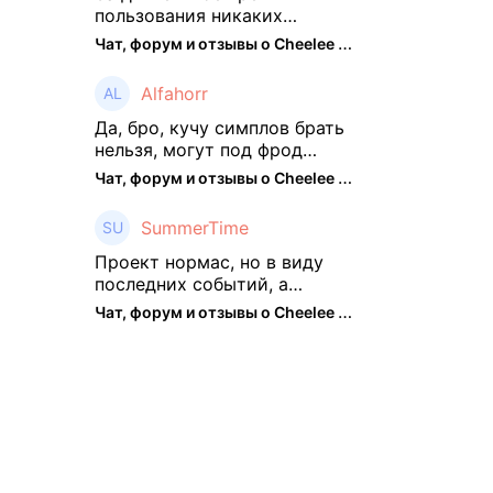
как у ...
пользования никаких
нареканий работу проекта у
Чат, форум и отзывы о Cheelee (CHEELEE) - The Hedger
меня не было, но в
последнее несколько
Alfahorr
месяцев как то его
подзабросил (было много
Да, бро, кучу симплов брать
изменений, решил отси ...
нельзя, могут под фрод
замести Я пока на 2 парах +
Чат, форум и отзывы о Cheelee (CHEELEE) - The Hedger
старты, полет нормальный🤓
👌🏻
SummerTime
Проект нормас, но в виду
последних событий, а
именно труднодоступности
Чат, форум и отзывы о Cheelee (CHEELEE) - The Hedger
рарок, придется теперь
переходить на симплы. Но
на рарках и униках как не
крути было выгоднее. Или ...