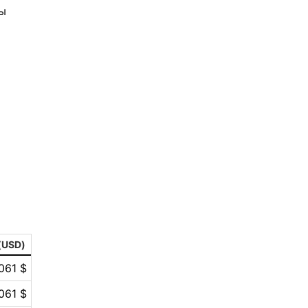
вы
(USD)
061 $
061 $