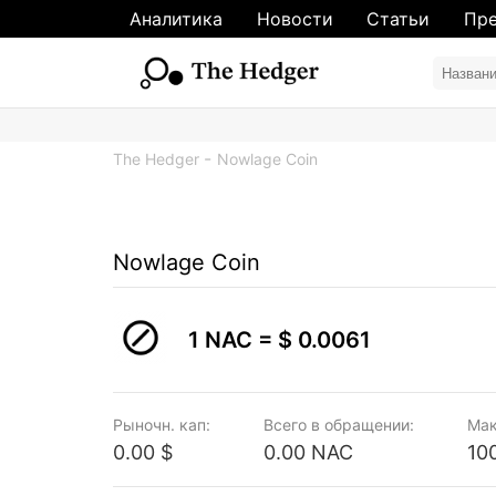
Аналитика
Новости
Статьи
Пре
The Hedger
Nowlage Coin
Nowlage Coin
1 NAC =
$ 0.0061
Рыночн. кап:
Всего в обращении:
Мак
0.00 $
0.00 NAC
10