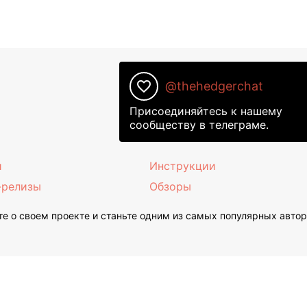
favorite_border
@thehedgerchat
Присоединяйтесь к нашему
сообществу в телеграме.
и
Инструкции
-релизы
Обзоры
е о своем проекте и станьте одним из самых популярных авто