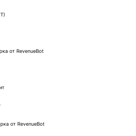
ST)
рка от RevenueBot
ит
г
рка от RevenueBot