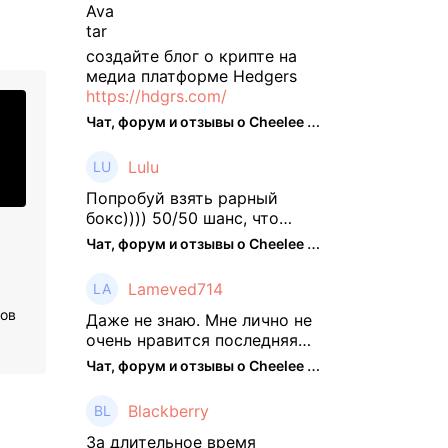
создайте блог о крипте на
медиа платформе Hedgers
https://hdgrs.com/
Чат, форум и отзывы о Cheelee (CHEELEE) - The Hedger
Lulu
Попробуй взять рарный
бокс)))) 50/50 шанс, что
выпадут рарки, только если
Чат, форум и отзывы о Cheelee (CHEELEE) - The Hedger
брать будешь, отпиши потом
что да как))
Lameved714
ров
Даже не знаю. Мне лично не
очень нравится последняя
обнова. Благо у меня айфон
Чат, форум и отзывы о Cheelee (CHEELEE) - The Hedger
и базовые механики
платформы остались не
Blackberry
тронуты. То есть нет
автоматической прокачки
За длительное время