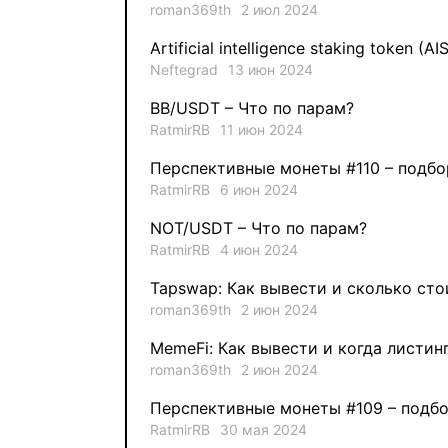
roman369th
2 июл 2024
Artificial intelligence staking token (AI
Neftegrad
13 июн 2024
BB/USDT – Что по парам?
RatmirRB
11 июн 2024
Перспективные монеты #110 – подбо
RatmirRB
6 июн 2024
NOT/USDT – Что по парам?
RatmirRB
4 июн 2024
Tapswap: Как вывести и сколько сто
roman369th
2 июн 2024
MemeFi: Как вывести и когда листин
roman369th
2 июн 2024
Перспективные монеты #109 – подбо
RatmirRB
30 мая 2024