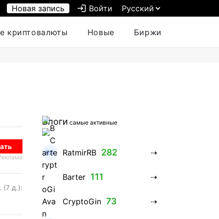
Новая запись
login
Войти
е криптовалюты
Новые
Биржи
Блоги
самые активные
ать
282
RatmirRB
Реклама
111
Barter
 (7 д.):
73
CryptoGin