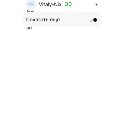
30
Vitaly-Nix
16
Hanna_Zolo4evskaya
12
roman369th
8
ViaBTC_group
5
Anna
5
Neftegrad
4
Qitosha
3
Evgeniy
3
Garantex