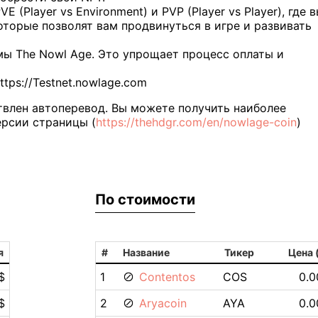
 (Player vs Environment) и PVP (Player vs Player), где 
торые позволят вам продвинуться в игре и развивать
мы The Nowl Age. Это упрощает процесс оплаты и
tps://Testnet.nowlage.com
влен автоперевод. Вы можете получить наиболее
рсии страницы (
https://thehdgr.com/en/nowlage-coin
)
По стоимости
я
#
Название
Тикер
Цена 
$
1
Contentos
COS
0.0
$
2
Aryacoin
AYA
0.0