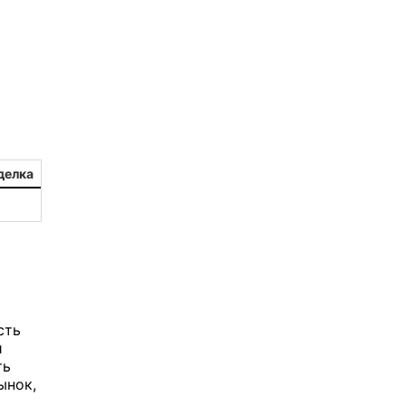
2
aleksandr-es
1
Jevick
1
VLADYSLAV
1
MysticalEnergyNFT
делка
1
DecimalChain
1
Ksenia
1
metafreedom_nft
сть
1
METAMINECRAFT
и
ть
1
Kate_AAX
ынок,