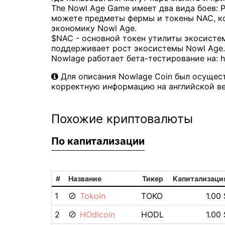
The Nowl Age Game имеет два вида боев: PVE
можете предметы фермы и токены NAC, ко
экономику Nowl Age.
$NAC - основной токен утилиты экосисте
поддерживает рост экосистемы Nowl Age.
Nowlage работает бета-тестирование на: ht
Для описания Nowlage Coin был осущест
корректную информацию на английской ве
Похожие криптовалюты
По капитализации
#
Название
Тикер
Капитализаци
1
Tokoin
TOKO
1.00 
2
HOdlcoin
HODL
1.00 