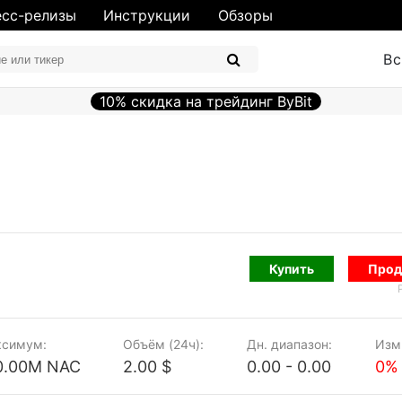
сс-релизы
Инструкции
Обзоры
Вс
10% скидка на трейдинг ByBit
Купить
Прод
симум:
Объём (24ч):
Дн. диапазон:
Изм.
0.00M NAC
2.00 $
0.00 - 0.00
0%