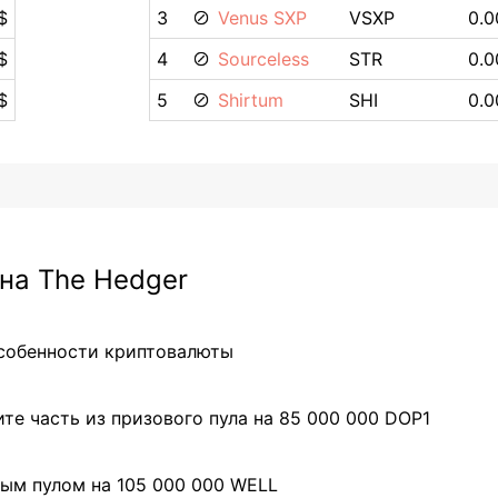
$
3
Venus SXP
VSXP
0.0
$
4
Sourceless
STR
0.0
$
5
Shirtum
SHI
0.0
на The Hedger
особенности криптовалюты
те часть из призового пула на 85 000 000 DOP1
ым пулом на 105 000 000 WELL