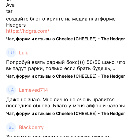
создайте блог о крипте на медиа платформе
Hedgers
https://hdgrs.com/
Чат, форум и отзывы о Cheelee (CHEELEE) - The Hedger
Lulu
Попробуй взять рарный бокс)))) 50/50 шанс, что
выпадут рарки, только если брать будешь,
отпиши потом что да как))
Чат, форум и отзывы о Cheelee (CHEELEE) - The Hedger
Lameved714
Даже не знаю. Мне лично не очень нравится
последняя обнова. Благо у меня айфон и базовые
механики платформы остались не тронуты. То
Чат, форум и отзывы о Cheelee (CHEELEE) - The Hedger
есть нет автоматической прокачки как у ...
Blackberry
За длительное время пользования никаких