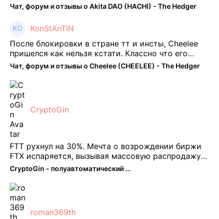
Чат, форум и отзывы о Akita DAO (HACHI) - The Hedger
KonStAnTiN
После блокировки в стране тт и инсты, Cheelee
пришелся как нельзя кстати. Классно что его
можно юзать без так уже всем надоевшего vpn.
Чат, форум и отзывы о Cheelee (CHEELEE) - The Hedger
Сейчас просто чилю и наслаждаюсь др ...
CryptoGin
FTT рухнул на 30%. Мечта о возрождении биржи
FTX испаряется, вызывая массовую распродажу
ее собственного токена FTT. По словам Кайко , 5
CryptoGin - полуавтоматический ...
февраля FTT, ныне бесполезная ...
roman369th