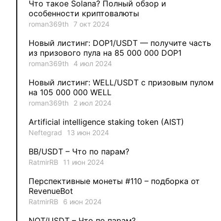
Что такое Solana? Полный обзор и
3
Evgeniy
особенности криптовалюты
roman369th
7 окт 2024
3
Garantex
Новый листинг: DOP1/USDT — получите часть
из призового пула на 85 000 000 DOP1
2
aleksandr-es
roman369th
4 июл 2024
Новый листинг: WELL/USDT с призовым пулом
1
Jevick
на 105 000 000 WELL
roman369th
2 июл 2024
1
VLADYSLAV
Artificial intelligence staking token (AIST)
Neftegrad
13 июн 2024
1
MysticalEnergyNFT
BB/USDT – Что по парам?
1
DecimalChain
RatmirRB
11 июн 2024
Перспективные монеты #110 – подборка от
1
Ksenia
RevenueBot
RatmirRB
6 июн 2024
1
metafreedom_nft
NOT/USDT – Что по парам?