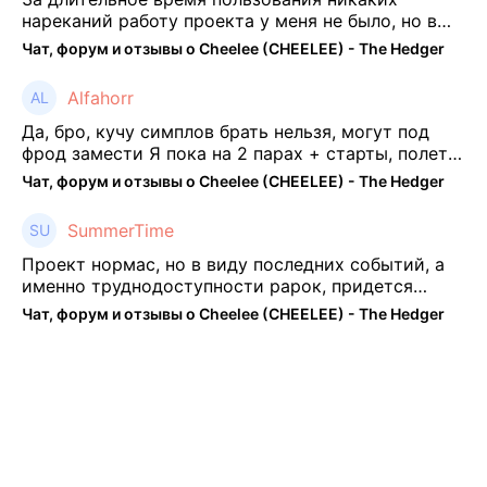
нареканий работу проекта у меня не было, но в
последнее несколько месяцев как то его
Чат, форум и отзывы о Cheelee (CHEELEE) - The Hedger
подзабросил (было много изменений, решил отси
...
Alfahorr
Да, бро, кучу симплов брать нельзя, могут под
фрод замести Я пока на 2 парах + старты, полет
нормальный🤓👌🏻
Чат, форум и отзывы о Cheelee (CHEELEE) - The Hedger
SummerTime
Проект нормас, но в виду последних событий, а
именно труднодоступности рарок, придется
теперь переходить на симплы. Но на рарках и
Чат, форум и отзывы о Cheelee (CHEELEE) - The Hedger
униках как не крути было выгоднее. Или ...