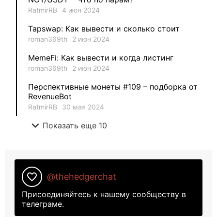
RatmirRB
4 июн 2024
1
METAMINECRAFT
Tapswap: Как вывести и сколько стоит
1
Kate_AAX
roman369th
2 июн 2024
MemeFi: Как вывести и когда листинг
roman369th
2 июн 2024
Перспективные монеты #109 – подборка от
RevenueBot
RatmirRB
30 мая 2024
expand_more
Показать еще 10
favorite_border
@thehedgerchat
Присоединяйтесь к нашему сообществу в
телеграме.