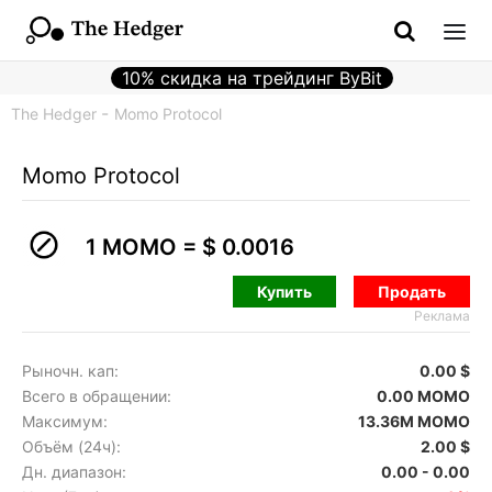
10% скидка на трейдинг ByBit
The Hedger
Momo Protocol
Momo Protocol
1 MOMO =
$ 0.0016
Купить
Продать
Реклама
Рыночн. кап:
0.00 $
Всего в обращении:
0.00 MOMO
Максимум:
13.36M MOMO
Объём (24ч):
2.00 $
Дн. диапазон:
0.00 - 0.00