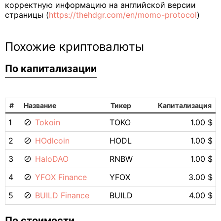
корректную информацию на английской версии
страницы (
https://thehdgr.com/en/momo-protocol
)
Похожие криптовалюты
По капитализации
#
Название
Тикер
Капитализация
1
Tokoin
TOKO
1.00 $
2
HOdlcoin
HODL
1.00 $
3
HaloDAO
RNBW
1.00 $
4
YFOX Finance
YFOX
3.00 $
5
BUILD Finance
BUILD
4.00 $
По стоимости