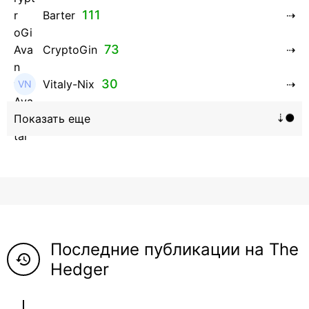
111
Barter
73
CryptoGin
30
Vitaly-Nix
16
Hanna_Zolo4evskaya
12
roman369th
8
ViaBTC_group
5
Anna
Последние публикации на The
5
Neftegrad
history
Hedger
4
Qitosha