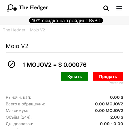
10% скидка на трейдинг ByBit
The Hedger
Mojo V2
Mojo V2
1 MOJOV2 =
$ 0.00076
Купить
Продать
Реклама
Рыночн. кап:
0.00 $
Всего в обращении:
0.00 MOJOV2
Максимум:
0.00 MOJOV2
Объём (24ч):
2.00 $
Дн. диапазон:
0.00 - 0.00