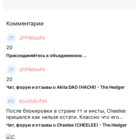
Комментарии
zFPWdwPk
20
Присоединяйтесь к объединенном ...
zFPWdwPk
20
Чат, форум и отзывы о Akita DAO (HACHI) - The Hedger
KonStAnTiN
После блокировки в стране тт и инсты, Cheelee
пришелся как нельзя кстати. Классно что его
можно юзать без так уже всем надоевшего vpn.
Чат, форум и отзывы о Cheelee (CHEELEE) - The Hedger
Сейчас просто чилю и наслаждаюсь др ...