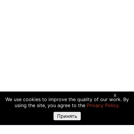
X
We use cookies to improve the quality of our work. By
using the site, you agree to the
Privacy Policy.
Принять
Предупреждение о рисках:
Торговые операции с криптовалютой,
акциями и другими финансовыми инструментами подходят не всем
инвесторам, так как сопряжены с риском полной или частичной