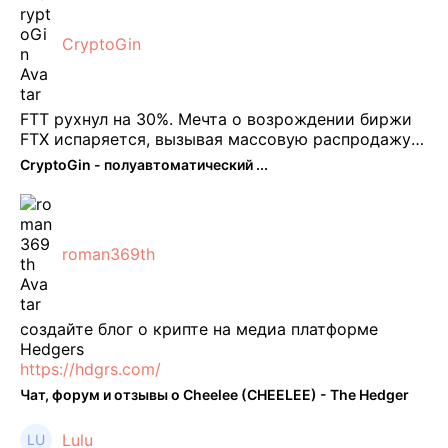
CryptoGin
FTT рухнул на 30%. Мечта о возрождении биржи
FTX испаряется, вызывая массовую распродажу
ее собственного токена FTT. По словам Кайко , 5
CryptoGin - полуавтоматический ...
февраля FTT, ныне бесполезная ...
roman369th
создайте блог о крипте на медиа платформе
Hedgers
https://hdgrs.com/
Чат, форум и отзывы о Cheelee (CHEELEE) - The Hedger
Lulu