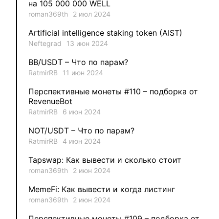
на 105 000 000 WELL
roman369th
2 июл 2024
1
VLADYSLAV
Artificial intelligence staking token (AIST)
Neftegrad
13 июн 2024
1
MysticalEnergyNFT
BB/USDT – Что по парам?
1
DecimalChain
RatmirRB
11 июн 2024
Перспективные монеты #110 – подборка от
1
Ksenia
RevenueBot
RatmirRB
6 июн 2024
1
metafreedom_nft
NOT/USDT – Что по парам?
RatmirRB
4 июн 2024
1
METAMINECRAFT
Tapswap: Как вывести и сколько стоит
1
Kate_AAX
roman369th
2 июн 2024
MemeFi: Как вывести и когда листинг
roman369th
2 июн 2024
Перспективные монеты #109 – подборка от