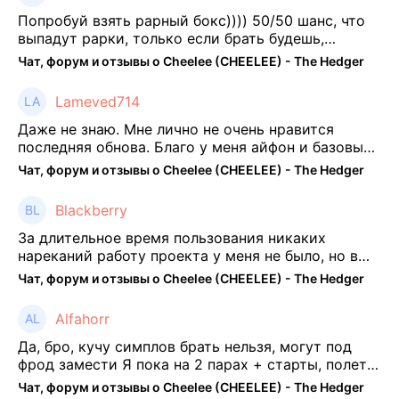
Попробуй взять рарный бокс)))) 50/50 шанс, что
выпадут рарки, только если брать будешь,
отпиши потом что да как))
Чат, форум и отзывы о Cheelee (CHEELEE) - The Hedger
Lameved714
Даже не знаю. Мне лично не очень нравится
последняя обнова. Благо у меня айфон и базовые
механики платформы остались не тронуты. То
Чат, форум и отзывы о Cheelee (CHEELEE) - The Hedger
есть нет автоматической прокачки как у ...
Blackberry
За длительное время пользования никаких
нареканий работу проекта у меня не было, но в
последнее несколько месяцев как то его
Чат, форум и отзывы о Cheelee (CHEELEE) - The Hedger
подзабросил (было много изменений, решил отси
...
Alfahorr
Да, бро, кучу симплов брать нельзя, могут под
фрод замести Я пока на 2 парах + старты, полет
нормальный🤓👌🏻
Чат, форум и отзывы о Cheelee (CHEELEE) - The Hedger