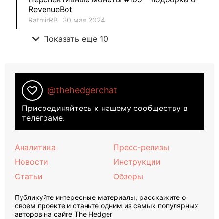
RevenueBot
RatmirRB
30 мая 2024
expand_more
Показать еще 10
favorite_border
@thehedgerchat
Присоединяйтесь к нашему сообществу в
телеграме.
Аналитика
Пресс-релизы
Новости
Инструкции
Статьи
Обзоры
Публикуйте интересные материалы, расскажите о
своем проекте и станьте одним из самых популярных
авторов на сайте The Hedger