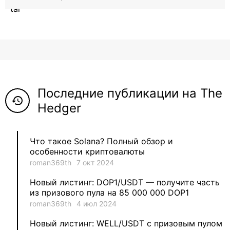
12
roman369th
8
ViaBTC_group
5
Anna
Последние публикации на The
5
Neftegrad
history
Hedger
4
Qitosha
Что такое Solana? Полный обзор и
3
Evgeniy
особенности криптовалюты
roman369th
7 окт 2024
3
Garantex
Новый листинг: DOP1/USDT — получите часть
из призового пула на 85 000 000 DOP1
2
aleksandr-es
roman369th
4 июл 2024
Новый листинг: WELL/USDT с призовым пулом
1
Jevick