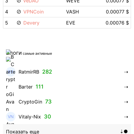
3
veDAO
WEVE
0.00077 $
4
VPNCoin
VASH
0.00077 $
5
Devery
EVE
0.00076 $
Блоги
самые активные
282
RatmirRB
111
Barter
73
CryptoGin
30
Vitaly-Nix
16
Hanna_Zolo4evskaya