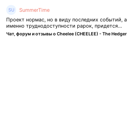
SummerTime
Проект нормас, но в виду последних событий, а
именно труднодоступности рарок, придется
теперь переходить на симплы. Но на рарках и
Чат, форум и отзывы о Cheelee (CHEELEE) - The Hedger
униках как не крути было выгоднее. Или ...