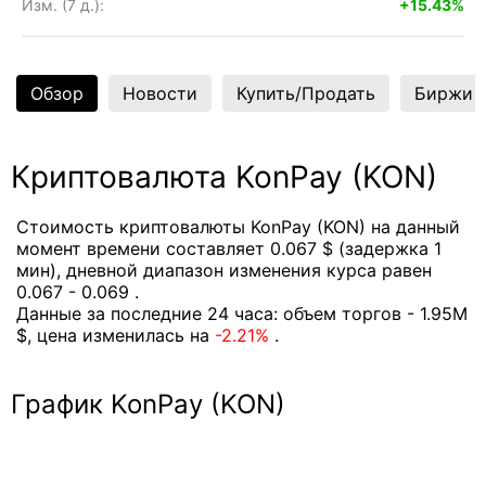
Изм. (7 д.):
+15.43%
Обзор
Новости
Купить/Продать
Биржи
Криптовалюта KonPay (KON)
Стоимость криптовалюты KonPay (KON) на данный
момент времени составляет 0.067 $ (задержка 1
мин), дневной диапазон изменения курса равен
0.067 - 0.069 .
Данные за последние 24 часа: объем торгов - 1.95M
$, цена изменилась на
-2.21%
.
График KonPay (KON)