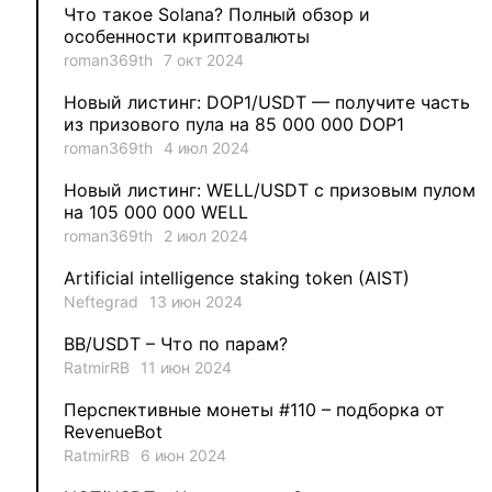
Что такое Solana? Полный обзор и
3
Evgeniy
особенности криптовалюты
roman369th
7 окт 2024
3
Garantex
Новый листинг: DOP1/USDT — получите часть
из призового пула на 85 000 000 DOP1
2
aleksandr-es
roman369th
4 июл 2024
Новый листинг: WELL/USDT с призовым пулом
1
Jevick
на 105 000 000 WELL
roman369th
2 июл 2024
1
VLADYSLAV
Artificial intelligence staking token (AIST)
Neftegrad
13 июн 2024
1
MysticalEnergyNFT
BB/USDT – Что по парам?
1
DecimalChain
RatmirRB
11 июн 2024
Перспективные монеты #110 – подборка от
1
Ksenia
RevenueBot
RatmirRB
6 июн 2024
1
metafreedom_nft