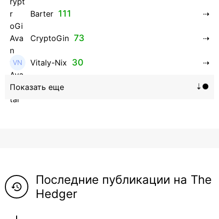
111
Barter
73
CryptoGin
30
Vitaly-Nix
16
Hanna_Zolo4evskaya
12
roman369th
8
ViaBTC_group
5
Anna
Последние публикации на The
5
Neftegrad
history
Hedger
4
Qitosha