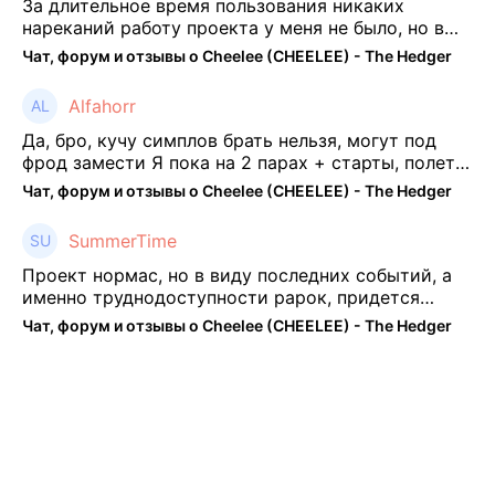
За длительное время пользования никаких
нареканий работу проекта у меня не было, но в
последнее несколько месяцев как то его
Чат, форум и отзывы о Cheelee (CHEELEE) - The Hedger
подзабросил (было много изменений, решил отси
...
Alfahorr
Да, бро, кучу симплов брать нельзя, могут под
фрод замести Я пока на 2 парах + старты, полет
нормальный🤓👌🏻
Чат, форум и отзывы о Cheelee (CHEELEE) - The Hedger
SummerTime
Проект нормас, но в виду последних событий, а
именно труднодоступности рарок, придется
теперь переходить на симплы. Но на рарках и
Чат, форум и отзывы о Cheelee (CHEELEE) - The Hedger
униках как не крути было выгоднее. Или ...