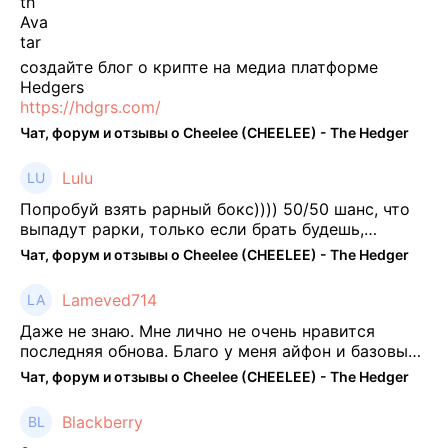
создайте блог о крипте на медиа платформе
Hedgers
https://hdgrs.com/
Чат, форум и отзывы о Cheelee (CHEELEE) - The Hedger
Lulu
Попробуй взять рарный бокс)))) 50/50 шанс, что
выпадут рарки, только если брать будешь,
отпиши потом что да как))
Чат, форум и отзывы о Cheelee (CHEELEE) - The Hedger
Lameved714
Даже не знаю. Мне лично не очень нравится
последняя обнова. Благо у меня айфон и базовые
механики платформы остались не тронуты. То
Чат, форум и отзывы о Cheelee (CHEELEE) - The Hedger
есть нет автоматической прокачки как у ...
Blackberry