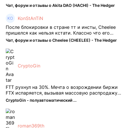
Чат, форум и отзывы о Akita DAO (HACHI) - The Hedger
KonStAnTiN
После блокировки в стране тт и инсты, Cheelee
пришелся как нельзя кстати. Классно что его
можно юзать без так уже всем надоевшего vpn.
Чат, форум и отзывы о Cheelee (CHEELEE) - The Hedger
Сейчас просто чилю и наслаждаюсь др ...
CryptoGin
FTT рухнул на 30%. Мечта о возрождении биржи
FTX испаряется, вызывая массовую распродажу
ее собственного токена FTT. По словам Кайко , 5
CryptoGin - полуавтоматический ...
февраля FTT, ныне бесполезная ...
roman369th