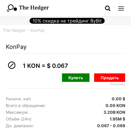
10% скидка на трейдинг ByBit
The Hedger
KonPay
KonPay
1 KON =
$ 0.067
Купить
Продать
Реклама
Рыночн. кап:
0.00 $
Всего в обращении:
0.00 KON
Максимум:
3.20B KON
Объём (24ч):
1.95M $
Дн. диапазон:
0.067 - 0.069