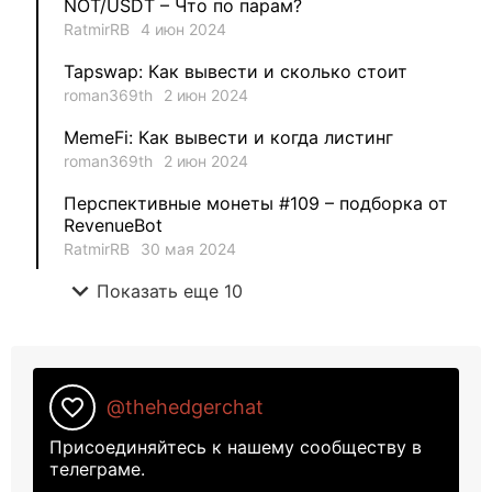
NOT/USDT – Что по парам?
RatmirRB
4 июн 2024
1
METAMINECRAFT
Tapswap: Как вывести и сколько стоит
1
Kate_AAX
roman369th
2 июн 2024
MemeFi: Как вывести и когда листинг
roman369th
2 июн 2024
Перспективные монеты #109 – подборка от
RevenueBot
RatmirRB
30 мая 2024
expand_more
Показать еще 10
favorite_border
@thehedgerchat
Присоединяйтесь к нашему сообществу в
телеграме.