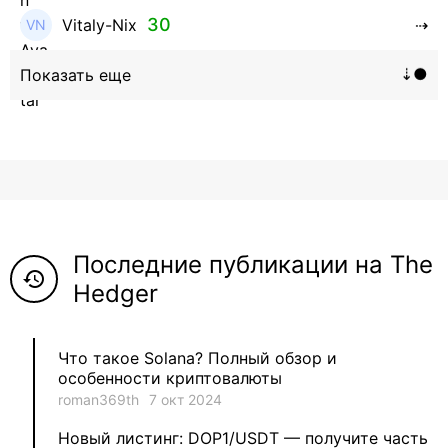
30
Vitaly-Nix
16
Hanna_Zolo4evskaya
12
roman369th
8
ViaBTC_group
5
Anna
Последние публикации на The
5
Neftegrad
history
Hedger
4
Qitosha
Что такое Solana? Полный обзор и
3
Evgeniy
особенности криптовалюты
roman369th
7 окт 2024
3
Garantex
Новый листинг: DOP1/USDT — получите часть