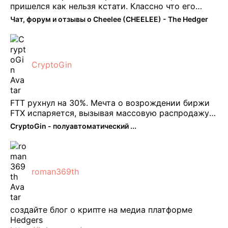
пришелся как нельзя кстати. Классно что его
можно юзать без так уже всем надоевшего vpn.
Чат, форум и отзывы о Cheelee (CHEELEE) - The Hedger
Сейчас просто чилю и наслаждаюсь др ...
CryptoGin
FTT рухнул на 30%. Мечта о возрождении биржи
FTX испаряется, вызывая массовую распродажу
ее собственного токена FTT. По словам Кайко , 5
CryptoGin - полуавтоматический ...
февраля FTT, ныне бесполезная ...
roman369th
создайте блог о крипте на медиа платформе
Hedgers