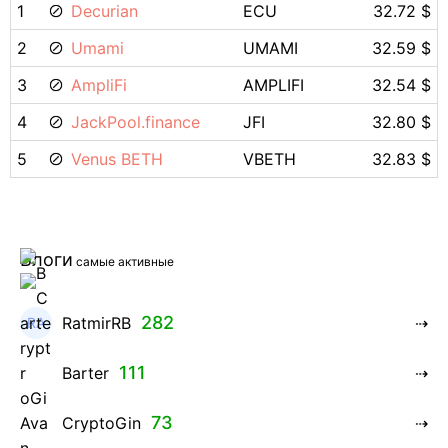
1
Decurian
ECU
32.72 $
2
Umami
UMAMI
32.59 $
3
AmpliFi
AMPLIFI
32.54 $
4
JackPool.finance
JFI
32.80 $
5
Venus BETH
VBETH
32.83 $
Блоги
самые активные
282
RatmirRB
111
Barter
73
CryptoGin