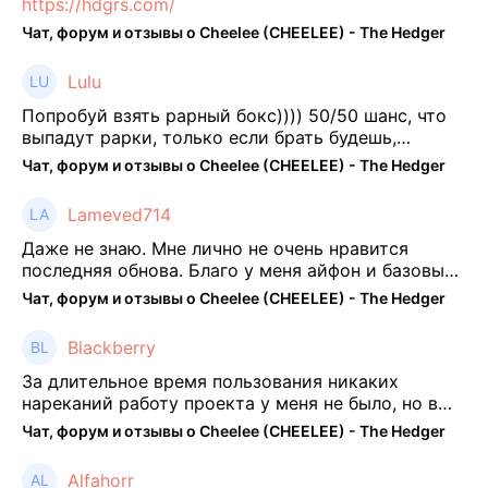
https://hdgrs.com/
Чат, форум и отзывы о Cheelee (CHEELEE) - The Hedger
Lulu
Попробуй взять рарный бокс)))) 50/50 шанс, что
выпадут рарки, только если брать будешь,
отпиши потом что да как))
Чат, форум и отзывы о Cheelee (CHEELEE) - The Hedger
Lameved714
Даже не знаю. Мне лично не очень нравится
последняя обнова. Благо у меня айфон и базовые
механики платформы остались не тронуты. То
Чат, форум и отзывы о Cheelee (CHEELEE) - The Hedger
есть нет автоматической прокачки как у ...
Blackberry
За длительное время пользования никаких
нареканий работу проекта у меня не было, но в
последнее несколько месяцев как то его
Чат, форум и отзывы о Cheelee (CHEELEE) - The Hedger
подзабросил (было много изменений, решил отси
...
Alfahorr