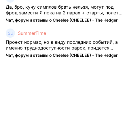
Да, бро, кучу симплов брать нельзя, могут под
фрод замести Я пока на 2 парах + старты, полет
нормальный🤓👌🏻
Чат, форум и отзывы о Cheelee (CHEELEE) - The Hedger
SummerTime
Проект нормас, но в виду последних событий, а
именно труднодоступности рарок, придется
теперь переходить на симплы. Но на рарках и
Чат, форум и отзывы о Cheelee (CHEELEE) - The Hedger
униках как не крути было выгоднее. Или ...