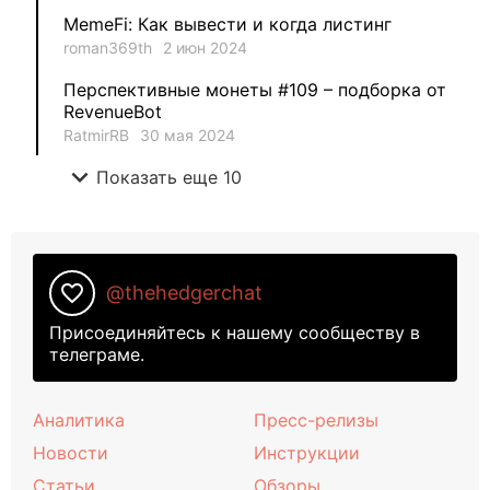
MemeFi: Как вывести и когда листинг
roman369th
2 июн 2024
Перспективные монеты #109 – подборка от
RevenueBot
RatmirRB
30 мая 2024
expand_more
Показать еще 10
favorite_border
@thehedgerchat
Присоединяйтесь к нашему сообществу в
телеграме.
Аналитика
Пресс-релизы
Новости
Инструкции
Статьи
Обзоры