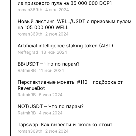
из призового пула на 85 000 000 DOP1
2
aleksandr-es
roman369th
4 июл 2024
Новый листинг: WELL/USDT с призовым пулом
1
Jevick
на 105 000 000 WELL
roman369th
2 июл 2024
1
VLADYSLAV
Artificial intelligence staking token (AIST)
Neftegrad
13 июн 2024
1
MysticalEnergyNFT
BB/USDT – Что по парам?
1
DecimalChain
RatmirRB
11 июн 2024
Перспективные монеты #110 – подборка от
1
Ksenia
RevenueBot
RatmirRB
6 июн 2024
1
metafreedom_nft
NOT/USDT – Что по парам?
RatmirRB
4 июн 2024
1
METAMINECRAFT
Tapswap: Как вывести и сколько стоит
1
Kate_AAX
roman369th
2 июн 2024