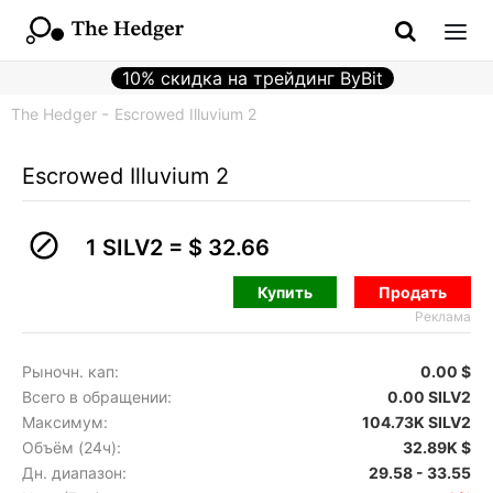
10% скидка на трейдинг ByBit
The Hedger
Escrowed Illuvium 2
Escrowed Illuvium 2
1 SILV2 =
$ 32.66
Купить
Продать
Реклама
Рыночн. кап:
0.00 $
Всего в обращении:
0.00 SILV2
Максимум:
104.73K SILV2
Объём (24ч):
32.89K $
Дн. диапазон:
29.58 - 33.55