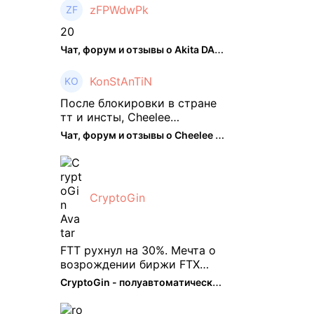
zFPWdwPk
20
Чат, форум и отзывы о Akita DAO (HACHI) - The Hedger
KonStAnTiN
После блокировки в стране
тт и инсты, Cheelee
пришелся как нельзя кстати.
Чат, форум и отзывы о Cheelee (CHEELEE) - The Hedger
Классно что его можно
юзать без так уже всем
надоевшего vpn. Сейчас
просто чилю и наслаждаюсь
CryptoGin
др ...
FTT рухнул на 30%. Мечта о
возрождении биржи FTX
испаряется, вызывая
CryptoGin - полуавтоматический ...
массовую распродажу ее
собственного токена FTT. По