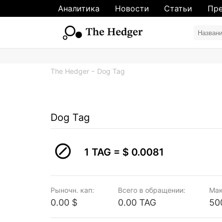
Аналитика
Новости
Статьи
Пре
The Hedger
Dog Tag
Dog Tag
1 TAG =
$ 0.0081
Рыночн. кап:
Всего в обращении:
Мак
0.00 $
0.00 TAG
50