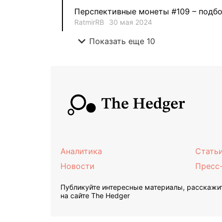
Перспективные монеты #109 – подбо
RatmirRB
30 мая 2024
expand_more
Показать еще 10
Аналитика
Стать
Новости
Пресс
Публикуйте интересные материалы, расскажит
на сайте The Hedger