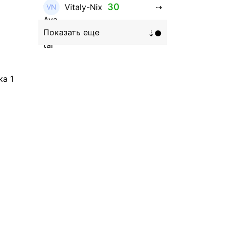
30
Vitaly-Nix
16
Hanna_Zolo4evskaya
12
roman369th
ка 1
8
ViaBTC_group
5
Anna
5
Neftegrad
4
Qitosha
3
Evgeniy
3
Garantex