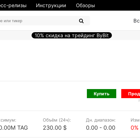
сс-релизы
Инструкции
Обзоры
Вс
10% скидка на трейдинг ByBit
Купить
Прод
симум:
Объём (24ч):
Дн. диапазон:
Изм.
0.00M TAG
230.00 $
0.00 - 0.00
0%