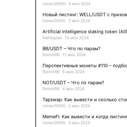
roman369th
4 июл 2024
Новый листинг: WELL/USDT с призов
roman369th
2 июл 2024
Artificial intelligence staking token (AI
Neftegrad
13 июн 2024
BB/USDT – Что по парам?
RatmirRB
11 июн 2024
Перспективные монеты #110 – подбо
RatmirRB
6 июн 2024
NOT/USDT – Что по парам?
RatmirRB
4 июн 2024
Tapswap: Как вывести и сколько сто
roman369th
2 июн 2024
MemeFi: Как вывести и когда листин
roman369th
2 июн 2024