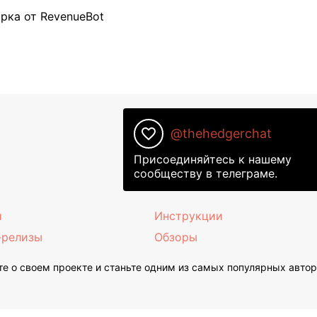
рка от RevenueBot
favorite_border
@thehedgerchat
Присоединяйтесь к нашему
сообществу в телеграме.
и
Инструкции
-релизы
Обзоры
е о своем проекте и станьте одним из самых популярных авто