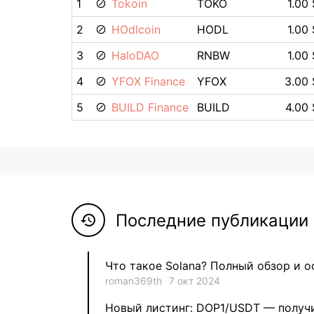
1
Tokoin
TOKO
1.00 
2
HOdlcoin
HODL
1.00 
3
HaloDAO
RNBW
1.00 
4
YFOX Finance
YFOX
3.00 
5
BUILD Finance
BUILD
4.00 
Последние публикации 
history
Что такое Solana? Полный обзор и 
roman369th
7 окт 2024
Новый листинг: DOP1/USDT — получи