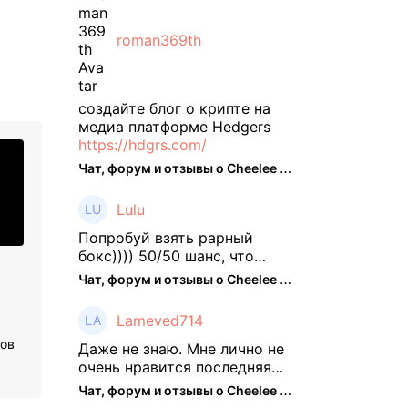
словам Кайко , 5 февраля
FTT, ныне бесполезная ...
roman369th
создайте блог о крипте на
медиа платформе Hedgers
https://hdgrs.com/
Чат, форум и отзывы о Cheelee (CHEELEE) - The Hedger
Lulu
Попробуй взять рарный
бокс)))) 50/50 шанс, что
выпадут рарки, только если
Чат, форум и отзывы о Cheelee (CHEELEE) - The Hedger
брать будешь, отпиши потом
что да как))
Lameved714
ров
Даже не знаю. Мне лично не
очень нравится последняя
обнова. Благо у меня айфон
Чат, форум и отзывы о Cheelee (CHEELEE) - The Hedger
и базовые механики