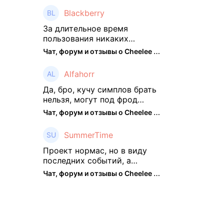
платформы остались не
Blackberry
тронуты. То есть нет
автоматической прокачки
За длительное время
как у ...
пользования никаких
нареканий работу проекта у
Чат, форум и отзывы о Cheelee (CHEELEE) - The Hedger
меня не было, но в
последнее несколько
Alfahorr
месяцев как то его
подзабросил (было много
Да, бро, кучу симплов брать
изменений, решил отси ...
нельзя, могут под фрод
замести Я пока на 2 парах +
Чат, форум и отзывы о Cheelee (CHEELEE) - The Hedger
старты, полет нормальный🤓
👌🏻
SummerTime
Проект нормас, но в виду
последних событий, а
именно труднодоступности
Чат, форум и отзывы о Cheelee (CHEELEE) - The Hedger
рарок, придется теперь
переходить на симплы. Но
на рарках и униках как не
крути было выгоднее. Или ...