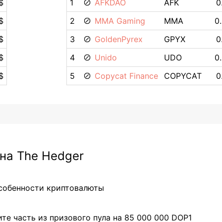
$
1
AFKDAO
AFK
0
$
2
MMA Gaming
MMA
0
$
3
GoldenPyrex
GPYX
0
$
4
Unido
UDO
0
$
5
Copycat Finance
COPYCAT
0
на The Hedger
особенности криптовалюты
те часть из призового пула на 85 000 000 DOP1