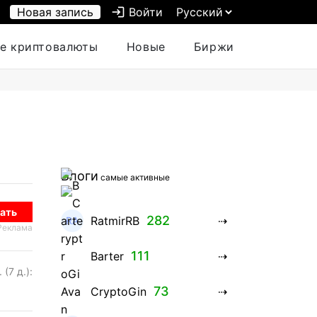
Новая запись
login
Войти
е криптовалюты
Новые
Биржи
Блоги
самые активные
ать
282
RatmirRB
Реклама
111
Barter
 (7 д.):
73
CryptoGin