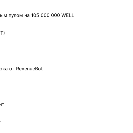
ым пулом на 105 000 000 WELL
ST)
рка от RevenueBot
ит
г