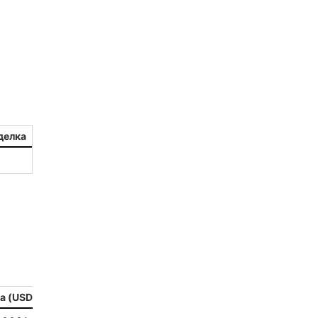
2
aleksandr-es
1
Jevick
1
VLADYSLAV
1
MysticalEnergyNFT
делка
1
DecimalChain
1
Ksenia
1
metafreedom_nft
1
METAMINECRAFT
1
Kate_AAX
а (USD)