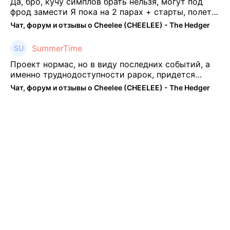
Да, бро, кучу симплов брать нельзя, могут под
фрод замести Я пока на 2 парах + старты, полет
нормальный🤓👌🏻
Чат, форум и отзывы о Cheelee (CHEELEE) - The Hedger
SummerTime
Проект нормас, но в виду последних событий, а
именно труднодоступности рарок, придется
теперь переходить на симплы. Но на рарках и
Чат, форум и отзывы о Cheelee (CHEELEE) - The Hedger
униках как не крути было выгоднее. Или ...