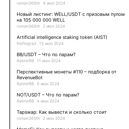
2
aleksandr-es
roman369th
4 июл 2024
Новый листинг: WELL/USDT с призовым пулом
1
Jevick
на 105 000 000 WELL
roman369th
2 июл 2024
1
VLADYSLAV
Artificial intelligence staking token (AIST)
Neftegrad
13 июн 2024
1
MysticalEnergyNFT
BB/USDT – Что по парам?
1
DecimalChain
RatmirRB
11 июн 2024
Перспективные монеты #110 – подборка от
1
Ksenia
RevenueBot
RatmirRB
6 июн 2024
1
metafreedom_nft
NOT/USDT – Что по парам?
RatmirRB
4 июн 2024
1
METAMINECRAFT
Tapswap: Как вывести и сколько стоит
1
Kate_AAX
roman369th
2 июн 2024