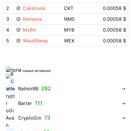
2
Caketools
CKT
0.00058 $
3
Nemesis
NMS
0.00058 $
4
MyBit
MYB
0.00058 $
5
WaultSwap
WEX
0.00058 $
Блоги
самые активные
282
RatmirRB
111
Barter
73
CryptoGin