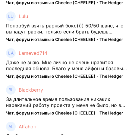
Чат, форум и отзывы о Cheelee (CHEELEE) - The Hedger
Lulu
Попробуй взять рарный бокс)))) 50/50 шанс, что
выпадут рарки, только если брать будешь,
отпиши потом что да как))
Чат, форум и отзывы о Cheelee (CHEELEE) - The Hedger
Lameved714
Даже не знаю. Мне лично не очень нравится
последняя обнова. Благо у меня айфон и базовые
механики платформы остались не тронуты. То
Чат, форум и отзывы о Cheelee (CHEELEE) - The Hedger
есть нет автоматической прокачки как у ...
Blackberry
За длительное время пользования никаких
нареканий работу проекта у меня не было, но в
последнее несколько месяцев как то его
Чат, форум и отзывы о Cheelee (CHEELEE) - The Hedger
подзабросил (было много изменений, решил отси
...
Alfahorr