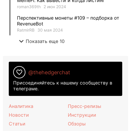
MemeFi: Как вывести и когда листинг
roman369th
2 июн 2024
Перспективные монеты #109 – подборка от
RevenueBot
RatmirRB
30 мая 2024
expand_more
Показать еще 10
favorite_border
@thehedgerchat
Присоединяйтесь к нашему сообществу в
телеграме.
Аналитика
Пресс-релизы
Новости
Инструкции
Статьи
Обзоры