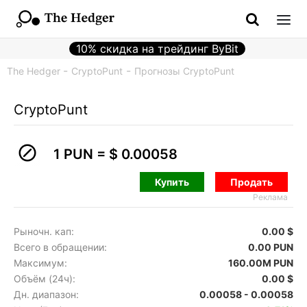
10% скидка на трейдинг ByBit
The Hedger
CryptoPunt
Прогнозы CryptoPunt
CryptoPunt
1 PUN =
$ 0.00058
Купить
Продать
Реклама
Рыночн. кап:
0.00 $
Всего в обращении:
0.00 PUN
Максимум:
160.00M PUN
Объём (24ч):
0.00 $
Дн. диапазон:
0.00058 - 0.00058