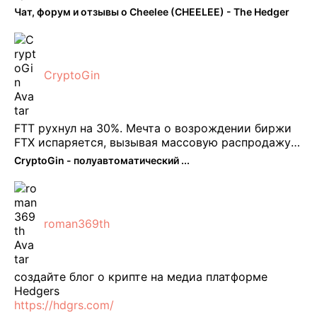
можно юзать без так уже всем надоевшего vpn.
Чат, форум и отзывы о Cheelee (CHEELEE) - The Hedger
Сейчас просто чилю и наслаждаюсь др ...
CryptoGin
FTT рухнул на 30%. Мечта о возрождении биржи
FTX испаряется, вызывая массовую распродажу
ее собственного токена FTT. По словам Кайко , 5
CryptoGin - полуавтоматический ...
февраля FTT, ныне бесполезная ...
roman369th
создайте блог о крипте на медиа платформе
Hedgers
https://hdgrs.com/