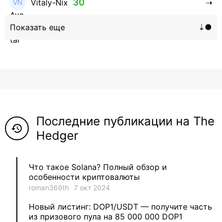
30
Vitaly-Nix
16
Hanna_Zolo4evskaya
12
roman369th
8
ViaBTC_group
5
Anna
Последние публикации на The
5
Neftegrad
history
Hedger
4
Qitosha
Что такое Solana? Полный обзор и
3
Evgeniy
особенности криптовалюты
roman369th
7 окт 2024
3
Garantex
Новый листинг: DOP1/USDT — получите часть
из призового пула на 85 000 000 DOP1