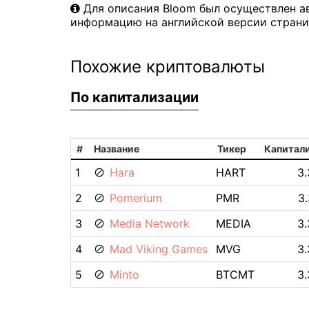
Для описания Bloom был осуществлен а
информацию на английской версии страни
Похожие криптовалюты
По капитализации
#
Название
Тикер
Капитал
1
Hara
HART
3
2
Pomerium
PMR
3
3
Media Network
MEDIA
3
4
Mad Viking Games
MVG
3
5
Minto
BTCMT
3