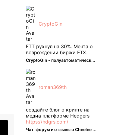
Классно что его можно
юзать без так уже всем
надоевшего vpn. Сейчас
просто чилю и наслаждаюсь
CryptoGin
др ...
FTT рухнул на 30%. Мечта о
возрождении биржи FTX
испаряется, вызывая
CryptoGin - полуавтоматический ...
массовую распродажу ее
собственного токена FTT. По
словам Кайко , 5 февраля
FTT, ныне бесполезная ...
roman369th
создайте блог о крипте на
медиа платформе Hedgers
https://hdgrs.com/
Чат, форум и отзывы о Cheelee (CHEELEE) - The Hedger