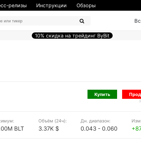
сс-релизы
Инструкции
Обзоры
Вс
10% скидка на трейдинг ByBit
Купить
Прод
симум:
Объём (24ч):
Дн. диапазон:
Изм.
.00M BLT
3.37K $
0.043 - 0.060
+8