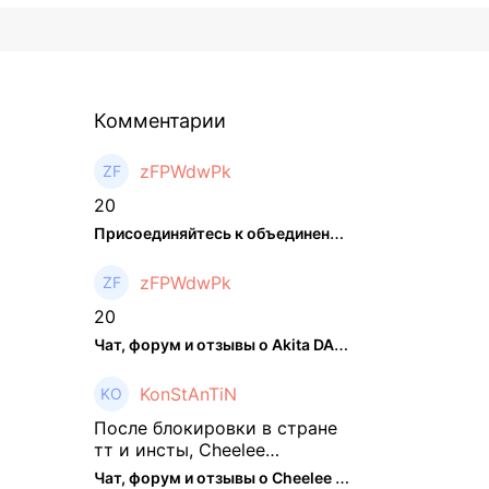
Комментарии
zFPWdwPk
20
Присоединяйтесь к объединенном ...
zFPWdwPk
20
Чат, форум и отзывы о Akita DAO (HACHI) - The Hedger
KonStAnTiN
После блокировки в стране
тт и инсты, Cheelee
пришелся как нельзя кстати.
Чат, форум и отзывы о Cheelee (CHEELEE) - The Hedger