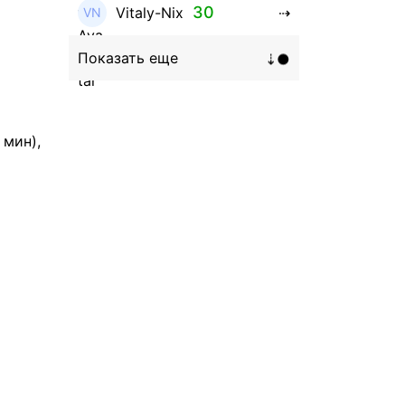
30
Vitaly-Nix
16
Hanna_Zolo4evskaya
12
roman369th
 мин),
8
ViaBTC_group
5
Anna
5
Neftegrad
4
Qitosha
3
Evgeniy
3
Garantex