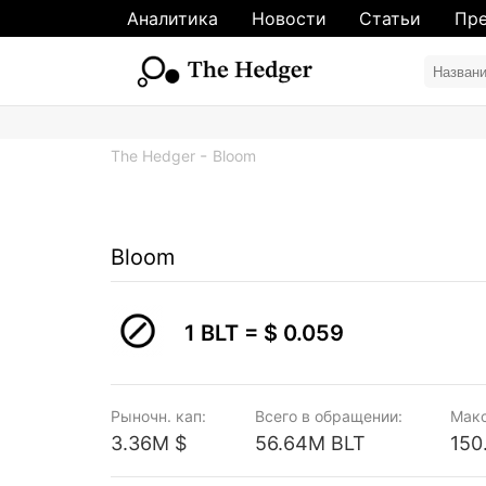
Аналитика
Новости
Статьи
Пре
The Hedger
Bloom
Bloom
1 BLT =
$ 0.059
Рыночн. кап:
Всего в обращении:
Мак
3.36M $
56.64M BLT
150