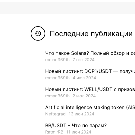
Последние публикации 
history
Что такое Solana? Полный обзор и 
roman369th
7 окт 2024
Новый листинг: DOP1/USDT — получи
roman369th
4 июл 2024
Новый листинг: WELL/USDT с призов
roman369th
2 июл 2024
Artificial intelligence staking token (AI
Neftegrad
13 июн 2024
BB/USDT – Что по парам?
RatmirRB
11 июн 2024