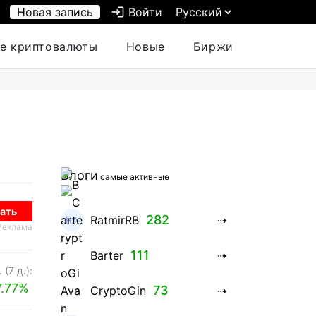
Новая запись
login
Войти
е криптовалюты
Новые
Биржи
Блоги
самые активные
ать
282
RatmirRB
Реклама
111
Barter
 (7 д.):
7.77%
73
CryptoGin