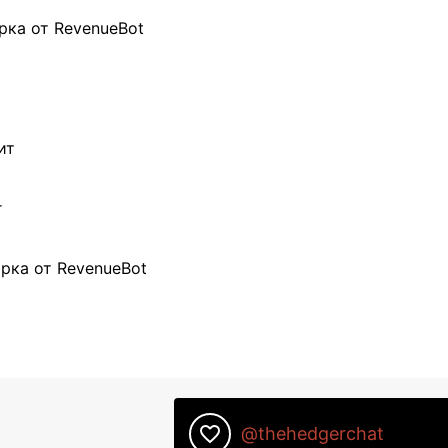
рка от RevenueBot
ит
г
рка от RevenueBot
favorite_border
@thehedgerchat