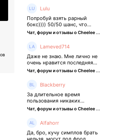
Lulu
Попробуй взять рарный
бокс)))) 50/50 шанс, что
выпадут рарки, только если
Чат, форум и отзывы о Cheelee (CHEELEE) - The Hedger
брать будешь, отпиши потом
что да как))
Lameved714
ров
Даже не знаю. Мне лично не
очень нравится последняя
обнова. Благо у меня айфон
Чат, форум и отзывы о Cheelee (CHEELEE) - The Hedger
и базовые механики
платформы остались не
Blackberry
тронуты. То есть нет
автоматической прокачки
За длительное время
как у ...
пользования никаких
нареканий работу проекта у
Чат, форум и отзывы о Cheelee (CHEELEE) - The Hedger
меня не было, но в
последнее несколько
Alfahorr
месяцев как то его
подзабросил (было много
Да, бро, кучу симплов брать
изменений, решил отси ...
нельзя, могут под фрод