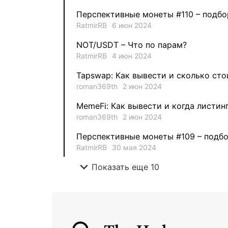
Перспективные монеты #110 – подбо
RatmirRB
6 июн 2024
NOT/USDT – Что по парам?
RatmirRB
4 июн 2024
Tapswap: Как вывести и сколько сто
roman369th
2 июн 2024
MemeFi: Как вывести и когда листин
roman369th
2 июн 2024
Перспективные монеты #109 – подбо
RatmirRB
30 мая 2024
expand_more
Показать еще 10