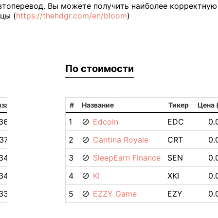
втоперевод. Вы можете получить наиболее корректную
цы (
https://thehdgr.com/en/bloom
)
По стоимости
изация
#
Название
Тикер
Цена 
.36M $
1
Edcoin
EDC
0.
.37M $
2
Cantina Royale
CRT
0.
.34M $
3
SleepEarn Finance
SEN
0.
.34M $
4
KI
XKI
0.
.33M $
5
EZZY Game
EZY
0.