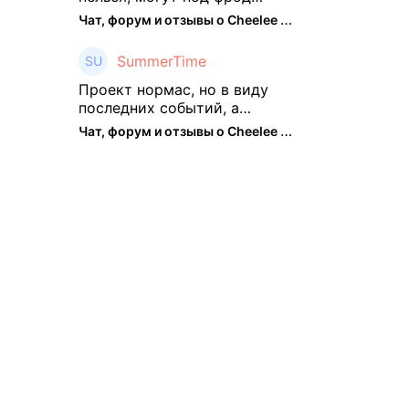
замести Я пока на 2 парах +
Чат, форум и отзывы о Cheelee (CHEELEE) - The Hedger
старты, полет нормальный🤓
👌🏻
SummerTime
Проект нормас, но в виду
последних событий, а
именно труднодоступности
Чат, форум и отзывы о Cheelee (CHEELEE) - The Hedger
рарок, придется теперь
переходить на симплы. Но
на рарках и униках как не
крути было выгоднее. Или ...