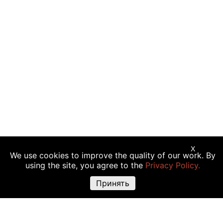
X
We use cookies to improve the quality of our work. By
Предупреждение о рисках:
Торговые операции с криптовалютой,
using the site, you agree to the
Privacy Policy.
акциями и другими финансовыми инструментами подходят не всем
инвесторам, так как сопряжены с риском полной или частичной
Принять
утраты вложений. Крайне высокая волатильность стоимости
криптовалюты объясняется прямой зависимостью ее цены от
множества факторов: изменения законодательства, финансовые
события, политическая конъюнктура и т.д. Использование различных
торговых инструментов, например маржинальной торговли, также
повышают риск утраты средств.