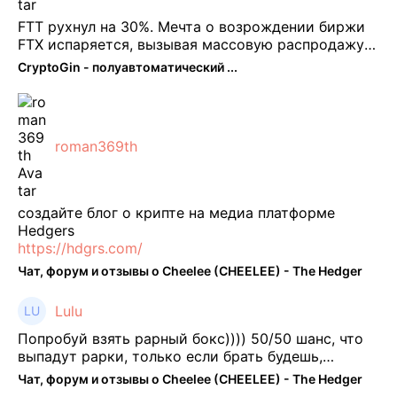
FTT рухнул на 30%. Мечта о возрождении биржи
FTX испаряется, вызывая массовую распродажу
ее собственного токена FTT. По словам Кайко , 5
CryptoGin - полуавтоматический ...
февраля FTT, ныне бесполезная ...
roman369th
создайте блог о крипте на медиа платформе
Hedgers
https://hdgrs.com/
Чат, форум и отзывы о Cheelee (CHEELEE) - The Hedger
Lulu
Попробуй взять рарный бокс)))) 50/50 шанс, что
выпадут рарки, только если брать будешь,
отпиши потом что да как))
Чат, форум и отзывы о Cheelee (CHEELEE) - The Hedger