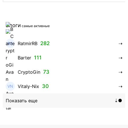
Блоги
самые активные
282
RatmirRB
111
Barter
73
CryptoGin
30
Vitaly-Nix
16
Hanna_Zolo4evskaya
12
roman369th