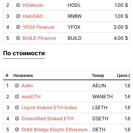
2
HOdlcoin
HODL
1.00 $
3
HaloDAO
RNBW
1.00 $
4
YFOX Finance
YFOX
3.00 $
5
BUILD Finance
BUILD
4.00 $
По стоимости
#
Название
Тикер
Цена (
1
Aelin
AELIN
1.6
2
wanETH
WANETH
1.6
3
Liquid Staked ETH Index
LSETH
1.6
4
Diversified Staked ETH
DSETH
1.6
5
Orbit Bridge Klaytn Ethereum
OETH
1.6