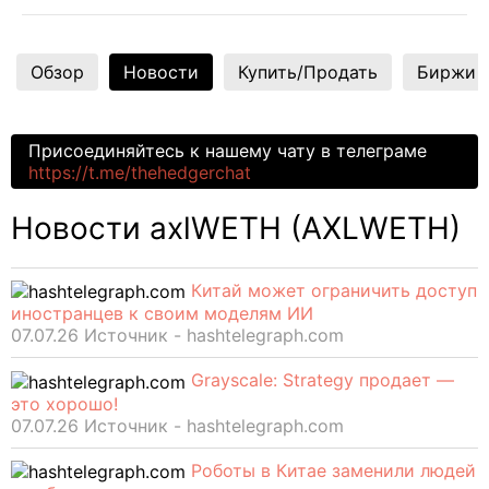
Обзор
Новости
Купить/Продать
Биржи
Присоединяйтесь к нашему чату в телеграме
https://t.me/thehedgerchat
Новости axlWETH (AXLWETH)
Китай может ограничить доступ
иностранцев к своим моделям ИИ
07.07.26 Источник - hashtelegraph.com
Grayscale: Strategy продает —
это хорошо!
07.07.26 Источник - hashtelegraph.com
Роботы в Китае заменили людей