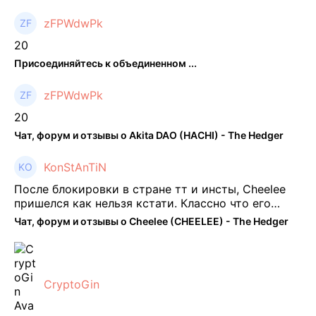
zFPWdwPk
20
Присоединяйтесь к объединенном ...
zFPWdwPk
20
Чат, форум и отзывы о Akita DAO (HACHI) - The Hedger
KonStAnTiN
После блокировки в стране тт и инсты, Cheelee
пришелся как нельзя кстати. Классно что его
можно юзать без так уже всем надоевшего vpn.
Чат, форум и отзывы о Cheelee (CHEELEE) - The Hedger
Сейчас просто чилю и наслаждаюсь др ...
CryptoGin