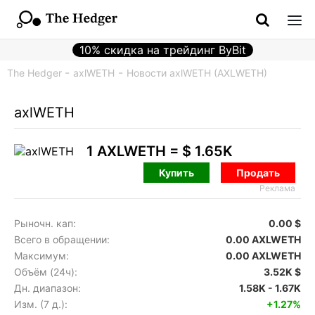
10% скидка на трейдинг ByBit
The Hedger
axlWETH
Новости axlWETH (AXLWETH)
axlWETH
1 AXLWETH =
$ 1.65K
Купить
Продать
Реклама
Рыночн. кап:
0.00 $
Всего в обращении:
0.00 AXLWETH
Максимум:
0.00 AXLWETH
Объём (24ч):
3.52K $
Дн. диапазон:
1.58K - 1.67K
Изм. (7 д.):
+1.27%