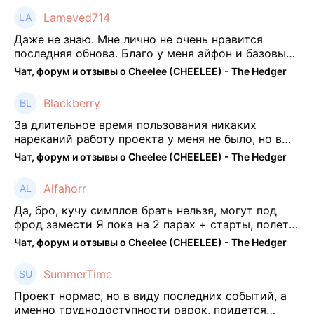
Lameved714
Даже не знаю. Мне лично не очень нравится
последняя обнова. Благо у меня айфон и базовые
механики платформы остались не тронуты. То
Чат, форум и отзывы о Cheelee (CHEELEE) - The Hedger
есть нет автоматической прокачки как у ...
Blackberry
За длительное время пользования никаких
нареканий работу проекта у меня не было, но в
последнее несколько месяцев как то его
Чат, форум и отзывы о Cheelee (CHEELEE) - The Hedger
подзабросил (было много изменений, решил отси
...
Alfahorr
Да, бро, кучу симплов брать нельзя, могут под
фрод замести Я пока на 2 парах + старты, полет
нормальный🤓👌🏻
Чат, форум и отзывы о Cheelee (CHEELEE) - The Hedger
SummerTime
Проект нормас, но в виду последних событий, а
именно труднодоступности рарок, придется