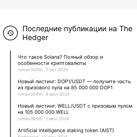
8
ViaBTC_group
5
Anna
Последние публикации на The
5
Neftegrad
history
Hedger
4
Qitosha
Что такое Solana? Полный обзор и
3
Evgeniy
особенности криптовалюты
roman369th
7 окт 2024
3
Garantex
Новый листинг: DOP1/USDT — получите часть
из призового пула на 85 000 000 DOP1
2
aleksandr-es
roman369th
4 июл 2024
Новый листинг: WELL/USDT с призовым пулом
1
Jevick
на 105 000 000 WELL
roman369th
2 июл 2024
1
VLADYSLAV
Artificial intelligence staking token (AIST)
Neftegrad
13 июн 2024