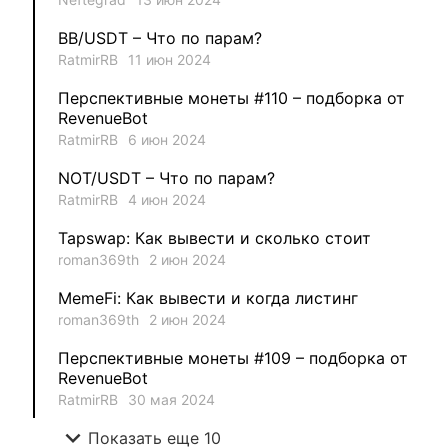
1
MysticalEnergyNFT
BB/USDT – Что по парам?
1
DecimalChain
RatmirRB
11 июн 2024
Перспективные монеты #110 – подборка от
1
Ksenia
RevenueBot
RatmirRB
6 июн 2024
1
metafreedom_nft
NOT/USDT – Что по парам?
RatmirRB
4 июн 2024
1
METAMINECRAFT
Tapswap: Как вывести и сколько стоит
1
Kate_AAX
roman369th
2 июн 2024
MemeFi: Как вывести и когда листинг
roman369th
2 июн 2024
Перспективные монеты #109 – подборка от
RevenueBot
RatmirRB
30 мая 2024
expand_more
Показать еще 10