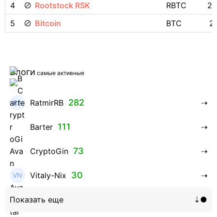
4
Rootstock RSK
RBTC
23
5
Bitcoin
BTC
2
Блоги
самые активные
282
RatmirRB
111
Barter
73
CryptoGin
30
Vitaly-Nix
16
Hanna_Zolo4evskaya