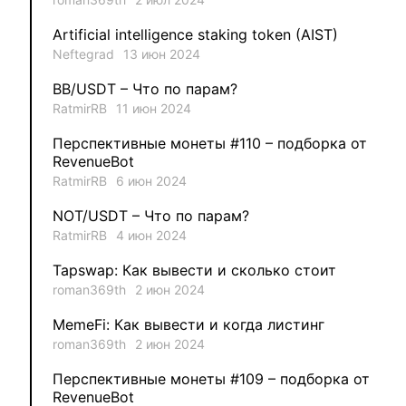
1
VLADYSLAV
Artificial intelligence staking token (AIST)
Neftegrad
13 июн 2024
1
MysticalEnergyNFT
BB/USDT – Что по парам?
1
DecimalChain
RatmirRB
11 июн 2024
Перспективные монеты #110 – подборка от
1
Ksenia
RevenueBot
RatmirRB
6 июн 2024
1
metafreedom_nft
NOT/USDT – Что по парам?
RatmirRB
4 июн 2024
1
METAMINECRAFT
Tapswap: Как вывести и сколько стоит
1
Kate_AAX
roman369th
2 июн 2024
MemeFi: Как вывести и когда листинг
roman369th
2 июн 2024
Перспективные монеты #109 – подборка от
RevenueBot