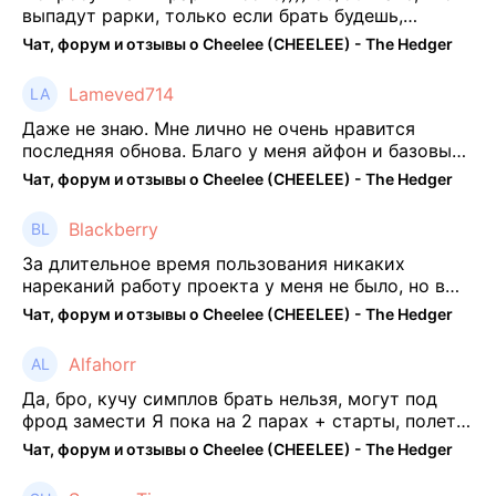
выпадут рарки, только если брать будешь,
отпиши потом что да как))
Чат, форум и отзывы о Cheelee (CHEELEE) - The Hedger
Lameved714
Даже не знаю. Мне лично не очень нравится
последняя обнова. Благо у меня айфон и базовые
механики платформы остались не тронуты. То
Чат, форум и отзывы о Cheelee (CHEELEE) - The Hedger
есть нет автоматической прокачки как у ...
Blackberry
За длительное время пользования никаких
нареканий работу проекта у меня не было, но в
последнее несколько месяцев как то его
Чат, форум и отзывы о Cheelee (CHEELEE) - The Hedger
подзабросил (было много изменений, решил отси
...
Alfahorr
Да, бро, кучу симплов брать нельзя, могут под
фрод замести Я пока на 2 парах + старты, полет
нормальный🤓👌🏻
Чат, форум и отзывы о Cheelee (CHEELEE) - The Hedger