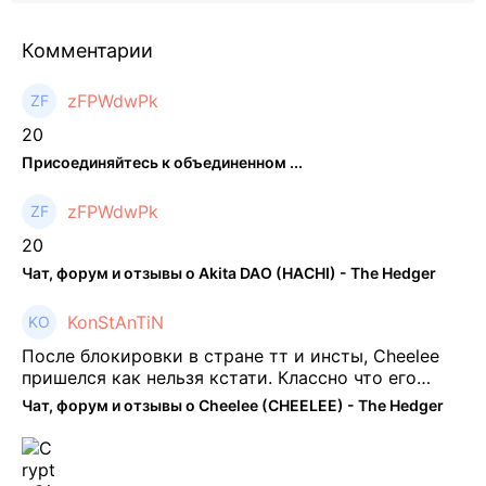
Комментарии
zFPWdwPk
20
Присоединяйтесь к объединенном ...
zFPWdwPk
20
Чат, форум и отзывы о Akita DAO (HACHI) - The Hedger
KonStAnTiN
После блокировки в стране тт и инсты, Cheelee
пришелся как нельзя кстати. Классно что его
можно юзать без так уже всем надоевшего vpn.
Чат, форум и отзывы о Cheelee (CHEELEE) - The Hedger
Сейчас просто чилю и наслаждаюсь др ...