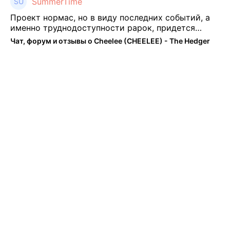
SummerTime
Проект нормас, но в виду последних событий, а
именно труднодоступности рарок, придется
теперь переходить на симплы. Но на рарках и
Чат, форум и отзывы о Cheelee (CHEELEE) - The Hedger
униках как не крути было выгоднее. Или ...