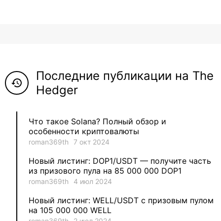
12
roman369th
8
ViaBTC_group
5
Anna
Последние публикации на The
5
Neftegrad
history
Hedger
4
Qitosha
Что такое Solana? Полный обзор и
3
Evgeniy
особенности криптовалюты
roman369th
7 окт 2024
3
Garantex
Новый листинг: DOP1/USDT — получите часть
из призового пула на 85 000 000 DOP1
2
aleksandr-es
roman369th
4 июл 2024
Новый листинг: WELL/USDT с призовым пулом
1
Jevick
на 105 000 000 WELL
roman369th
2 июл 2024