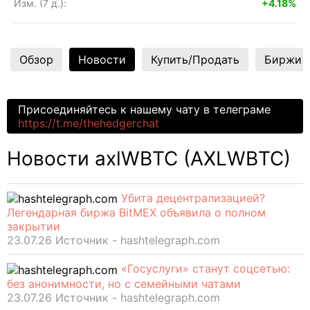
Изм. (7 д.):
+4.18%
Обзор
Новости
Купить/Продать
Биржи
Присоединяйтесь к нашему чату в телеграме
https://t.me/thehedgerchat
Новости axlWBTC (AXLWBTC)
Убита децентрализацией?
Легендарная биржа BitMEX объявила о полном
закрытии
23.07.26 Источник - hashtelegraph.com
«Госуслуги» станут соцсетью:
без анонимности, но с семейными чатами
23.07.26 Источник - hashtelegraph.com