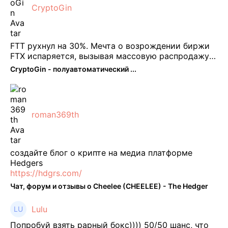
CryptoGin
FTT рухнул на 30%. Мечта о возрождении биржи
FTX испаряется, вызывая массовую распродажу
ее собственного токена FTT. По словам Кайко , 5
CryptoGin - полуавтоматический ...
февраля FTT, ныне бесполезная ...
roman369th
создайте блог о крипте на медиа платформе
Hedgers
https://hdgrs.com/
Чат, форум и отзывы о Cheelee (CHEELEE) - The Hedger
Lulu
Попробуй взять рарный бокс)))) 50/50 шанс, что