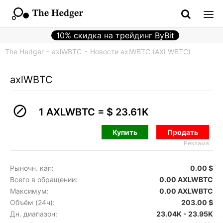
10% скидка на трейдинг ByBit
The Hedger
axlWBTC
Новости axlWBTC (AXLWBTC)
axlWBTC
1 AXLWBTC =
$ 23.61K
Купить
Продать
Реклама
Рыночн. кап:
0.00 $
Всего в обращении:
0.00 AXLWBTC
Максимум:
0.00 AXLWBTC
Объём (24ч):
203.00 $
Дн. диапазон:
23.04K - 23.95K