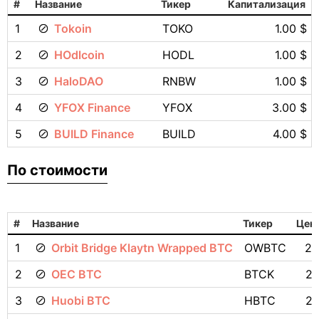
#
Название
Тикер
Капитализация
1
Tokoin
TOKO
1.00 $
2
HOdlcoin
HODL
1.00 $
3
HaloDAO
RNBW
1.00 $
4
YFOX Finance
YFOX
3.00 $
5
BUILD Finance
BUILD
4.00 $
По стоимости
#
Название
Тикер
Цена
1
Orbit Bridge Klaytn Wrapped BTC
OWBTC
23
2
OEC BTC
BTCK
23
3
Huobi BTC
HBTC
23