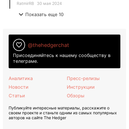
RatmirRB
30 мая 2024
expand_more
Показать еще 10
favorite_border
@thehedgerchat
Присоединяйтесь к нашему сообществу в
телеграме.
Аналитика
Пресс-релизы
Новости
Инструкции
Статьи
Обзоры
Публикуйте интересные материалы, расскажите о
своем проекте и станьте одним из самых популярных
авторов на сайте The Hedger