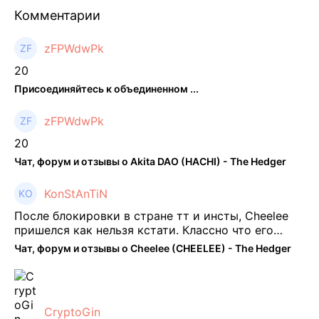
Комментарии
zFPWdwPk
20
Присоединяйтесь к объединенном ...
zFPWdwPk
20
Чат, форум и отзывы о Akita DAO (HACHI) - The Hedger
KonStAnTiN
После блокировки в стране тт и инсты, Cheelee
пришелся как нельзя кстати. Классно что его
можно юзать без так уже всем надоевшего vpn.
Чат, форум и отзывы о Cheelee (CHEELEE) - The Hedger
Сейчас просто чилю и наслаждаюсь др ...
CryptoGin