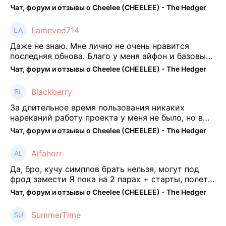
отпиши потом что да как))
Чат, форум и отзывы о Cheelee (CHEELEE) - The Hedger
Lameved714
Даже не знаю. Мне лично не очень нравится
последняя обнова. Благо у меня айфон и базовые
механики платформы остались не тронуты. То
Чат, форум и отзывы о Cheelee (CHEELEE) - The Hedger
есть нет автоматической прокачки как у ...
Blackberry
За длительное время пользования никаких
нареканий работу проекта у меня не было, но в
последнее несколько месяцев как то его
Чат, форум и отзывы о Cheelee (CHEELEE) - The Hedger
подзабросил (было много изменений, решил отси
...
Alfahorr
Да, бро, кучу симплов брать нельзя, могут под
фрод замести Я пока на 2 парах + старты, полет
нормальный🤓👌🏻
Чат, форум и отзывы о Cheelee (CHEELEE) - The Hedger
SummerTime