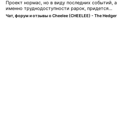
Проект нормас, но в виду последних событий, а
именно труднодоступности рарок, придется
теперь переходить на симплы. Но на рарках и
Чат, форум и отзывы о Cheelee (CHEELEE) - The Hedger
униках как не крути было выгоднее. Или ...