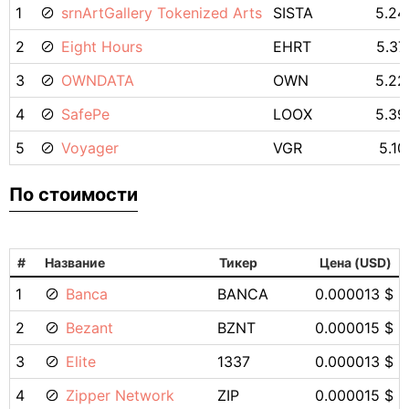
1
srnArtGallery Tokenized Arts
SISTA
5.24
2
Eight Hours
EHRT
5.37
3
OWNDATA
OWN
5.22
4
SafePe
LOOX
5.39
5
Voyager
VGR
5.10
По стоимости
#
Название
Тикер
Цена (USD)
1
Banca
BANCA
0.000013 $
2
Bezant
BZNT
0.000015 $
3
Elite
1337
0.000013 $
4
Zipper Network
ZIP
0.000015 $