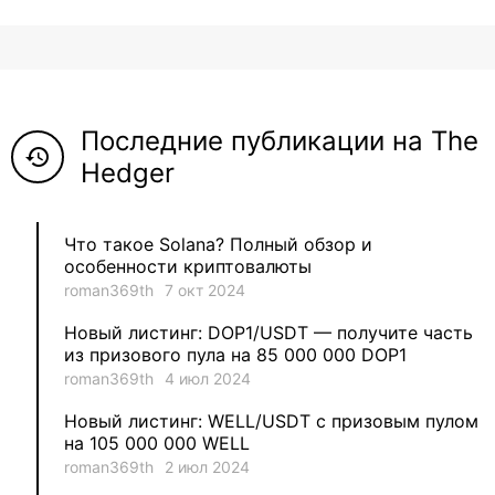
8
ViaBTC_group
5
Anna
Последние публикации на The
5
Neftegrad
history
Hedger
4
Qitosha
Что такое Solana? Полный обзор и
3
Evgeniy
особенности криптовалюты
roman369th
7 окт 2024
3
Garantex
Новый листинг: DOP1/USDT — получите часть
из призового пула на 85 000 000 DOP1
2
aleksandr-es
roman369th
4 июл 2024
Новый листинг: WELL/USDT с призовым пулом
1
Jevick
на 105 000 000 WELL
roman369th
2 июл 2024
1
VLADYSLAV