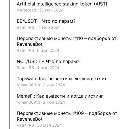
Artificial intelligence staking token (AIST)
Neftegrad
13 июн 2024
1
MysticalEnergyNFT
BB/USDT – Что по парам?
1
DecimalChain
RatmirRB
11 июн 2024
Перспективные монеты #110 – подборка от
1
Ksenia
RevenueBot
RatmirRB
6 июн 2024
1
metafreedom_nft
NOT/USDT – Что по парам?
RatmirRB
4 июн 2024
1
METAMINECRAFT
Tapswap: Как вывести и сколько стоит
1
Kate_AAX
roman369th
2 июн 2024
MemeFi: Как вывести и когда листинг
roman369th
2 июн 2024
Перспективные монеты #109 – подборка от
RevenueBot
RatmirRB
30 мая 2024