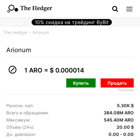
10% скидка на трейдинг ByBit
The Hedger
Arionum
Arionum
1 ARO =
$ 0.000014
Купить
Продать
Реклама
Рыночн. кап:
5.30K $
Всего в обращении:
384.08M ARO
Максимум:
545.40M ARO
Объём (24ч):
20.00 $
Дн. диапазон:
0.00 - 0.00