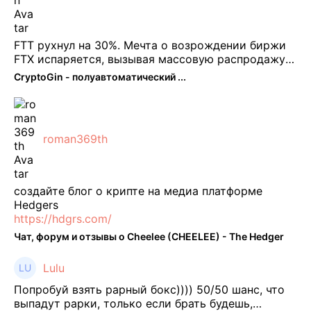
FTT рухнул на 30%. Мечта о возрождении биржи
FTX испаряется, вызывая массовую распродажу
ее собственного токена FTT. По словам Кайко , 5
CryptoGin - полуавтоматический ...
февраля FTT, ныне бесполезная ...
roman369th
создайте блог о крипте на медиа платформе
Hedgers
https://hdgrs.com/
Чат, форум и отзывы о Cheelee (CHEELEE) - The Hedger
Lulu
Попробуй взять рарный бокс)))) 50/50 шанс, что
выпадут рарки, только если брать будешь,