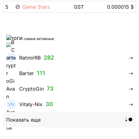
5
Game Stars
GST
0.000015 $
Блоги
самые активные
282
RatmirRB
111
Barter
73
CryptoGin
30
Vitaly-Nix
16
Hanna_Zolo4evskaya
12
roman369th