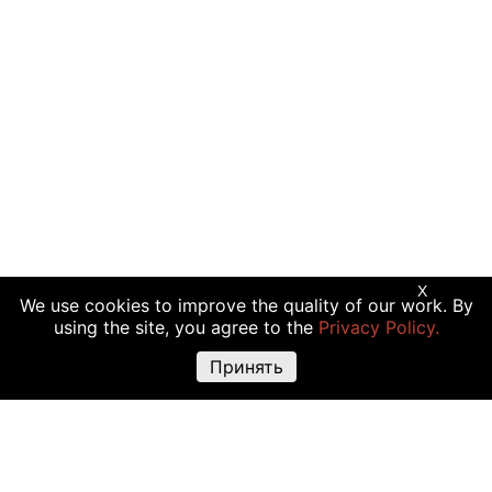
X
We use cookies to improve the quality of our work. By
using the site, you agree to the
Privacy Policy.
Принять
Предупреждение о рисках:
Торговые операции с криптовалютой,
акциями и другими финансовыми инструментами подходят не всем
инвесторам, так как сопряжены с риском полной или частичной
утраты вложений. Крайне высокая волатильность стоимости
криптовалюты объясняется прямой зависимостью ее цены от
множества факторов: изменения законодательства, финансовые