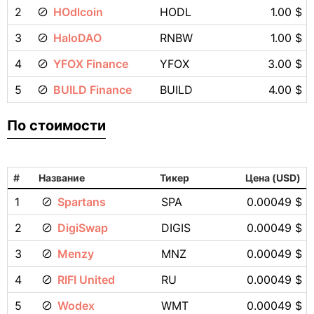
2
HOdlcoin
HODL
1.00 $
3
HaloDAO
RNBW
1.00 $
4
YFOX Finance
YFOX
3.00 $
5
BUILD Finance
BUILD
4.00 $
По стоимости
#
Название
Тикер
Цена (USD)
1
Spartans
SPA
0.00049 $
2
DigiSwap
DIGIS
0.00049 $
3
Menzy
MNZ
0.00049 $
4
RIFI United
RU
0.00049 $
5
Wodex
WMT
0.00049 $