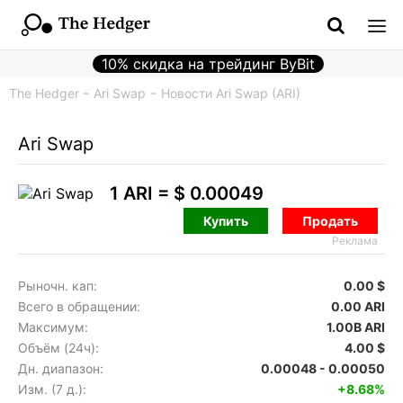
10% скидка на трейдинг ByBit
The Hedger
Ari Swap
Новости Ari Swap (ARI)
Ari Swap
1 ARI =
$ 0.00049
Купить
Продать
Реклама
Рыночн. кап:
0.00 $
Всего в обращении:
0.00 ARI
Максимум:
1.00B ARI
Объём (24ч):
4.00 $
Дн. диапазон:
0.00048 - 0.00050
Изм. (7 д.):
+8.68%