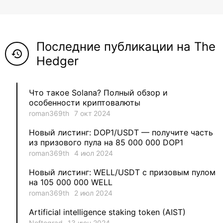
8
ViaBTC_group
5
Anna
Последние публикации на The
5
Neftegrad
history
Hedger
4
Qitosha
Что такое Solana? Полный обзор и
3
Evgeniy
особенности криптовалюты
roman369th
7 окт 2024
3
Garantex
Новый листинг: DOP1/USDT — получите часть
из призового пула на 85 000 000 DOP1
2
aleksandr-es
roman369th
4 июл 2024
Новый листинг: WELL/USDT с призовым пулом
1
Jevick
на 105 000 000 WELL
roman369th
2 июл 2024
1
VLADYSLAV
Artificial intelligence staking token (AIST)
Neftegrad
13 июн 2024