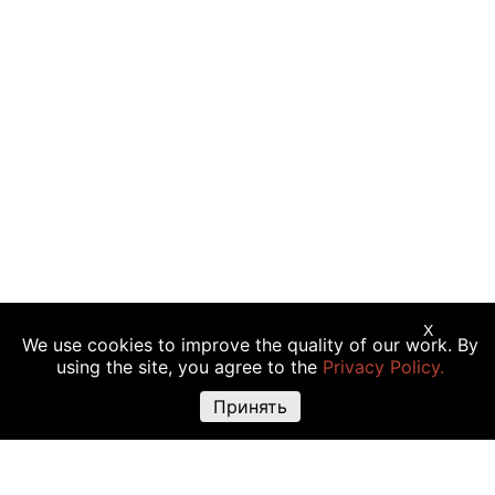
X
We use cookies to improve the quality of our work. By
Предупреждение о рисках:
Торговые операции с криптовалютой,
using the site, you agree to the
Privacy Policy.
акциями и другими финансовыми инструментами подходят не всем
инвесторам, так как сопряжены с риском полной или частичной
Принять
утраты вложений. Крайне высокая волатильность стоимости
криптовалюты объясняется прямой зависимостью ее цены от
множества факторов: изменения законодательства, финансовые
события, политическая конъюнктура и т.д. Использование различных
торговых инструментов, например маржинальной торговли, также
повышают риск утраты средств.