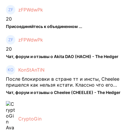
zFPWdwPk
20
Присоединяйтесь к объединенном ...
zFPWdwPk
20
Чат, форум и отзывы о Akita DAO (HACHI) - The Hedger
KonStAnTiN
После блокировки в стране тт и инсты, Cheelee
пришелся как нельзя кстати. Классно что его
можно юзать без так уже всем надоевшего vpn.
Чат, форум и отзывы о Cheelee (CHEELEE) - The Hedger
Сейчас просто чилю и наслаждаюсь др ...
CryptoGin