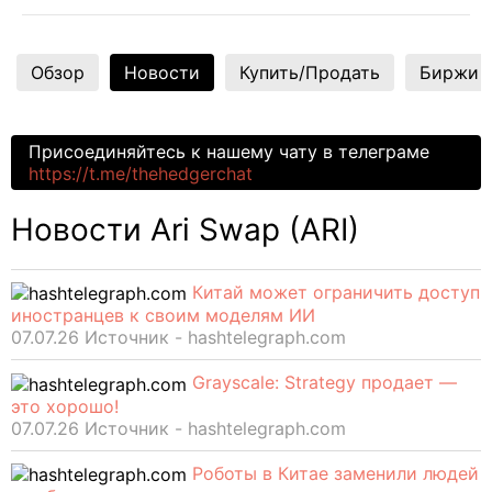
Обзор
Новости
Купить/Продать
Биржи
Присоединяйтесь к нашему чату в телеграме
https://t.me/thehedgerchat
Новости Ari Swap (ARI)
Китай может ограничить доступ
иностранцев к своим моделям ИИ
07.07.26 Источник - hashtelegraph.com
Grayscale: Strategy продает —
это хорошо!
07.07.26 Источник - hashtelegraph.com
Роботы в Китае заменили людей