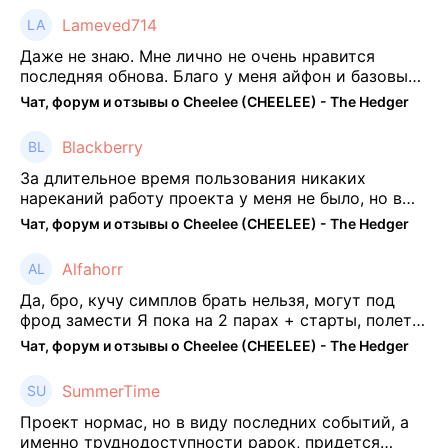
Lameved714
Даже не знаю. Мне лично не очень нравится
последняя обнова. Благо у меня айфон и базовые
механики платформы остались не тронуты. То
Чат, форум и отзывы о Cheelee (CHEELEE) - The Hedger
есть нет автоматической прокачки как у ...
Blackberry
За длительное время пользования никаких
нареканий работу проекта у меня не было, но в
последнее несколько месяцев как то его
Чат, форум и отзывы о Cheelee (CHEELEE) - The Hedger
подзабросил (было много изменений, решил отси
...
Alfahorr
Да, бро, кучу симплов брать нельзя, могут под
фрод замести Я пока на 2 парах + старты, полет
нормальный🤓👌🏻
Чат, форум и отзывы о Cheelee (CHEELEE) - The Hedger
SummerTime
Проект нормас, но в виду последних событий, а
именно труднодоступности рарок, придется