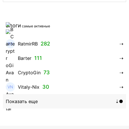
Блоги
самые активные
282
RatmirRB
111
Barter
73
CryptoGin
30
Vitaly-Nix
16
Hanna_Zolo4evskaya
12
roman369th