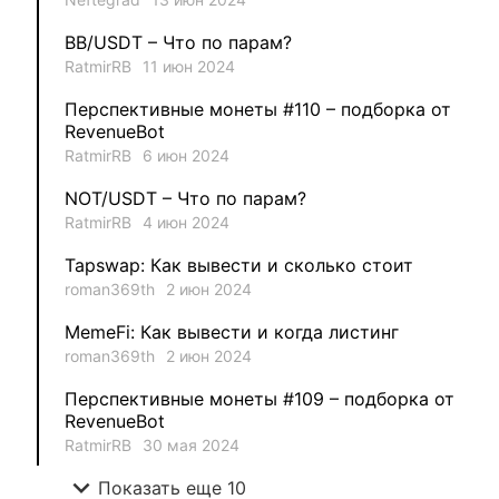
1
MysticalEnergyNFT
BB/USDT – Что по парам?
1
DecimalChain
RatmirRB
11 июн 2024
Перспективные монеты #110 – подборка от
1
Ksenia
RevenueBot
RatmirRB
6 июн 2024
1
metafreedom_nft
NOT/USDT – Что по парам?
RatmirRB
4 июн 2024
1
METAMINECRAFT
Tapswap: Как вывести и сколько стоит
1
Kate_AAX
roman369th
2 июн 2024
MemeFi: Как вывести и когда листинг
roman369th
2 июн 2024
Перспективные монеты #109 – подборка от
RevenueBot
RatmirRB
30 мая 2024
expand_more
Показать еще 10