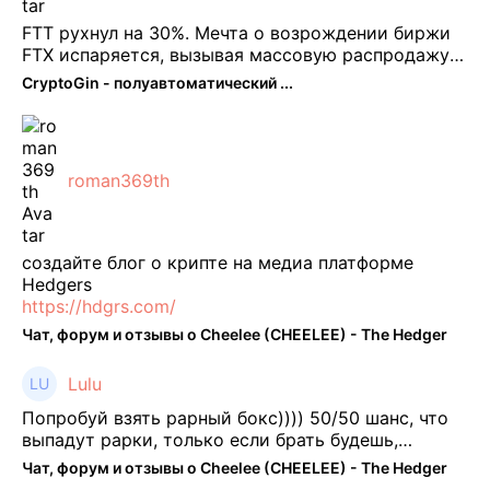
FTT рухнул на 30%. Мечта о возрождении биржи
FTX испаряется, вызывая массовую распродажу
ее собственного токена FTT. По словам Кайко , 5
CryptoGin - полуавтоматический ...
февраля FTT, ныне бесполезная ...
roman369th
создайте блог о крипте на медиа платформе
Hedgers
https://hdgrs.com/
Чат, форум и отзывы о Cheelee (CHEELEE) - The Hedger
Lulu
Попробуй взять рарный бокс)))) 50/50 шанс, что
выпадут рарки, только если брать будешь,
отпиши потом что да как))
Чат, форум и отзывы о Cheelee (CHEELEE) - The Hedger