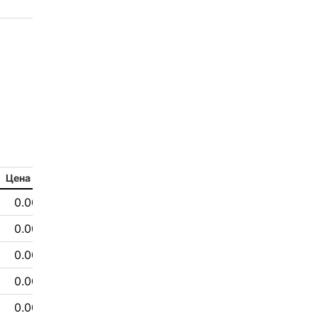
2
aleksandr-es
1
Jevick
1
VLADYSLAV
1
MysticalEnergyNFT
1
DecimalChain
Цена (USD)
1
Ksenia
0.0069 $
1
metafreedom_nft
0.0069 $
0.0069 $
1
METAMINECRAFT
0.0069 $
1
Kate_AAX
0.0069 $