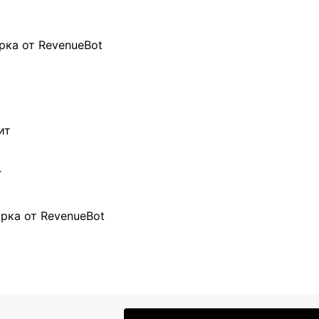
рка от RevenueBot
ит
г
рка от RevenueBot