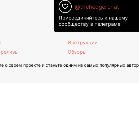
favorite_border
@thehedgerchat
Присоединяйтесь к нашему
сообществу в телеграме.
и
Инструкции
-релизы
Обзоры
е о своем проекте и станьте одним из самых популярных авто