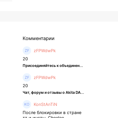
Комментарии
zFPWdwPk
20
Присоединяйтесь к объединенном ...
zFPWdwPk
20
Чат, форум и отзывы о Akita DAO (HACHI) - The Hedger
KonStAnTiN
После блокировки в стране
тт и инсты, Cheelee