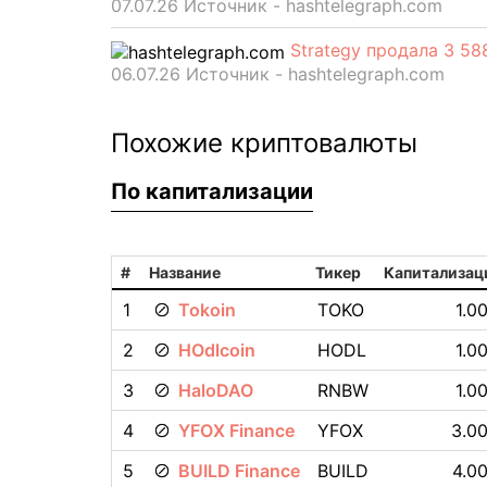
07.07.26 Источник - hashtelegraph.com
Strategy продала 3 5
06.07.26 Источник - hashtelegraph.com
Похожие криптовалюты
По капитализации
#
Название
Тикер
Капитализац
1
Tokoin
TOKO
1.0
2
HOdlcoin
HODL
1.0
3
HaloDAO
RNBW
1.0
4
YFOX Finance
YFOX
3.00
5
BUILD Finance
BUILD
4.00