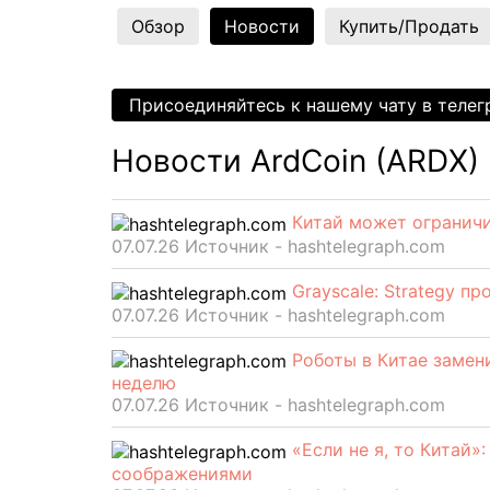
Обзор
Новости
Купить/Продать
Присоединяйтесь к нашему чату в теле
Новости ArdCoin (ARDX)
Китай может огранич
07.07.26 Источник - hashtelegraph.com
Grayscale: Strategy п
07.07.26 Источник - hashtelegraph.com
Роботы в Китае замен
неделю
07.07.26 Источник - hashtelegraph.com
«Если не я, то Китай»
соображениями