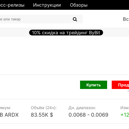
сс-релизы
Инструкции
Обзоры
Вс
10% скидка на трейдинг ByBit
Купить
Прод
имум:
Объём (24ч):
Дн. диапазон:
Изм.
0B ARDX
83.55K $
0.0068 - 0.0069
+1