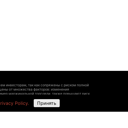
ем инвесторам, так как сопряжены с риском полной
цены от множества факторов: изменения
пример маржинальной торговли, также повышают риск
 личный опыт, исчерпывающая информация о всех
rivacy Policy.
Принять
ультироваться у профессионала.
угие данные — быть ориентировочными, не
ми представителями биржи. The Hedger не
х на этом ресурсе, The Hedger не несет
ть с размещенными здесь данными следующие действия: