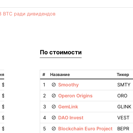
88 BTC ради дивидендов
По стоимости
ия
#
Название
Тикер
0 $
1
Smoothy
SMTY
0 $
2
Operon Origins
ORO
0 $
3
GemLink
GLINK
 $
4
DAO Invest
VEST
 $
5
Blockchain Euro Project
BEPR