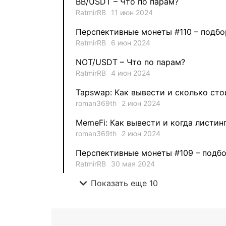
BB/USDT – Что по парам?
RatmirRB
11 июн 2024
Перспективные монеты #110 – подбо
RatmirRB
6 июн 2024
NOT/USDT – Что по парам?
RatmirRB
4 июн 2024
Tapswap: Как вывести и сколько сто
roman369th
2 июн 2024
MemeFi: Как вывести и когда листин
roman369th
2 июн 2024
Перспективные монеты #109 – подбо
RatmirRB
30 мая 2024
expand_more
Показать еще 10