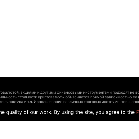
товалютой, акциями и другими финансовыми инструментами подходят не вс
тильность стоимости криптовалюты объясняется прямой зависимостью ее 
 конъюнктура и т.д. Использование различных торговых инструментов, на
и инструментами должно основываться на четырех сопряженных факторах:
e quality of our work. By using the site, you agree to the
P
ирования, допустимый уровень риска. Дополнительно рекомендуем проконс
т утратить актуальность и содержать неточности, а указанные цены и др
учаев размещения информации обычными пользователями, а не официальны
йте информацию для торговли. Точно так же, как и другой поставщик данны
а таких данных торговыми сделками.
er, как и любого другого поставщика данных на этот веб-сайт, производи