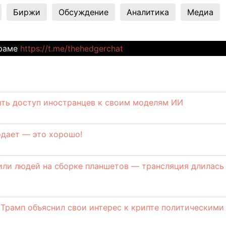
Биржи
Обсуждение
Аналитика
Медиа
граме
https://t.me/thehedgerchat
ить доступ иностранцев к своим моделям ИИ
родает — это хорошо!
или людей на сборке планшетов — трансляция длилась
: Трамп объяснил свои интерес к крипте политическими