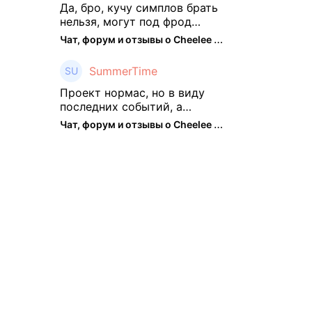
подзабросил (было много
Да, бро, кучу симплов брать
изменений, решил отси ...
нельзя, могут под фрод
замести Я пока на 2 парах +
Чат, форум и отзывы о Cheelee (CHEELEE) - The Hedger
старты, полет нормальный🤓
👌🏻
SummerTime
Проект нормас, но в виду
последних событий, а
именно труднодоступности
Чат, форум и отзывы о Cheelee (CHEELEE) - The Hedger
рарок, придется теперь
переходить на симплы. Но
на рарках и униках как не
крути было выгоднее. Или ...