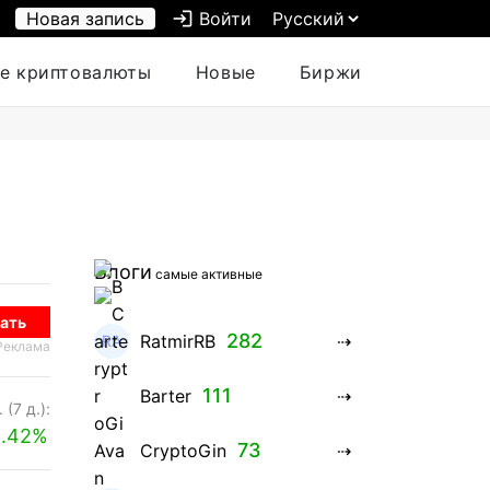
Новая запись
login
Войти
е криптовалюты
Новые
Биржи
Блоги
самые активные
ать
282
RatmirRB
Реклама
111
Barter
 (7 д.):
2.42%
73
CryptoGin