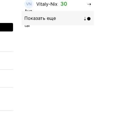
30
Vitaly-Nix
16
Hanna_Zolo4evskaya
12
roman369th
8
ViaBTC_group
5
Anna
5
Neftegrad
4
Qitosha
3
Evgeniy
3
Garantex