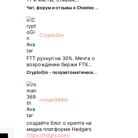
пришелся как нельзя кстати.
Чат, форум и отзывы о Cheelee (CHEELEE) - The Hedger
Классно что его можно
юзать без так уже всем
надоевшего vpn. Сейчас
просто чилю и наслаждаюсь
CryptoGin
др ...
FTT рухнул на 30%. Мечта о
возрождении биржи FTX
испаряется, вызывая
CryptoGin - полуавтоматический ...
массовую распродажу ее
собственного токена FTT. По
словам Кайко , 5 февраля
FTT, ныне бесполезная ...
roman369th
создайте блог о крипте на
медиа платформе Hedgers
https://hdgrs.com/