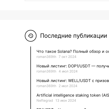
Последние публикации 
history
Что такое Solana? Полный обзор и 
roman369th
7 окт 2024
Новый листинг: DOP1/USDT — получи
roman369th
4 июл 2024
Новый листинг: WELL/USDT с призов
roman369th
2 июл 2024
Artificial intelligence staking token (AI
Neftegrad
13 июн 2024