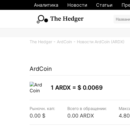
Аналитика
Новости
Статьи
Пре
The Hedger
ArdCoin
Новости ArdCoin (ARDX)
ArdCoin
1 ARDX =
$ 0.0069
Рыночн. кап:
Всего в обращении:
Макс
0.00 $
0.00 ARDX
4.8