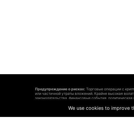
Предупреждение о рисках:
Торговые операции с крип
или частичной утраты вложений. Крайне высокая вола
законодательства, финансовые события, политическая
утраты средств.
Решение о сделках с криптовалютами или финансовым
We use cookies to improve th
затратах и рисках, точно определенные задачи инвест
Помните: размещенная на этом сайте информация може
соответствовать рыночным. Такое возможно из-за сл
рекомендует использовать предоставленную на этом са
ответственности за убытки, вызванные основанными н
Запрещается без письменного на то согласия The Hedg