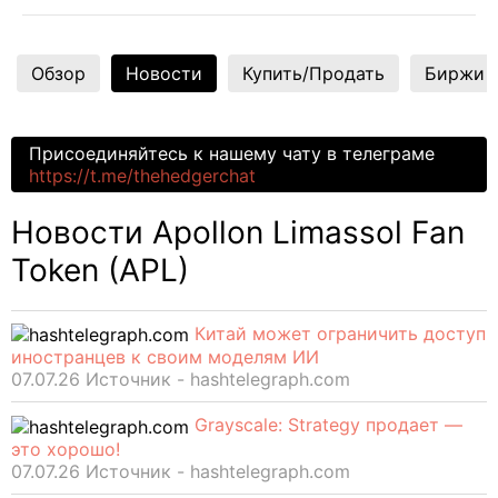
Обзор
Новости
Купить/Продать
Биржи
Присоединяйтесь к нашему чату в телеграме
https://t.me/thehedgerchat
Новости Apollon Limassol Fan
Token (APL)
Китай может ограничить доступ
иностранцев к своим моделям ИИ
07.07.26 Источник - hashtelegraph.com
Grayscale: Strategy продает —
это хорошо!
07.07.26 Источник - hashtelegraph.com