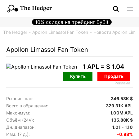
10% скидка на трейдинг ByBit
The Hedger
Apollon Limassol Fan Token
Новости Apollon Lima
Apollon Limassol Fan Token
1 APL =
$ 1.04
Купить
Продать
Реклама
Рыночн. кап:
346.53K $
Всего в обращении:
329.31K APL
Максимум:
1.00M APL
Объём (24ч):
135.88K $
Дн. диапазон:
1.01 - 1.10
Изм. (7 д.):
-0.88%