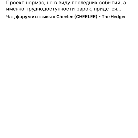
Проект нормас, но в виду последних событий, а
именно труднодоступности рарок, придется
теперь переходить на симплы. Но на рарках и
Чат, форум и отзывы о Cheelee (CHEELEE) - The Hedger
униках как не крути было выгоднее. Или ...