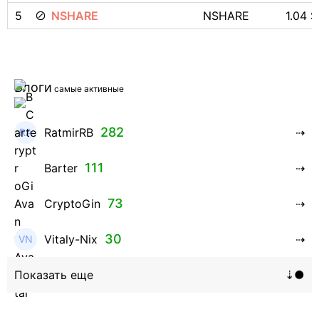
5
NSHARE
NSHARE
1.04 $
Блоги
самые активные
282
RatmirRB
111
Barter
73
CryptoGin
30
Vitaly-Nix
16
Hanna_Zolo4evskaya
12
roman369th