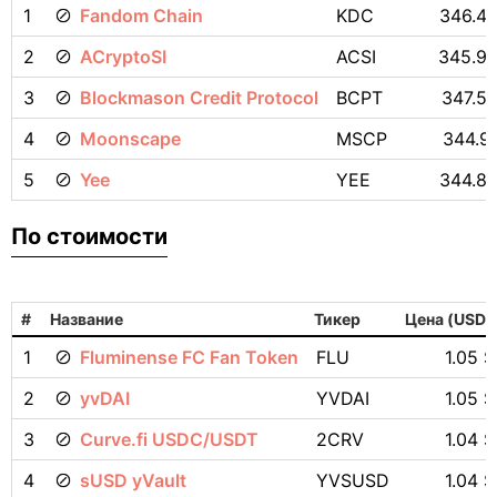
1
Fandom Chain
KDC
346.48
2
ACryptoSI
ACSI
345.96
3
Blockmason Credit Protocol
BCPT
347.5
4
Moonscape
MSCP
344.9
5
Yee
YEE
344.89
По стоимости
#
Название
Тикер
Цена (USD)
1
Fluminense FC Fan Token
FLU
1.05 $
2
yvDAI
YVDAI
1.05 $
3
Curve.fi USDC/USDT
2CRV
1.04 $
4
sUSD yVault
YVSUSD
1.04 $