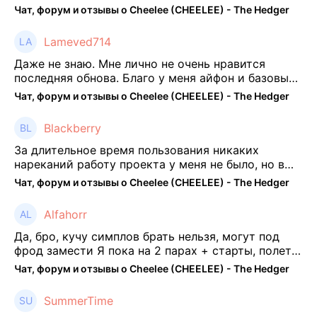
отпиши потом что да как))
Чат, форум и отзывы о Cheelee (CHEELEE) - The Hedger
Lameved714
Даже не знаю. Мне лично не очень нравится
последняя обнова. Благо у меня айфон и базовые
механики платформы остались не тронуты. То
Чат, форум и отзывы о Cheelee (CHEELEE) - The Hedger
есть нет автоматической прокачки как у ...
Blackberry
За длительное время пользования никаких
нареканий работу проекта у меня не было, но в
последнее несколько месяцев как то его
Чат, форум и отзывы о Cheelee (CHEELEE) - The Hedger
подзабросил (было много изменений, решил отси
...
Alfahorr
Да, бро, кучу симплов брать нельзя, могут под
фрод замести Я пока на 2 парах + старты, полет
нормальный🤓👌🏻
Чат, форум и отзывы о Cheelee (CHEELEE) - The Hedger
SummerTime