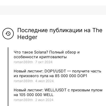
8
ViaBTC_group
5
Anna
Последние публикации на The
5
Neftegrad
history
Hedger
4
Qitosha
Что такое Solana? Полный обзор и
3
Evgeniy
особенности криптовалюты
roman369th
7 окт 2024
3
Garantex
Новый листинг: DOP1/USDT — получите часть
из призового пула на 85 000 000 DOP1
2
aleksandr-es
roman369th
4 июл 2024
Новый листинг: WELL/USDT с призовым пулом
1
Jevick
на 105 000 000 WELL
roman369th
2 июл 2024
1
VLADYSLAV