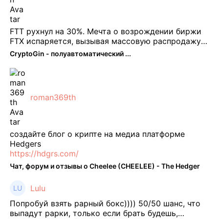
FTT рухнул на 30%. Мечта о возрождении биржи
FTX испаряется, вызывая массовую распродажу
ее собственного токена FTT. По словам Кайко , 5
CryptoGin - полуавтоматический ...
февраля FTT, ныне бесполезная ...
roman369th
создайте блог о крипте на медиа платформе
Hedgers
https://hdgrs.com/
Чат, форум и отзывы о Cheelee (CHEELEE) - The Hedger
Lulu
Попробуй взять рарный бокс)))) 50/50 шанс, что
выпадут рарки, только если брать будешь,