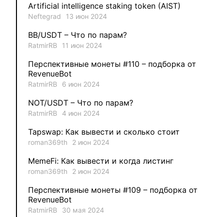
Artificial intelligence staking token (AIST)
Neftegrad
13 июн 2024
1
MysticalEnergyNFT
BB/USDT – Что по парам?
1
DecimalChain
RatmirRB
11 июн 2024
Перспективные монеты #110 – подборка от
1
Ksenia
RevenueBot
RatmirRB
6 июн 2024
1
metafreedom_nft
NOT/USDT – Что по парам?
RatmirRB
4 июн 2024
1
METAMINECRAFT
Tapswap: Как вывести и сколько стоит
1
Kate_AAX
roman369th
2 июн 2024
MemeFi: Как вывести и когда листинг
roman369th
2 июн 2024
Перспективные монеты #109 – подборка от
RevenueBot
RatmirRB
30 мая 2024