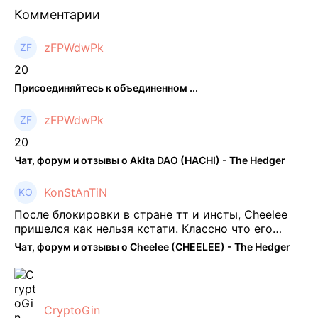
Комментарии
zFPWdwPk
20
Присоединяйтесь к объединенном ...
zFPWdwPk
20
Чат, форум и отзывы о Akita DAO (HACHI) - The Hedger
KonStAnTiN
После блокировки в стране тт и инсты, Cheelee
пришелся как нельзя кстати. Классно что его
можно юзать без так уже всем надоевшего vpn.
Чат, форум и отзывы о Cheelee (CHEELEE) - The Hedger
Сейчас просто чилю и наслаждаюсь др ...
CryptoGin