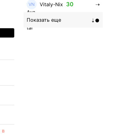
30
Vitaly-Nix
16
Hanna_Zolo4evskaya
12
roman369th
8
ViaBTC_group
5
Anna
5
Neftegrad
4
Qitosha
3
Evgeniy
3
Garantex
 в