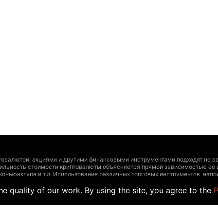
товалютой, акциями и другими финансовыми инструментами подходят не вс
тильность стоимости криптовалюты объясняется прямой зависимостью ее 
 конъюнктура и т.д. Использование различных торговых инструментов, на
и инструментами должно основываться на четырех сопряженных факторах:
e quality of our work. By using the site, you agree to the
P
ирования, допустимый уровень риска. Дополнительно рекомендуем проконс
т утратить актуальность и содержать неточности, а указанные цены и др
учаев размещения информации обычными пользователями, а не официальны
йте информацию для торговли. Точно так же, как и другой поставщик данны