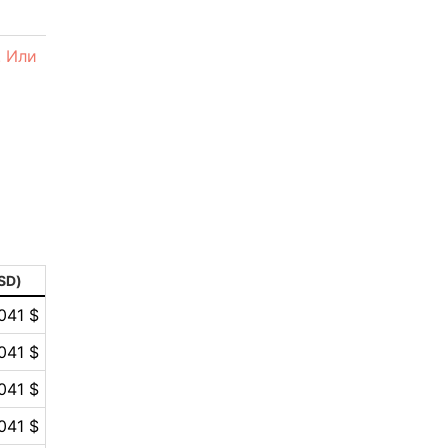
2
aleksandr-es
. Или
1
Jevick
1
VLADYSLAV
1
MysticalEnergyNFT
1
DecimalChain
1
Ksenia
SD)
1
041 $
metafreedom_nft
041 $
1
METAMINECRAFT
041 $
1
Kate_AAX
041 $