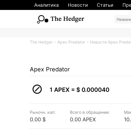
Аналитика
Новости
Статьи
Пре
The Hedger
Apex Predator
Новости Apex Predat
Apex Predator
1 APEX =
$ 0.000040
Рыночн. кап:
Всего в обращении:
Ма
0.00 $
0.00 APEX
10