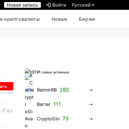
Новая запись
login
Войти
е криптовалюты
Новые
Биржи
Блоги
самые активные
ать
282
RatmirRB
Реклама
111
Barter
 (7 д.):
73
CryptoGin