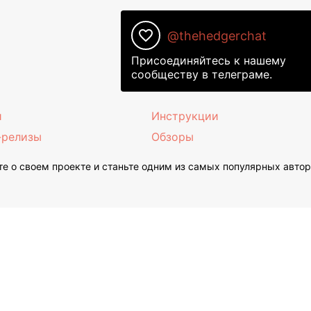
favorite_border
@thehedgerchat
Присоединяйтесь к нашему
сообществу в телеграме.
и
Инструкции
-релизы
Обзоры
е о своем проекте и станьте одним из самых популярных авто