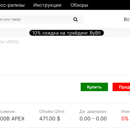
сс-релизы
Инструкции
Обзоры
Вс
10% скидка на трейдинг ByBit
or (APEX)
Купить
Прод
ксимум:
Объём (24ч):
Дн. диапазон:
Изм.
.00B APEX
471.00 $
0.00 - 0.00
0%