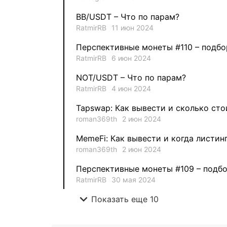
BB/USDT – Что по парам?
RatmirRB
11 июн 2024
Перспективные монеты #110 – подбо
RatmirRB
6 июн 2024
NOT/USDT – Что по парам?
RatmirRB
4 июн 2024
Tapswap: Как вывести и сколько сто
roman369th
2 июн 2024
MemeFi: Как вывести и когда листин
roman369th
2 июн 2024
Перспективные монеты #109 – подбо
RatmirRB
30 мая 2024
expand_more
Показать еще 10