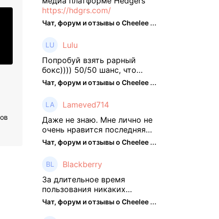
медиа платформе Hedgers
https://hdgrs.com/
Чат, форум и отзывы о Cheelee (CHEELEE) - The Hedger
Lulu
Попробуй взять рарный
бокс)))) 50/50 шанс, что
выпадут рарки, только если
Чат, форум и отзывы о Cheelee (CHEELEE) - The Hedger
брать будешь, отпиши потом
что да как))
Lameved714
ров
Даже не знаю. Мне лично не
очень нравится последняя
обнова. Благо у меня айфон
Чат, форум и отзывы о Cheelee (CHEELEE) - The Hedger
и базовые механики
платформы остались не
Blackberry
тронуты. То есть нет
автоматической прокачки
За длительное время
как у ...
пользования никаких
нареканий работу проекта у
Чат, форум и отзывы о Cheelee (CHEELEE) - The Hedger
меня не было, но в
последнее несколько