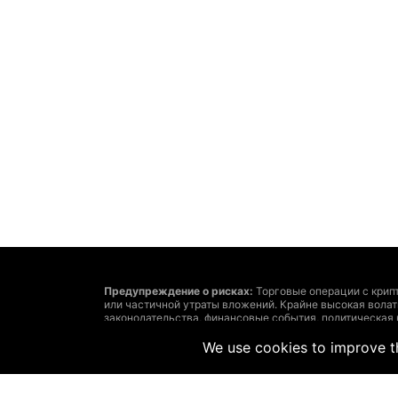
Предупреждение о рисках:
Торговые операции с крип
или частичной утраты вложений. Крайне высокая вола
законодательства, финансовые события, политическая
утраты средств.
Решение о сделках с криптовалютами или финансовым
We use cookies to improve th
затратах и рисках, точно определенные задачи инвест
Помните: размещенная на этом сайте информация може
соответствовать рыночным. Такое возможно из-за сл
рекомендует использовать предоставленную на этом са