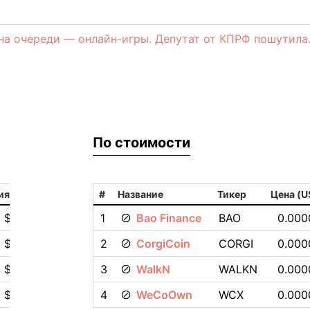
 на очереди — онлайн-игры. Депутат от КПРФ пошутила
По стоимости
ия
#
Название
Тикер
Цена (U
0 $
1
Bao Finance
BAO
0.000
0 $
2
CorgiCoin
CORGI
0.000
0 $
3
WalkN
WALKN
0.000
 $
4
WeCoOwn
WCX
0.000