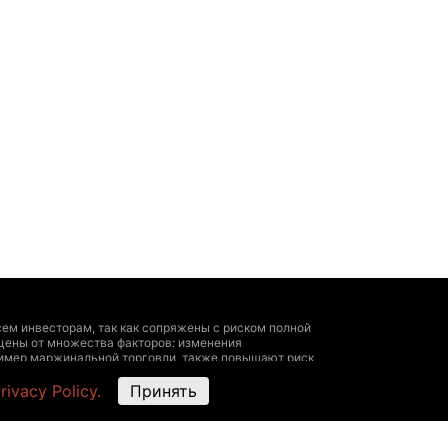
ем инвесторам, так как сопряжены с риском полной
цены от множества факторов: изменения
пример маржинальной торговли, также повышают риск
 личный опыт, исчерпывающая информация о всех
rivacy Policy.
Принять
ультироваться у профессионала.
угие данные — быть ориентировочными, не
ми представителями биржи. The Hedger не
х на этом ресурсе, The Hedger не несет