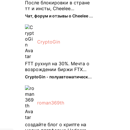
После блокировки в стране
тт и инсты, Cheelee
пришелся как нельзя кстати.
Чат, форум и отзывы о Cheelee (CHEELEE) - The Hedger
Классно что его можно
юзать без так уже всем
надоевшего vpn. Сейчас
просто чилю и наслаждаюсь
CryptoGin
др ...
FTT рухнул на 30%. Мечта о
возрождении биржи FTX
испаряется, вызывая
CryptoGin - полуавтоматический ...
массовую распродажу ее
собственного токена FTT. По
словам Кайко , 5 февраля
FTT, ныне бесполезная ...
roman369th
создайте блог о крипте на