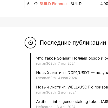
5
BUILD Finance
BUILD
4.00
Последние публикации 
history
Что такое Solana? Полный обзор и 
roman369th
7 окт 2024
Новый листинг: DOP1/USDT — получи
roman369th
4 июл 2024
Новый листинг: WELL/USDT с призов
roman369th
2 июл 2024
Artificial intelligence staking token (AI
Neftegrad
13 июн 2024