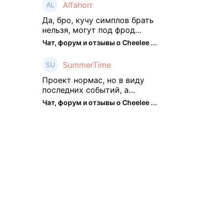
Alfahorr
месяцев как то его
подзабросил (было много
Да, бро, кучу симплов брать
изменений, решил отси ...
нельзя, могут под фрод
замести Я пока на 2 парах +
Чат, форум и отзывы о Cheelee (CHEELEE) - The Hedger
старты, полет нормальный🤓
👌🏻
SummerTime
Проект нормас, но в виду
последних событий, а
именно труднодоступности
Чат, форум и отзывы о Cheelee (CHEELEE) - The Hedger
рарок, придется теперь
переходить на симплы. Но
на рарках и униках как не
крути было выгоднее. Или ...