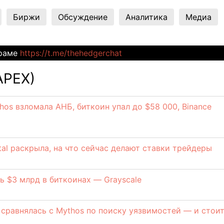
Биржи
Обсуждение
Аналитика
Медиа
граме
https://t.me/thehedgerchat
APEX)
hos взломала АНБ, биткоин упал до $58 000, Binance
tal раскрыла, на что сейчас делают ставки трейдеры
ь $3 млрд в биткоинах — Grayscale
сравнялась с Mythos по поиску уязвимостей — и стоит