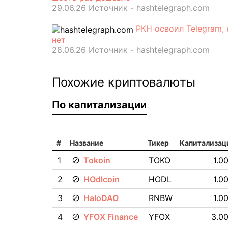
29.06.26 Источник - hashtelegraph.com
РКН освоил Telegram,
нет
28.06.26 Источник - hashtelegraph.com
Похожие криптовалюты
По капитализации
#
Название
Тикер
Капитализац
1
Tokoin
TOKO
1.0
2
HOdlcoin
HODL
1.0
3
HaloDAO
RNBW
1.0
4
YFOX Finance
YFOX
3.00