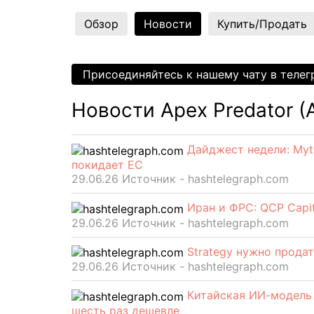
Обзор
Новости
Купить/Продать
Присоединяйтесь к нашему чату в теле
Новости Apex Predator (
Дайджест недели: Myt
покидает ЕС
29.06.26 Источник - hashtelegraph.com
Иран и ФРС: QCP Capi
29.06.26 Источник - hashtelegraph.com
Strategy нужно продат
29.06.26 Источник - hashtelegraph.com
Китайская ИИ-модель 
шесть раз дешевле