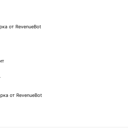
рка от RevenueBot
ит
г
рка от RevenueBot