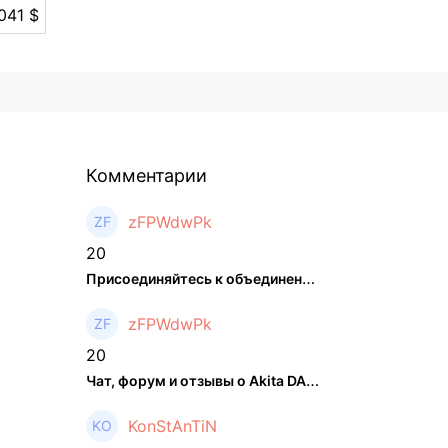
041 $
Комментарии
zFPWdwPk
20
Присоединяйтесь к объединенном ...
zFPWdwPk
20
Чат, форум и отзывы о Akita DAO (HACHI) - The Hedger
KonStAnTiN