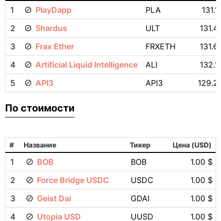
1
PlayDapp
PLA
131.
2
Shardus
ULT
131.4
3
Frax Ether
FRXETH
131.6
4
Artificial Liquid Intelligence
ALI
132.1
5
API3
API3
129.2
По стоимости
#
Название
Тикер
Цена (USD)
1
BOB
BOB
1.00 $
2
Force Bridge USDC
USDC
1.00 $
3
Geist Dai
GDAI
1.00 $
4
Utopia USD
UUSD
1.00 $