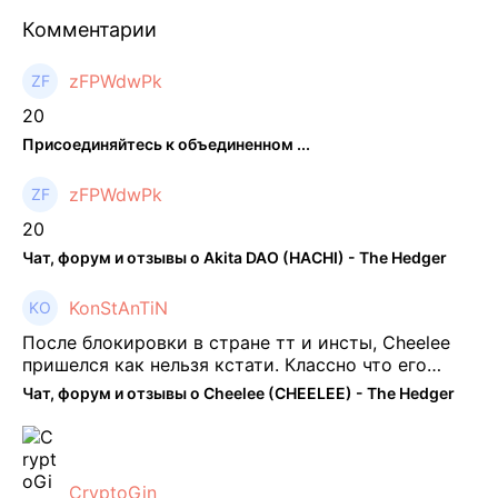
Комментарии
zFPWdwPk
20
Присоединяйтесь к объединенном ...
zFPWdwPk
20
Чат, форум и отзывы о Akita DAO (HACHI) - The Hedger
KonStAnTiN
После блокировки в стране тт и инсты, Cheelee
пришелся как нельзя кстати. Классно что его
можно юзать без так уже всем надоевшего vpn.
Чат, форум и отзывы о Cheelee (CHEELEE) - The Hedger
Сейчас просто чилю и наслаждаюсь др ...
CryptoGin