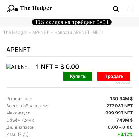
10% скидка на трейдинг ByBit
The Hedger
APENFT
Новости APENFT (NFT)
APENFT
1 NFT =
$ 0.00
Купить
Продать
Реклама
Рыночн. кап:
130.94M $
Всего в обращении:
277.08T NFT
Максимум:
999.99T NFT
Объём (24ч):
7.49M $
Дн. диапазон:
0.00 - 0.00
Изм. (7 д.):
+3.12%