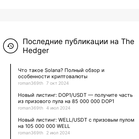
8
ViaBTC_group
5
Anna
Последние публикации на The
5
Neftegrad
history
Hedger
4
Qitosha
Что такое Solana? Полный обзор и
3
Evgeniy
особенности криптовалюты
roman369th
7 окт 2024
3
Garantex
Новый листинг: DOP1/USDT — получите часть
из призового пула на 85 000 000 DOP1
2
aleksandr-es
roman369th
4 июл 2024
Новый листинг: WELL/USDT с призовым пулом
1
Jevick
на 105 000 000 WELL
roman369th
2 июл 2024
1
VLADYSLAV