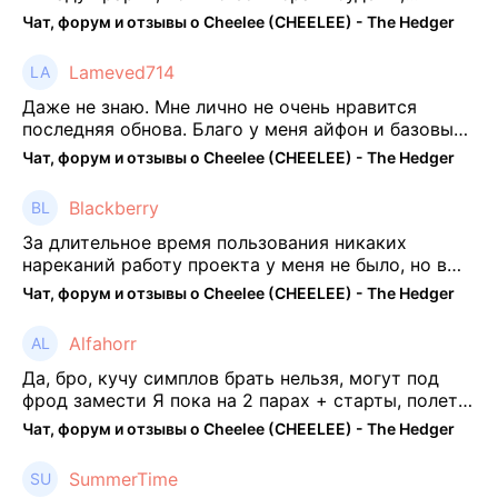
отпиши потом что да как))
Чат, форум и отзывы о Cheelee (CHEELEE) - The Hedger
Lameved714
Даже не знаю. Мне лично не очень нравится
последняя обнова. Благо у меня айфон и базовые
механики платформы остались не тронуты. То
Чат, форум и отзывы о Cheelee (CHEELEE) - The Hedger
есть нет автоматической прокачки как у ...
Blackberry
За длительное время пользования никаких
нареканий работу проекта у меня не было, но в
последнее несколько месяцев как то его
Чат, форум и отзывы о Cheelee (CHEELEE) - The Hedger
подзабросил (было много изменений, решил отси
...
Alfahorr
Да, бро, кучу симплов брать нельзя, могут под
фрод замести Я пока на 2 парах + старты, полет
нормальный🤓👌🏻
Чат, форум и отзывы о Cheelee (CHEELEE) - The Hedger
SummerTime