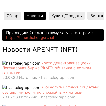
Обзор
Новости
Купить/Продать
Биржи
Присоединяйтесь к нашему чату в телеграме
https://t.me/thehedgerchat
Новости APENFT (NFT)
Убита децентрализацией?
Легендарная биржа BitMEX объявила о полном
закрытии
23.07.26 Источник - hashtelegraph.com
«Госуслуги» станут соцсетью:
без анонимности, но с семейными чатами
23.07.26 Источник - hashtelegraph.com