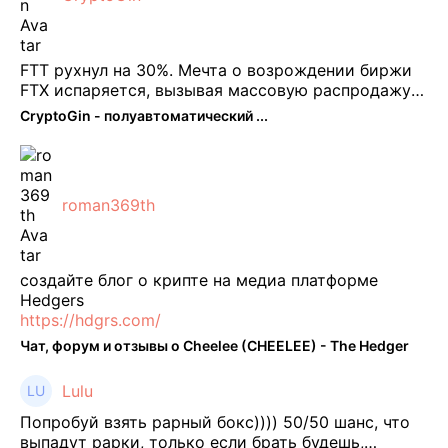
FTT рухнул на 30%. Мечта о возрождении биржи
FTX испаряется, вызывая массовую распродажу
ее собственного токена FTT. По словам Кайко , 5
CryptoGin - полуавтоматический ...
февраля FTT, ныне бесполезная ...
roman369th
создайте блог о крипте на медиа платформе
Hedgers
https://hdgrs.com/
Чат, форум и отзывы о Cheelee (CHEELEE) - The Hedger
Lulu
Попробуй взять рарный бокс)))) 50/50 шанс, что
выпадут рарки, только если брать будешь,