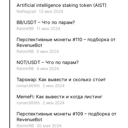
Artificial intelligence staking token (AIST)
Neftegrad
13 июн 2024
1
MysticalEnergyNFT
BB/USDT – Что по парам?
1
DecimalChain
RatmirRB
11 июн 2024
Перспективные монеты #110 – подборка от
1
Ksenia
RevenueBot
RatmirRB
6 июн 2024
1
metafreedom_nft
NOT/USDT – Что по парам?
RatmirRB
4 июн 2024
1
METAMINECRAFT
Tapswap: Как вывести и сколько стоит
1
Kate_AAX
roman369th
2 июн 2024
MemeFi: Как вывести и когда листинг
roman369th
2 июн 2024
Перспективные монеты #109 – подборка от
RevenueBot
RatmirRB
30 мая 2024