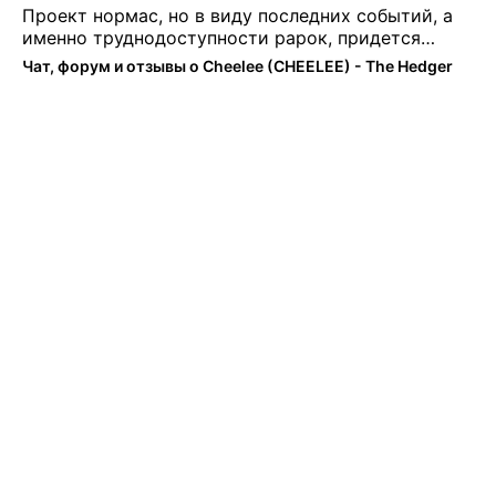
Проект нормас, но в виду последних событий, а
именно труднодоступности рарок, придется
теперь переходить на симплы. Но на рарках и
Чат, форум и отзывы о Cheelee (CHEELEE) - The Hedger
униках как не крути было выгоднее. Или ...