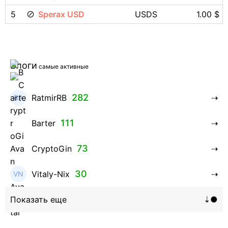
5
Sperax USD
USDS
1.00 $
Блоги
самые активные
282
RatmirRB
111
Barter
73
CryptoGin
30
Vitaly-Nix
16
Hanna_Zolo4evskaya
12
roman369th