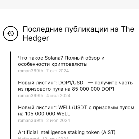
8
ViaBTC_group
5
Anna
Последние публикации на The
5
Neftegrad
history
Hedger
4
Qitosha
Что такое Solana? Полный обзор и
3
Evgeniy
особенности криптовалюты
roman369th
7 окт 2024
3
Garantex
Новый листинг: DOP1/USDT — получите часть
из призового пула на 85 000 000 DOP1
2
aleksandr-es
roman369th
4 июл 2024
Новый листинг: WELL/USDT с призовым пулом
1
Jevick
на 105 000 000 WELL
roman369th
2 июл 2024
1
VLADYSLAV
Artificial intelligence staking token (AIST)
Neftegrad
13 июн 2024