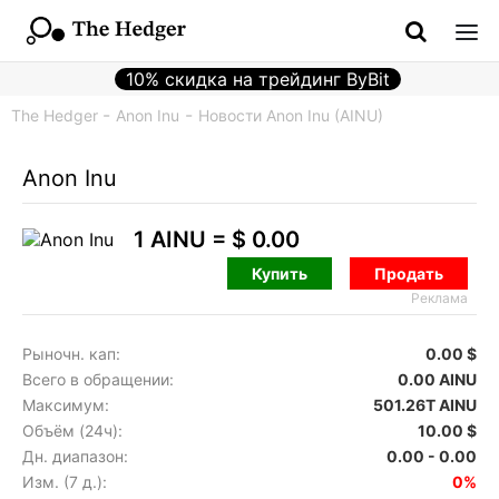
10% скидка на трейдинг ByBit
The Hedger
Anon Inu
Новости Anon Inu (AINU)
Anon Inu
1 AINU =
$ 0.00
Купить
Продать
Реклама
Рыночн. кап:
0.00 $
Всего в обращении:
0.00 AINU
Максимум:
501.26T AINU
Объём (24ч):
10.00 $
Дн. диапазон:
0.00 - 0.00
Изм. (7 д.):
0%