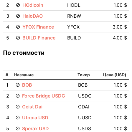
2
HOdlcoin
HODL
1.00 $
3
HaloDAO
RNBW
1.00 $
4
YFOX Finance
YFOX
3.00 $
5
BUILD Finance
BUILD
4.00 $
По стоимости
#
Название
Тикер
Цена (USD)
1
BOB
BOB
1.00 $
2
Force Bridge USDC
USDC
1.00 $
3
Geist Dai
GDAI
1.00 $
4
Utopia USD
UUSD
1.00 $
5
Sperax USD
USDS
1.00 $