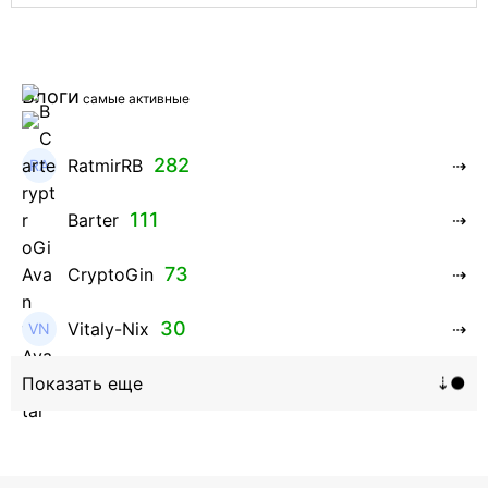
Блоги
самые активные
282
RatmirRB
111
Barter
73
CryptoGin
30
Vitaly-Nix
16
Hanna_Zolo4evskaya
12
roman369th