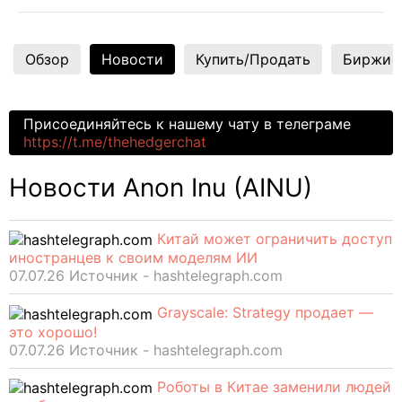
Обзор
Новости
Купить/Продать
Биржи
Присоединяйтесь к нашему чату в телеграме
https://t.me/thehedgerchat
Новости Anon Inu (AINU)
Китай может ограничить доступ
иностранцев к своим моделям ИИ
07.07.26 Источник - hashtelegraph.com
Grayscale: Strategy продает —
это хорошо!
07.07.26 Источник - hashtelegraph.com
Роботы в Китае заменили людей