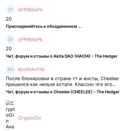
zFPWdwPk
20
Присоединяйтесь к объединенном ...
zFPWdwPk
20
Чат, форум и отзывы о Akita DAO (HACHI) - The Hedger
KonStAnTiN
После блокировки в стране тт и инсты, Cheelee
пришелся как нельзя кстати. Классно что его
можно юзать без так уже всем надоевшего vpn.
Чат, форум и отзывы о Cheelee (CHEELEE) - The Hedger
Сейчас просто чилю и наслаждаюсь др ...
CryptoGin