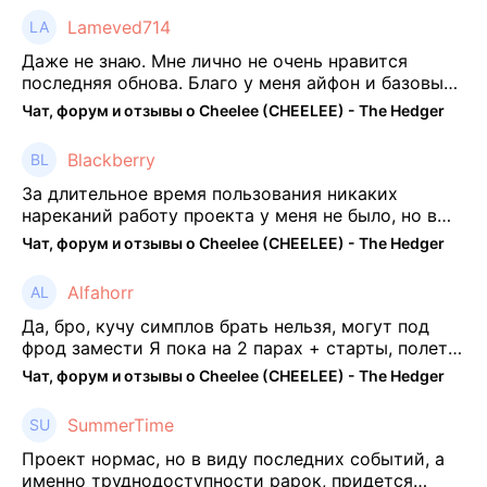
Lameved714
Даже не знаю. Мне лично не очень нравится
последняя обнова. Благо у меня айфон и базовые
механики платформы остались не тронуты. То
Чат, форум и отзывы о Cheelee (CHEELEE) - The Hedger
есть нет автоматической прокачки как у ...
Blackberry
За длительное время пользования никаких
нареканий работу проекта у меня не было, но в
последнее несколько месяцев как то его
Чат, форум и отзывы о Cheelee (CHEELEE) - The Hedger
подзабросил (было много изменений, решил отси
...
Alfahorr
Да, бро, кучу симплов брать нельзя, могут под
фрод замести Я пока на 2 парах + старты, полет
нормальный🤓👌🏻
Чат, форум и отзывы о Cheelee (CHEELEE) - The Hedger
SummerTime
Проект нормас, но в виду последних событий, а
именно труднодоступности рарок, придется