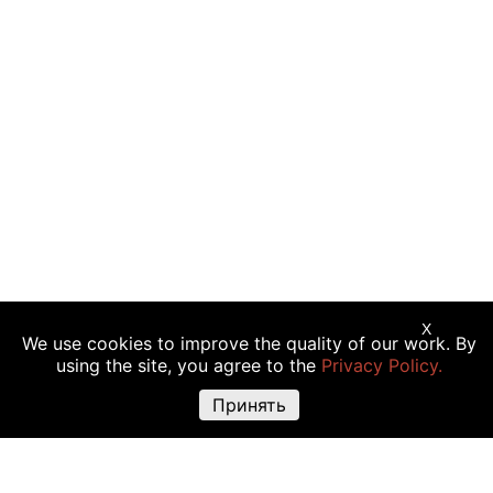
X
We use cookies to improve the quality of our work. By
Предупреждение о рисках:
Торговые операции с криптовалютой,
using the site, you agree to the
Privacy Policy.
акциями и другими финансовыми инструментами подходят не всем
инвесторам, так как сопряжены с риском полной или частичной
Принять
утраты вложений. Крайне высокая волатильность стоимости
криптовалюты объясняется прямой зависимостью ее цены от
множества факторов: изменения законодательства, финансовые
события, политическая конъюнктура и т.д. Использование различных
торговых инструментов, например маржинальной торговли, также
повышают риск утраты средств.