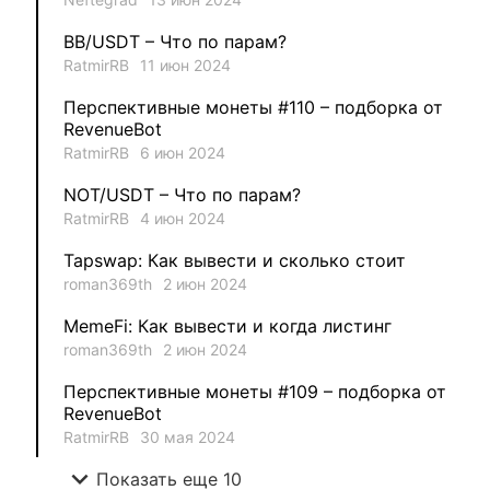
1
MysticalEnergyNFT
BB/USDT – Что по парам?
1
DecimalChain
RatmirRB
11 июн 2024
Перспективные монеты #110 – подборка от
1
Ksenia
RevenueBot
RatmirRB
6 июн 2024
1
metafreedom_nft
NOT/USDT – Что по парам?
RatmirRB
4 июн 2024
1
METAMINECRAFT
Tapswap: Как вывести и сколько стоит
1
Kate_AAX
roman369th
2 июн 2024
MemeFi: Как вывести и когда листинг
roman369th
2 июн 2024
Перспективные монеты #109 – подборка от
RevenueBot
RatmirRB
30 мая 2024
expand_more
Показать еще 10