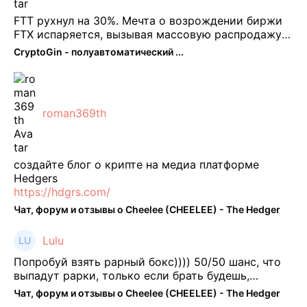
FTT рухнул на 30%. Мечта о возрождении биржи
FTX испаряется, вызывая массовую распродажу
ее собственного токена FTT. По словам Кайко , 5
CryptoGin - полуавтоматический ...
февраля FTT, ныне бесполезная ...
roman369th
создайте блог о крипте на медиа платформе
Hedgers
https://hdgrs.com/
Чат, форум и отзывы о Cheelee (CHEELEE) - The Hedger
Lulu
Попробуй взять рарный бокс)))) 50/50 шанс, что
выпадут рарки, только если брать будешь,
отпиши потом что да как))
Чат, форум и отзывы о Cheelee (CHEELEE) - The Hedger