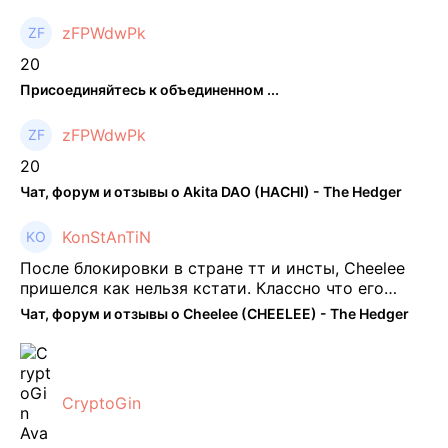
zFPWdwPk
20
Присоединяйтесь к объединенном ...
zFPWdwPk
20
Чат, форум и отзывы о Akita DAO (HACHI) - The Hedger
KonStAnTiN
После блокировки в стране тт и инсты, Cheelee
пришелся как нельзя кстати. Классно что его
можно юзать без так уже всем надоевшего vpn.
Чат, форум и отзывы о Cheelee (CHEELEE) - The Hedger
Сейчас просто чилю и наслаждаюсь др ...
CryptoGin