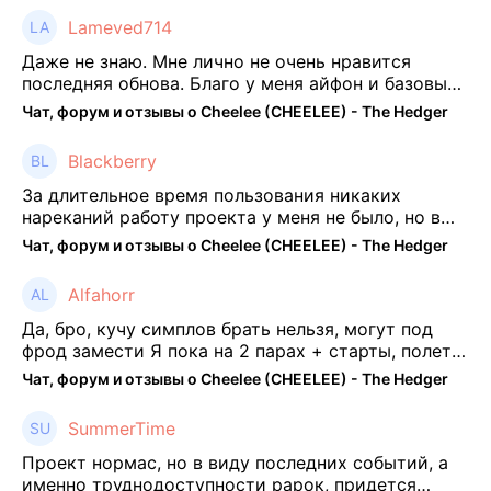
Lameved714
Даже не знаю. Мне лично не очень нравится
последняя обнова. Благо у меня айфон и базовые
механики платформы остались не тронуты. То
Чат, форум и отзывы о Cheelee (CHEELEE) - The Hedger
есть нет автоматической прокачки как у ...
Blackberry
За длительное время пользования никаких
нареканий работу проекта у меня не было, но в
последнее несколько месяцев как то его
Чат, форум и отзывы о Cheelee (CHEELEE) - The Hedger
подзабросил (было много изменений, решил отси
...
Alfahorr
Да, бро, кучу симплов брать нельзя, могут под
фрод замести Я пока на 2 парах + старты, полет
нормальный🤓👌🏻
Чат, форум и отзывы о Cheelee (CHEELEE) - The Hedger
SummerTime
Проект нормас, но в виду последних событий, а
именно труднодоступности рарок, придется