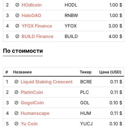
2
HOdlcoin
HODL
1.00 $
3
HaloDAO
RNBW
1.00 $
4
YFOX Finance
YFOX
3.00 $
5
BUILD Finance
BUILD
4.00 $
По стоимости
#
Название
Тикер
Цена (USD)
1
Liquid Staking Crescent
BCRE
0.11 $
2
PlatinCoin
PLC
0.11 $
3
GogolCoin
GOL
0.10 $
4
Humanscape
HUM
0.11 $
5
Yu Coin
YUCJ
0.10 $