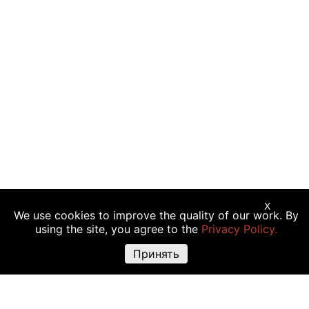
X
We use cookies to improve the quality of our work. By
Предупреждение о рисках:
Торговые операции с криптовалютой,
using the site, you agree to the
Privacy Policy.
акциями и другими финансовыми инструментами подходят не всем
инвесторам, так как сопряжены с риском полной или частичной
Принять
утраты вложений. Крайне высокая волатильность стоимости
криптовалюты объясняется прямой зависимостью ее цены от
множества факторов: изменения законодательства, финансовые
события, политическая конъюнктура и т.д. Использование различных
торговых инструментов, например маржинальной торговли, также
повышают риск утраты средств.