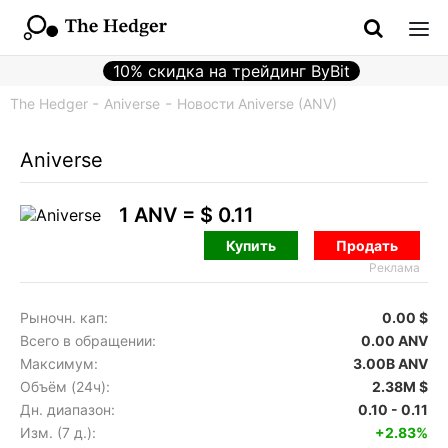
10% скидка на трейдинг ByBit
The Hedger
Aniverse
Новости Aniverse (ANV)
Aniverse
1 ANV =
$ 0.11
Купить
Продать
Реклама
Рыночн. кап:
0.00 $
Всего в обращении:
0.00 ANV
Максимум:
3.00B ANV
Объём (24ч):
2.38M $
Дн. диапазон:
0.10 - 0.11
Изм. (7 д.):
+2.83%