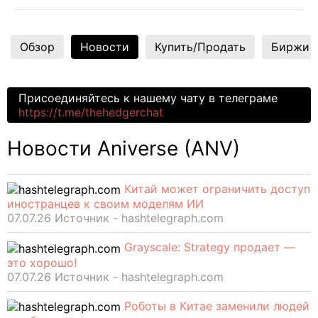
Обзор
Новости
Купить/Продать
Биржи
Присоединяйтесь к нашему чату в телеграме
https://t.me/thehedgerchat
Новости Aniverse (ANV)
Китай может ограничить доступ
иностранцев к своим моделям ИИ
07.07.26 Источник - hashtelegraph.com
Grayscale: Strategy продает —
это хорошо!
07.07.26 Источник - hashtelegraph.com
Роботы в Китае заменили людей