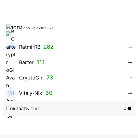
Блоги
самые активные
282
RatmirRB
111
Barter
73
CryptoGin
30
Vitaly-Nix
16
Hanna_Zolo4evskaya
12
roman369th