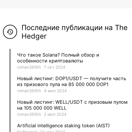
8
ViaBTC_group
5
Anna
Последние публикации на The
5
Neftegrad
history
Hedger
4
Qitosha
Что такое Solana? Полный обзор и
3
Evgeniy
особенности криптовалюты
roman369th
7 окт 2024
3
Garantex
Новый листинг: DOP1/USDT — получите часть
из призового пула на 85 000 000 DOP1
2
aleksandr-es
roman369th
4 июл 2024
Новый листинг: WELL/USDT с призовым пулом
1
Jevick
на 105 000 000 WELL
roman369th
2 июл 2024
1
VLADYSLAV
Artificial intelligence staking token (AIST)
Neftegrad
13 июн 2024