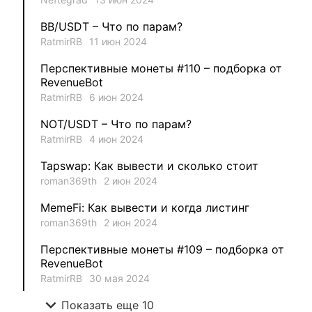
1
MysticalEnergyNFT
BB/USDT – Что по парам?
1
DecimalChain
RatmirRB
11 июн 2024
Перспективные монеты #110 – подборка от
1
Ksenia
RevenueBot
RatmirRB
6 июн 2024
1
metafreedom_nft
NOT/USDT – Что по парам?
RatmirRB
4 июн 2024
1
METAMINECRAFT
Tapswap: Как вывести и сколько стоит
1
Kate_AAX
roman369th
2 июн 2024
MemeFi: Как вывести и когда листинг
roman369th
2 июн 2024
Перспективные монеты #109 – подборка от
RevenueBot
RatmirRB
30 мая 2024
expand_more
Показать еще 10