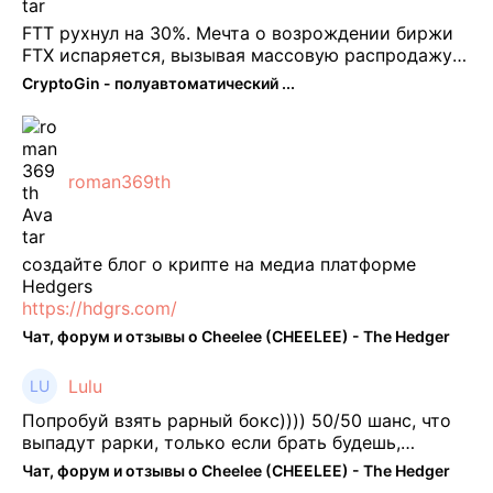
FTT рухнул на 30%. Мечта о возрождении биржи
FTX испаряется, вызывая массовую распродажу
ее собственного токена FTT. По словам Кайко , 5
CryptoGin - полуавтоматический ...
февраля FTT, ныне бесполезная ...
roman369th
создайте блог о крипте на медиа платформе
Hedgers
https://hdgrs.com/
Чат, форум и отзывы о Cheelee (CHEELEE) - The Hedger
Lulu
Попробуй взять рарный бокс)))) 50/50 шанс, что
выпадут рарки, только если брать будешь,
отпиши потом что да как))
Чат, форум и отзывы о Cheelee (CHEELEE) - The Hedger