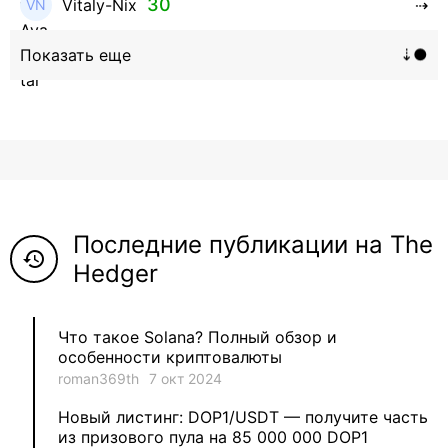
30
Vitaly-Nix
16
Hanna_Zolo4evskaya
12
roman369th
8
ViaBTC_group
5
Anna
Последние публикации на The
5
Neftegrad
history
Hedger
4
Qitosha
Что такое Solana? Полный обзор и
3
Evgeniy
особенности криптовалюты
roman369th
7 окт 2024
3
Garantex
Новый листинг: DOP1/USDT — получите часть
из призового пула на 85 000 000 DOP1