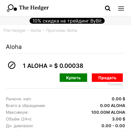
10% скидка на трейдинг ByBit
The Hedger
Aloha
Прогнозы Aloha
Aloha
1 ALOHA =
$ 0.00038
Купить
Продать
Реклама
Рыночн. кап:
0.00 $
Всего в обращении:
0.00 ALOHA
Максимум:
100.00M ALOHA
Объём (24ч):
3.00 $
Дн. диапазон:
0.00 - 0.00