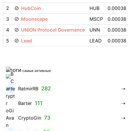
2
HubCoin
HUB
0.00038 $
3
Moonscape
MSCP
0.00038 $
4
UNION Protocol Governance
UNN
0.00038 $
5
Lead
LEAD
0.00038 $
Блоги
самые активные
282
RatmirRB
111
Barter
73
CryptoGin