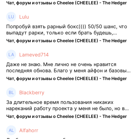
Чат, форум и отзывы о Cheelee (CHEELEE) - The Hedger
Lulu
Попробуй взять рарный бокс)))) 50/50 шанс, что
выпадут рарки, только если брать будешь,
отпиши потом что да как))
Чат, форум и отзывы о Cheelee (CHEELEE) - The Hedger
Lameved714
Даже не знаю. Мне лично не очень нравится
последняя обнова. Благо у меня айфон и базовые
механики платформы остались не тронуты. То
Чат, форум и отзывы о Cheelee (CHEELEE) - The Hedger
есть нет автоматической прокачки как у ...
Blackberry
За длительное время пользования никаких
нареканий работу проекта у меня не было, но в
последнее несколько месяцев как то его
Чат, форум и отзывы о Cheelee (CHEELEE) - The Hedger
подзабросил (было много изменений, решил отси
...
Alfahorr