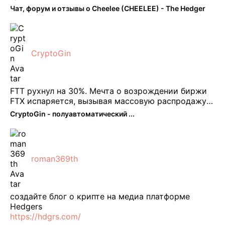
можно юзать без так уже всем надоевшего vpn.
Чат, форум и отзывы о Cheelee (CHEELEE) - The Hedger
Сейчас просто чилю и наслаждаюсь др ...
CryptoGin
FTT рухнул на 30%. Мечта о возрождении биржи
FTX испаряется, вызывая массовую распродажу
ее собственного токена FTT. По словам Кайко , 5
CryptoGin - полуавтоматический ...
февраля FTT, ныне бесполезная ...
roman369th
создайте блог о крипте на медиа платформе
Hedgers
https://hdgrs.com/