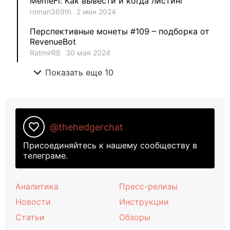
MemeFi: Как вывести и когда листинг
roman369th
2 июн 2024
Перспективные монеты #109 – подборка от
RevenueBot
RatmirRB
30 мая 2024
expand_more
Показать еще 10
favorite_border
@thehedgerchat
Присоединяйтесь к нашему сообществу в
телеграме.
Аналитика
Пресс-релизы
Новости
Инструкции
Статьи
Обзоры