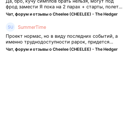
Да, бро, кучу симплов брать нельзя, могут под
фрод замести Я пока на 2 парах + старты, полет
нормальный🤓👌🏻
Чат, форум и отзывы о Cheelee (CHEELEE) - The Hedger
SummerTime
Проект нормас, но в виду последних событий, а
именно труднодоступности рарок, придется
теперь переходить на симплы. Но на рарках и
Чат, форум и отзывы о Cheelee (CHEELEE) - The Hedger
униках как не крути было выгоднее. Или ...