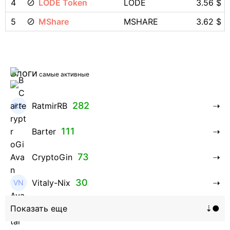
4
LODE Token
LODE
3.56 $
5
MShare
MSHARE
3.62 $
Блоги
самые активные
282
RatmirRB
111
Barter
73
CryptoGin
30
Vitaly-Nix
16
Hanna_Zolo4evskaya