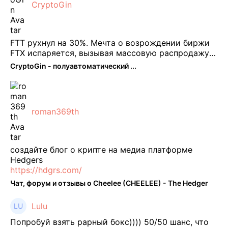
CryptoGin
FTT рухнул на 30%. Мечта о возрождении биржи
FTX испаряется, вызывая массовую распродажу
ее собственного токена FTT. По словам Кайко , 5
CryptoGin - полуавтоматический ...
февраля FTT, ныне бесполезная ...
roman369th
создайте блог о крипте на медиа платформе
Hedgers
https://hdgrs.com/
Чат, форум и отзывы о Cheelee (CHEELEE) - The Hedger
Lulu
Попробуй взять рарный бокс)))) 50/50 шанс, что