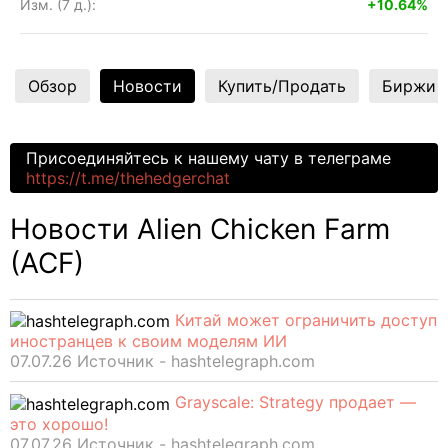
Изм. (7 д.):
+10.64%
Обзор
Новости
Купить/Продать
Биржи
Присоединяйтесь к нашему чату в телеграме
https://t.me/thehedgerchat
Новости Alien Chicken Farm
(ACF)
Китай может ограничить доступ
иностранцев к своим моделям ИИ
07.07.26 Источник - hashtelegraph.com
Grayscale: Strategy продает —
это хорошо!
07.07.26 Источник - hashtelegraph.com