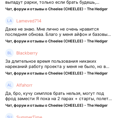
выпадут рарки, только если брать будешь,
отпиши потом что да как))
Чат, форум и отзывы о Cheelee (CHEELEE) - The Hedger
Lameved714
Даже не знаю. Мне лично не очень нравится
последняя обнова. Благо у меня айфон и базовые
механики платформы остались не тронуты. То
Чат, форум и отзывы о Cheelee (CHEELEE) - The Hedger
есть нет автоматической прокачки как у ...
Blackberry
За длительное время пользования никаких
нареканий работу проекта у меня не было, но в
последнее несколько месяцев как то его
Чат, форум и отзывы о Cheelee (CHEELEE) - The Hedger
подзабросил (было много изменений, решил отси
...
Alfahorr
Да, бро, кучу симплов брать нельзя, могут под
фрод замести Я пока на 2 парах + старты, полет
нормальный🤓👌🏻
Чат, форум и отзывы о Cheelee (CHEELEE) - The Hedger
SummerTime