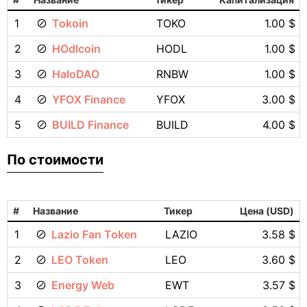
1
Tokoin
TOKO
1.00 $
2
HOdlcoin
HODL
1.00 $
3
HaloDAO
RNBW
1.00 $
4
YFOX Finance
YFOX
3.00 $
5
BUILD Finance
BUILD
4.00 $
По стоимости
#
Название
Тикер
Цена (USD)
1
Lazio Fan Token
LAZIO
3.58 $
2
LEO Token
LEO
3.60 $
3
Energy Web
EWT
3.57 $