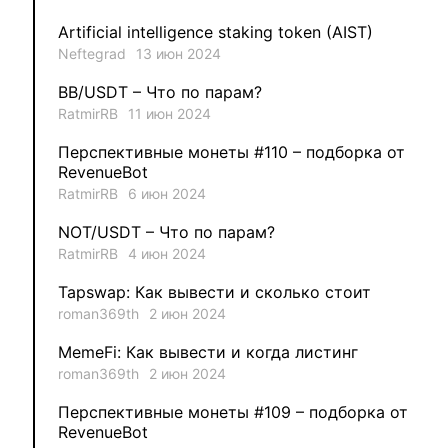
1
VLADYSLAV
Artificial intelligence staking token (AIST)
Neftegrad
13 июн 2024
1
MysticalEnergyNFT
BB/USDT – Что по парам?
1
DecimalChain
RatmirRB
11 июн 2024
Перспективные монеты #110 – подборка от
1
Ksenia
RevenueBot
RatmirRB
6 июн 2024
1
metafreedom_nft
NOT/USDT – Что по парам?
RatmirRB
4 июн 2024
1
METAMINECRAFT
Tapswap: Как вывести и сколько стоит
1
Kate_AAX
roman369th
2 июн 2024
MemeFi: Как вывести и когда листинг
roman369th
2 июн 2024
Перспективные монеты #109 – подборка от
RevenueBot