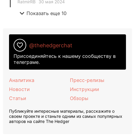
RatmirRB
30 мая 2024
expand_more
Показать еще 10
favorite_border
@thehedgerchat
Присоединяйтесь к нашему сообществу в
телеграме.
Аналитика
Пресс-релизы
Новости
Инструкции
Статьи
Обзоры
Публикуйте интересные материалы, расскажите о
своем проекте и станьте одним из самых популярных
авторов на сайте The Hedger