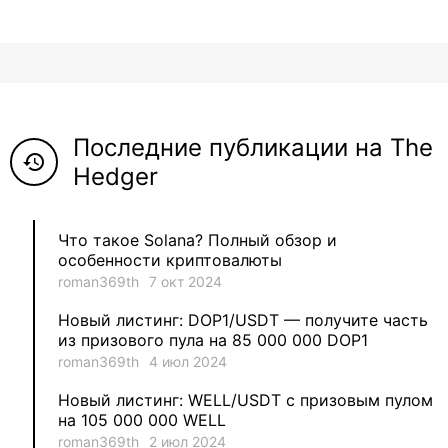
12
roman369th
8
ViaBTC_group
5
Anna
Последние публикации на The
5
Neftegrad
history
Hedger
4
Qitosha
Что такое Solana? Полный обзор и
3
Evgeniy
особенности криптовалюты
roman369th
7 окт 2024
3
Garantex
Новый листинг: DOP1/USDT — получите часть
из призового пула на 85 000 000 DOP1
2
aleksandr-es
roman369th
4 июл 2024
Новый листинг: WELL/USDT с призовым пулом
1
Jevick
на 105 000 000 WELL
roman369th
2 июл 2024