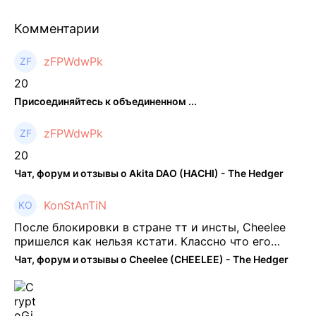
Комментарии
zFPWdwPk
20
Присоединяйтесь к объединенном ...
zFPWdwPk
20
Чат, форум и отзывы о Akita DAO (HACHI) - The Hedger
KonStAnTiN
После блокировки в стране тт и инсты, Cheelee
пришелся как нельзя кстати. Классно что его
можно юзать без так уже всем надоевшего vpn.
Чат, форум и отзывы о Cheelee (CHEELEE) - The Hedger
Сейчас просто чилю и наслаждаюсь др ...