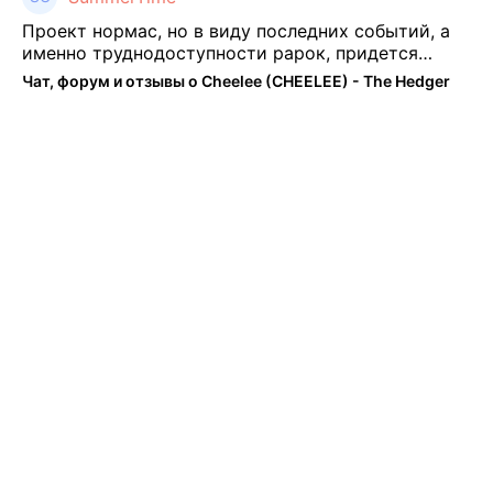
Проект нормас, но в виду последних событий, а
именно труднодоступности рарок, придется
теперь переходить на симплы. Но на рарках и
Чат, форум и отзывы о Cheelee (CHEELEE) - The Hedger
униках как не крути было выгоднее. Или ...