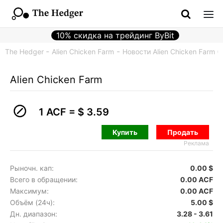
10% скидка на трейдинг ByBit
The Hedger
Alien Chicken Farm
Новости Alien Chicken Farm (
Alien Chicken Farm
1 ACF =
$ 3.59
Купить
Продать
Реклама
Рыночн. кап:
0.00 $
Всего в обращении:
0.00 ACF
Максимум:
0.00 ACF
Объём (24ч):
5.00 $
Дн. диапазон:
3.28 - 3.61