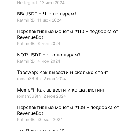
Neftegrad
13 июн 2024
1
MysticalEnergyNFT
BB/USDT – Что по парам?
1
DecimalChain
RatmirRB
11 июн 2024
Перспективные монеты #110 – подборка от
1
Ksenia
RevenueBot
RatmirRB
6 июн 2024
1
metafreedom_nft
NOT/USDT – Что по парам?
RatmirRB
4 июн 2024
1
METAMINECRAFT
Tapswap: Как вывести и сколько стоит
1
Kate_AAX
roman369th
2 июн 2024
MemeFi: Как вывести и когда листинг
roman369th
2 июн 2024
Перспективные монеты #109 – подборка от
RevenueBot
RatmirRB
30 мая 2024
expand_more
Показать еще 10