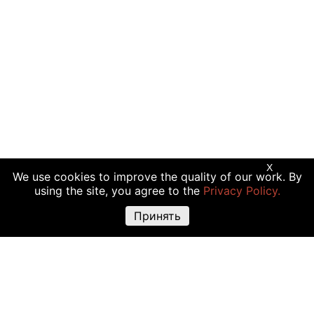
X
We use cookies to improve the quality of our work. By
using the site, you agree to the
Privacy Policy.
Принять
Предупреждение о рисках:
Торговые операции с криптовалютой,
акциями и другими финансовыми инструментами подходят не всем
инвесторам, так как сопряжены с риском полной или частичной
утраты вложений. Крайне высокая волатильность стоимости
криптовалюты объясняется прямой зависимостью ее цены от
множества факторов: изменения законодательства, финансовые
события, политическая конъюнктура и т.д. Использование различных
торговых инструментов, например маржинальной торговли, также