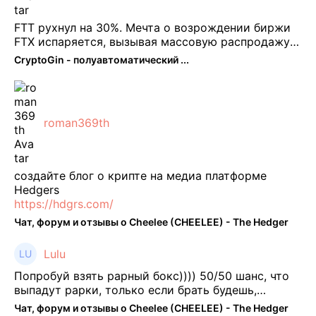
FTT рухнул на 30%. Мечта о возрождении биржи
FTX испаряется, вызывая массовую распродажу
ее собственного токена FTT. По словам Кайко , 5
CryptoGin - полуавтоматический ...
февраля FTT, ныне бесполезная ...
roman369th
создайте блог о крипте на медиа платформе
Hedgers
https://hdgrs.com/
Чат, форум и отзывы о Cheelee (CHEELEE) - The Hedger
Lulu
Попробуй взять рарный бокс)))) 50/50 шанс, что
выпадут рарки, только если брать будешь,
отпиши потом что да как))
Чат, форум и отзывы о Cheelee (CHEELEE) - The Hedger