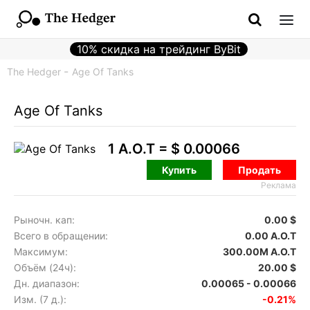
10% скидка на трейдинг ByBit
The Hedger
Age Of Tanks
Age Of Tanks
1 A.O.T =
$ 0.00066
Купить
Продать
Реклама
Рыночн. кап:
0.00 $
Всего в обращении:
0.00 A.O.T
Максимум:
300.00M A.O.T
Объём (24ч):
20.00 $
Дн. диапазон:
0.00065 - 0.00066
Изм. (7 д.):
-0.21%