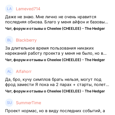
Lameved714
Даже не знаю. Мне лично не очень нравится
последняя обнова. Благо у меня айфон и базовые
механики платформы остались не тронуты. То
Чат, форум и отзывы о Cheelee (CHEELEE) - The Hedger
есть нет автоматической прокачки как у ...
Blackberry
За длительное время пользования никаких
нареканий работу проекта у меня не было, но в
последнее несколько месяцев как то его
Чат, форум и отзывы о Cheelee (CHEELEE) - The Hedger
подзабросил (было много изменений, решил отси
...
Alfahorr
Да, бро, кучу симплов брать нельзя, могут под
фрод замести Я пока на 2 парах + старты, полет
нормальный🤓👌🏻
Чат, форум и отзывы о Cheelee (CHEELEE) - The Hedger
SummerTime
Проект нормас, но в виду последних событий, а