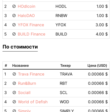
2
HOdlcoin
HODL
1.00 $
3
HaloDAO
RNBW
1.00 $
4
YFOX Finance
YFOX
3.00 $
5
BUILD Finance
BUILD
4.00 $
По стоимости
#
Название
Тикер
Цена (USD)
1
Trava Finance
TRAVA
0.00066 $
2
Run&Burn
RBT
0.00066 $
3
Sociall
SCL
0.00066 $
4
World of Defish
WOD
0.00066 $
5
Simply
SIMPLY
0.00066 $