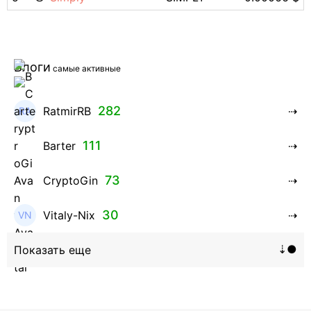
Блоги
самые активные
282
RatmirRB
111
Barter
73
CryptoGin
30
Vitaly-Nix
16
Hanna_Zolo4evskaya
12
roman369th