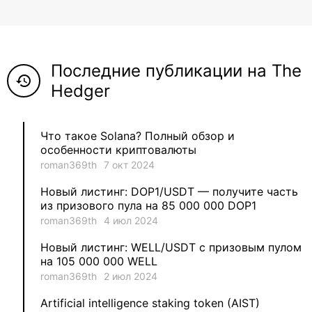
8
ViaBTC_group
5
Anna
Последние публикации на The
5
Neftegrad
history
Hedger
4
Qitosha
Что такое Solana? Полный обзор и
3
Evgeniy
особенности криптовалюты
roman369th
7 окт 2024
3
Garantex
Новый листинг: DOP1/USDT — получите часть
из призового пула на 85 000 000 DOP1
2
aleksandr-es
roman369th
4 июл 2024
Новый листинг: WELL/USDT с призовым пулом
1
Jevick
на 105 000 000 WELL
roman369th
2 июл 2024
1
VLADYSLAV
Artificial intelligence staking token (AIST)