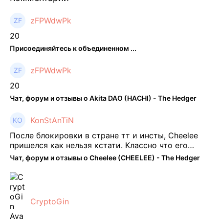
zFPWdwPk
20
Присоединяйтесь к объединенном ...
zFPWdwPk
20
Чат, форум и отзывы о Akita DAO (HACHI) - The Hedger
KonStAnTiN
После блокировки в стране тт и инсты, Cheelee
пришелся как нельзя кстати. Классно что его
можно юзать без так уже всем надоевшего vpn.
Чат, форум и отзывы о Cheelee (CHEELEE) - The Hedger
Сейчас просто чилю и наслаждаюсь др ...
CryptoGin