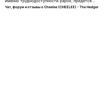
именно труднодоступности рарок, придется
теперь переходить на симплы. Но на рарках и
Чат, форум и отзывы о Cheelee (CHEELEE) - The Hedger
униках как не крути было выгоднее. Или ...