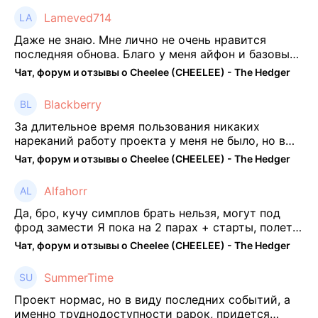
Lameved714
Даже не знаю. Мне лично не очень нравится
последняя обнова. Благо у меня айфон и базовые
механики платформы остались не тронуты. То
Чат, форум и отзывы о Cheelee (CHEELEE) - The Hedger
есть нет автоматической прокачки как у ...
Blackberry
За длительное время пользования никаких
нареканий работу проекта у меня не было, но в
последнее несколько месяцев как то его
Чат, форум и отзывы о Cheelee (CHEELEE) - The Hedger
подзабросил (было много изменений, решил отси
...
Alfahorr
Да, бро, кучу симплов брать нельзя, могут под
фрод замести Я пока на 2 парах + старты, полет
нормальный🤓👌🏻
Чат, форум и отзывы о Cheelee (CHEELEE) - The Hedger
SummerTime
Проект нормас, но в виду последних событий, а
именно труднодоступности рарок, придется