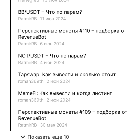
1
MysticalEnergyNFT
BB/USDT – Что по парам?
1
DecimalChain
RatmirRB
11 июн 2024
Перспективные монеты #110 – подборка от
1
Ksenia
RevenueBot
RatmirRB
6 июн 2024
1
metafreedom_nft
NOT/USDT – Что по парам?
RatmirRB
4 июн 2024
1
METAMINECRAFT
Tapswap: Как вывести и сколько стоит
1
Kate_AAX
roman369th
2 июн 2024
MemeFi: Как вывести и когда листинг
roman369th
2 июн 2024
Перспективные монеты #109 – подборка от
RevenueBot
RatmirRB
30 мая 2024
expand_more
Показать еще 10