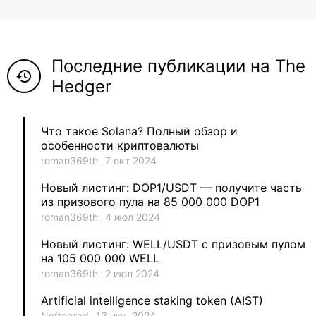
8
ViaBTC_group
5
Anna
Последние публикации на The
5
Neftegrad
history
Hedger
4
Qitosha
Что такое Solana? Полный обзор и
3
Evgeniy
особенности криптовалюты
roman369th
7 окт 2024
3
Garantex
Новый листинг: DOP1/USDT — получите часть
из призового пула на 85 000 000 DOP1
2
aleksandr-es
roman369th
4 июл 2024
Новый листинг: WELL/USDT с призовым пулом
1
Jevick
на 105 000 000 WELL
roman369th
2 июл 2024
1
VLADYSLAV
Artificial intelligence staking token (AIST)
Neftegrad
13 июн 2024