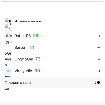
Блоги
самые активные
282
RatmirRB
111
Barter
73
CryptoGin
30
Vitaly-Nix
16
Hanna_Zolo4evskaya
12
roman369th