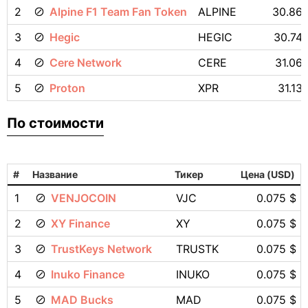
2
Alpine F1 Team Fan Token
ALPINE
30.86
3
Hegic
HEGIC
30.74
4
Cere Network
CERE
31.06
5
Proton
XPR
31.13
По стоимости
#
Название
Тикер
Цена (USD)
1
VENJOCOIN
VJC
0.075 $
2
XY Finance
XY
0.075 $
3
TrustKeys Network
TRUSTK
0.075 $
4
Inuko Finance
INUKO
0.075 $
5
MAD Bucks
MAD
0.075 $