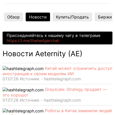
Обзор
Новости
Купить/Продать
Биржи
Присоединяйтесь к нашему чату в телеграме
https://t.me/thehedgerchat
Новости Aeternity (AE)
Китай может ограничить доступ
иностранцев к своим моделям ИИ
07.07.26 Источник - hashtelegraph.com
Grayscale: Strategy продает —
это хорошо!
07.07.26 Источник - hashtelegraph.com
Роботы в Китае заменили людей