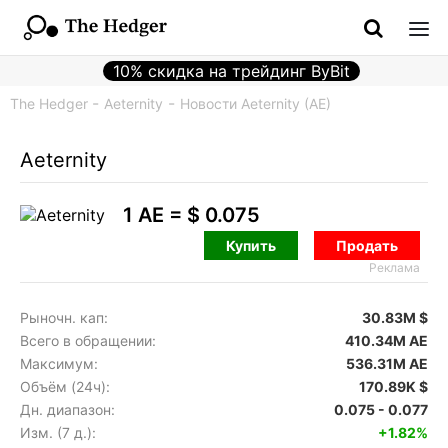
10% скидка на трейдинг ByBit
The Hedger
Aeternity
Новости Aeternity (AE)
Aeternity
1 AE =
$ 0.075
Купить
Продать
Реклама
Рыночн. кап:
30.83M $
Всего в обращении:
410.34M AE
Максимум:
536.31M AE
Объём (24ч):
170.89K $
Дн. диапазон:
0.075 - 0.077
Изм. (7 д.):
+1.82%