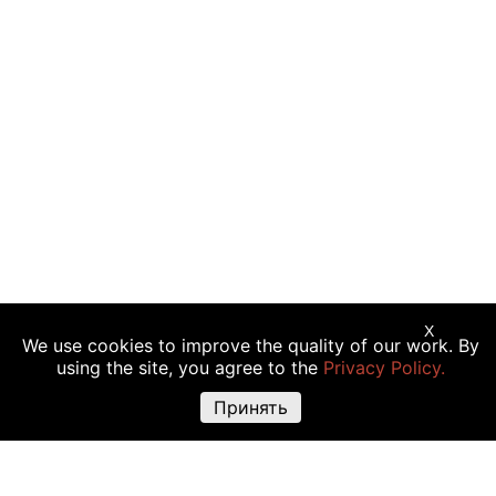
X
We use cookies to improve the quality of our work. By
Предупреждение о рисках:
Торговые операции с криптовалютой,
using the site, you agree to the
Privacy Policy.
акциями и другими финансовыми инструментами подходят не всем
инвесторам, так как сопряжены с риском полной или частичной
Принять
утраты вложений. Крайне высокая волатильность стоимости
криптовалюты объясняется прямой зависимостью ее цены от
множества факторов: изменения законодательства, финансовые
события, политическая конъюнктура и т.д. Использование различных
торговых инструментов, например маржинальной торговли, также
повышают риск утраты средств.