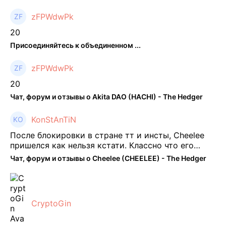
zFPWdwPk
20
Присоединяйтесь к объединенном ...
zFPWdwPk
20
Чат, форум и отзывы о Akita DAO (HACHI) - The Hedger
KonStAnTiN
После блокировки в стране тт и инсты, Cheelee
пришелся как нельзя кстати. Классно что его
можно юзать без так уже всем надоевшего vpn.
Чат, форум и отзывы о Cheelee (CHEELEE) - The Hedger
Сейчас просто чилю и наслаждаюсь др ...
CryptoGin