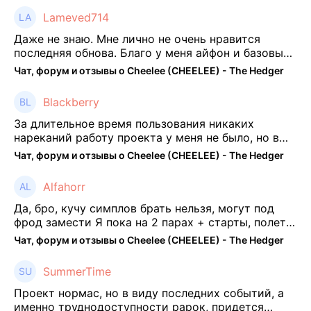
Lameved714
Даже не знаю. Мне лично не очень нравится
последняя обнова. Благо у меня айфон и базовые
механики платформы остались не тронуты. То
Чат, форум и отзывы о Cheelee (CHEELEE) - The Hedger
есть нет автоматической прокачки как у ...
Blackberry
За длительное время пользования никаких
нареканий работу проекта у меня не было, но в
последнее несколько месяцев как то его
Чат, форум и отзывы о Cheelee (CHEELEE) - The Hedger
подзабросил (было много изменений, решил отси
...
Alfahorr
Да, бро, кучу симплов брать нельзя, могут под
фрод замести Я пока на 2 парах + старты, полет
нормальный🤓👌🏻
Чат, форум и отзывы о Cheelee (CHEELEE) - The Hedger
SummerTime
Проект нормас, но в виду последних событий, а
именно труднодоступности рарок, придется