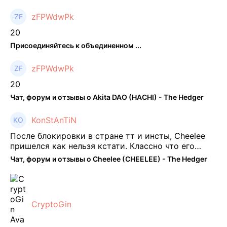
zFPWdwPk
20
Присоединяйтесь к объединенном ...
zFPWdwPk
20
Чат, форум и отзывы о Akita DAO (HACHI) - The Hedger
KonStAnTiN
После блокировки в стране тт и инсты, Cheelee
пришелся как нельзя кстати. Классно что его
можно юзать без так уже всем надоевшего vpn.
Чат, форум и отзывы о Cheelee (CHEELEE) - The Hedger
Сейчас просто чилю и наслаждаюсь др ...
CryptoGin