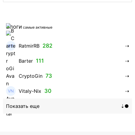
Блоги
самые активные
282
RatmirRB
111
Barter
73
CryptoGin
30
Vitaly-Nix
16
Hanna_Zolo4evskaya
12
roman369th