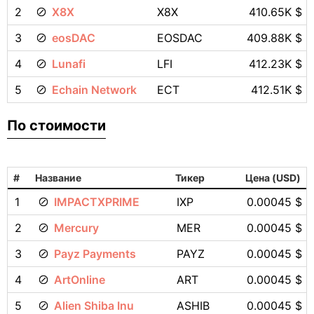
2
X8X
X8X
410.65K $
3
eosDAC
EOSDAC
409.88K $
4
Lunafi
LFI
412.23K $
5
Echain Network
ECT
412.51K $
По стоимости
#
Название
Тикер
Цена (USD)
1
IMPACTXPRIME
IXP
0.00045 $
2
Mercury
MER
0.00045 $
3
Payz Payments
PAYZ
0.00045 $
4
ArtOnline
ART
0.00045 $
5
Alien Shiba Inu
ASHIB
0.00045 $