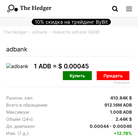
10% скидка на трейдинг ByBit
The Hedger
adbank
Новости adbank (ADB)
adbank
1 ADB =
$ 0.00045
Купить
Продать
Реклама
Рыночн. кап:
410.84K $
Всего в обращении:
912.16M ADB
Максимум:
1.00B ADB
Объём (24ч):
2.44K $
Дн. диапазон:
0.00044 - 0.00046
Изм. (7 д.):
+12.78%