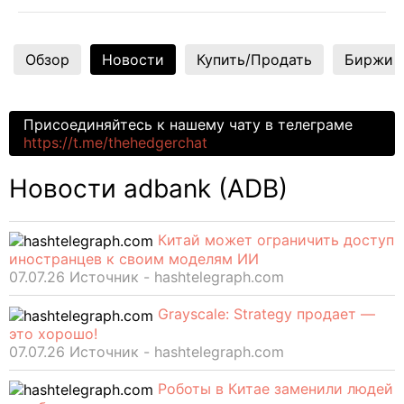
Обзор
Новости
Купить/Продать
Биржи
Присоединяйтесь к нашему чату в телеграме
https://t.me/thehedgerchat
Новости adbank (ADB)
Китай может ограничить доступ
иностранцев к своим моделям ИИ
07.07.26 Источник - hashtelegraph.com
Grayscale: Strategy продает —
это хорошо!
07.07.26 Источник - hashtelegraph.com
Роботы в Китае заменили людей