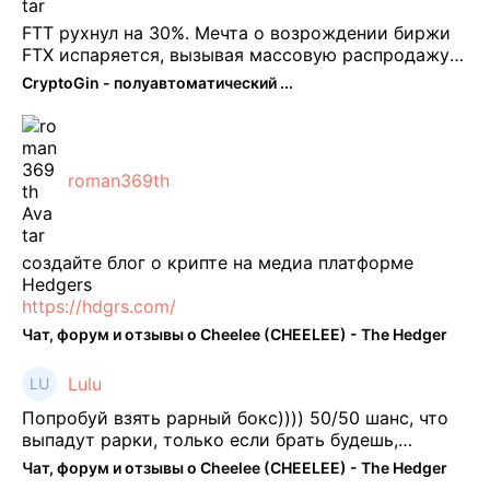
FTT рухнул на 30%. Мечта о возрождении биржи
FTX испаряется, вызывая массовую распродажу
ее собственного токена FTT. По словам Кайко , 5
CryptoGin - полуавтоматический ...
февраля FTT, ныне бесполезная ...
roman369th
создайте блог о крипте на медиа платформе
Hedgers
https://hdgrs.com/
Чат, форум и отзывы о Cheelee (CHEELEE) - The Hedger
Lulu
Попробуй взять рарный бокс)))) 50/50 шанс, что
выпадут рарки, только если брать будешь,
отпиши потом что да как))
Чат, форум и отзывы о Cheelee (CHEELEE) - The Hedger