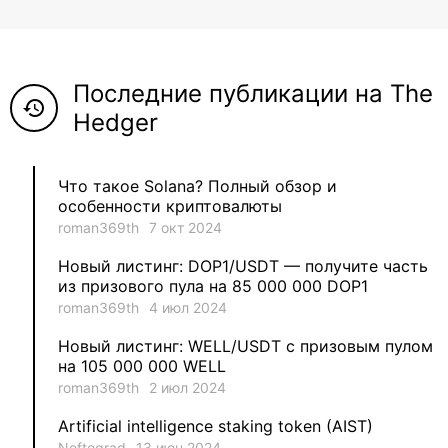
8
ViaBTC_group
5
Anna
Последние публикации на The
5
Neftegrad
history
Hedger
4
Qitosha
Что такое Solana? Полный обзор и
3
Evgeniy
особенности криптовалюты
roman369th
7 окт 2024
3
Garantex
Новый листинг: DOP1/USDT — получите часть
из призового пула на 85 000 000 DOP1
2
aleksandr-es
roman369th
4 июл 2024
Новый листинг: WELL/USDT с призовым пулом
1
Jevick
на 105 000 000 WELL
roman369th
2 июл 2024
1
VLADYSLAV
Artificial intelligence staking token (AIST)
Neftegrad
13 июн 2024