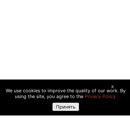
X
We use cookies to improve the quality of our work. By
Предупреждение о рисках:
Торговые операции с криптовалютой,
using the site, you agree to the
Privacy Policy.
акциями и другими финансовыми инструментами подходят не всем
инвесторам, так как сопряжены с риском полной или частичной
Принять
утраты вложений. Крайне высокая волатильность стоимости
криптовалюты объясняется прямой зависимостью ее цены от
множества факторов: изменения законодательства, финансовые
события, политическая конъюнктура и т.д. Использование различных
торговых инструментов, например маржинальной торговли, также
повышают риск утраты средств.