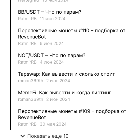
1
MysticalEnergyNFT
BB/USDT – Что по парам?
1
DecimalChain
RatmirRB
11 июн 2024
Перспективные монеты #110 – подборка от
1
Ksenia
RevenueBot
RatmirRB
6 июн 2024
1
metafreedom_nft
NOT/USDT – Что по парам?
RatmirRB
4 июн 2024
1
METAMINECRAFT
Tapswap: Как вывести и сколько стоит
1
Kate_AAX
roman369th
2 июн 2024
MemeFi: Как вывести и когда листинг
roman369th
2 июн 2024
Перспективные монеты #109 – подборка от
RevenueBot
RatmirRB
30 мая 2024
expand_more
Показать еще 10