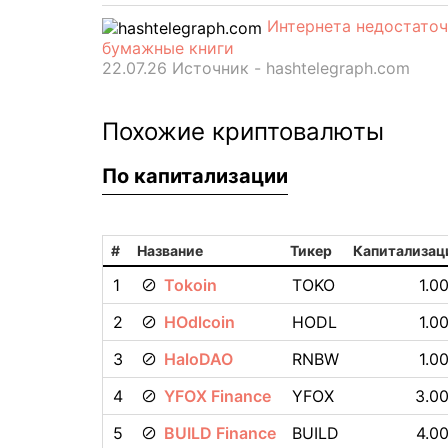
Интернета недостаточ
бумажные книги
22.07.26 Источник - hashtelegraph.com
Похожие криптовалюты
По капитализации
#
Название
Тикер
Капитализац
1
Tokoin
TOKO
1.0
2
HOdlcoin
HODL
1.0
3
HaloDAO
RNBW
1.0
4
YFOX Finance
YFOX
3.00
5
BUILD Finance
BUILD
4.00