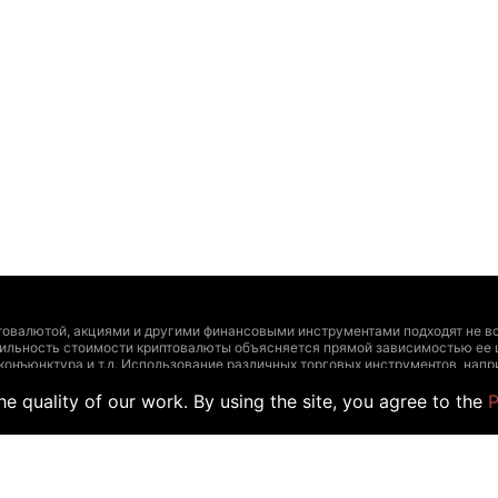
товалютой, акциями и другими финансовыми инструментами подходят не вс
тильность стоимости криптовалюты объясняется прямой зависимостью ее 
 конъюнктура и т.д. Использование различных торговых инструментов, на
и инструментами должно основываться на четырех сопряженных факторах:
e quality of our work. By using the site, you agree to the
P
ирования, допустимый уровень риска. Дополнительно рекомендуем проконс
т утратить актуальность и содержать неточности, а указанные цены и др
учаев размещения информации обычными пользователями, а не официальны
йте информацию для торговли. Точно так же, как и другой поставщик данны
а таких данных торговыми сделками.
er, как и любого другого поставщика данных на этот веб-сайт, производи