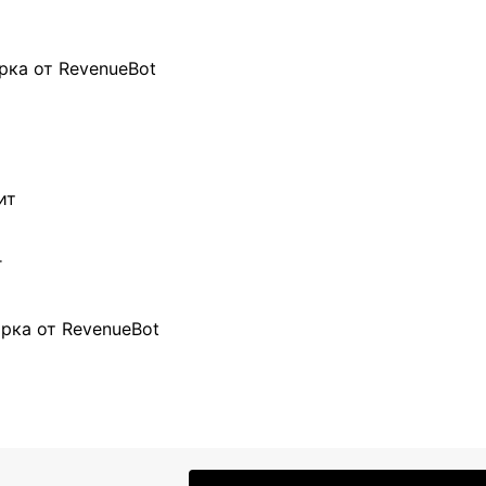
рка от RevenueBot
ит
г
рка от RevenueBot