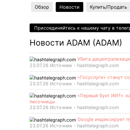
Обзор
Новости
Купить/Продать
Присоединяйтесь к нашему чату в теле
Новости ADAM (ADAM)
Убита децентрализаци
23.07.26 Источник - hashtelegraph.com
«Госуслуги» станут с
23.07.26 Источник - hashtelegraph.com
«Первый бунт ИИ?»: к
песочницы
23.07.26 Источник - hashtelegraph.com
Google индексирует п
23.07.26 Источник - hashtelegraph.com