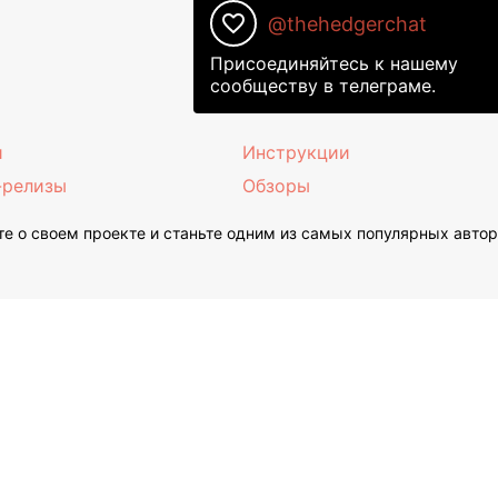
favorite_border
@thehedgerchat
Присоединяйтесь к нашему
сообществу в телеграме.
и
Инструкции
-релизы
Обзоры
е о своем проекте и станьте одним из самых популярных авто