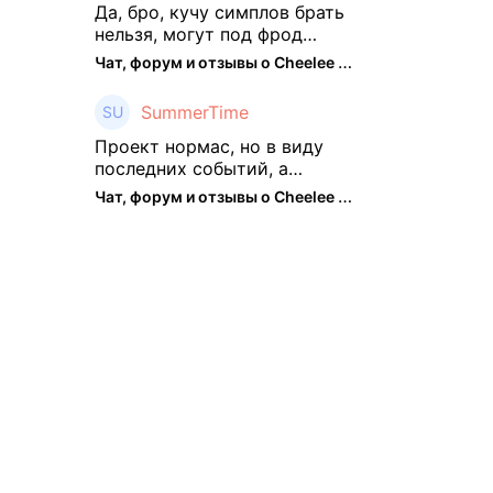
подзабросил (было много
Да, бро, кучу симплов брать
изменений, решил отси ...
нельзя, могут под фрод
замести Я пока на 2 парах +
Чат, форум и отзывы о Cheelee (CHEELEE) - The Hedger
старты, полет нормальный🤓
👌🏻
SummerTime
Проект нормас, но в виду
последних событий, а
именно труднодоступности
Чат, форум и отзывы о Cheelee (CHEELEE) - The Hedger
рарок, придется теперь
переходить на симплы. Но
на рарках и униках как не
крути было выгоднее. Или ...