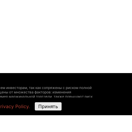
ем инвесторам, так как сопряжены с риском полной
цены от множества факторов: изменения
пример маржинальной торговли, также повышают риск
 личный опыт, исчерпывающая информация о всех
rivacy Policy.
Принять
ультироваться у профессионала.
угие данные — быть ориентировочными, не
ми представителями биржи. The Hedger не
х на этом ресурсе, The Hedger не несет
ть с размещенными здесь данными следующие действия: