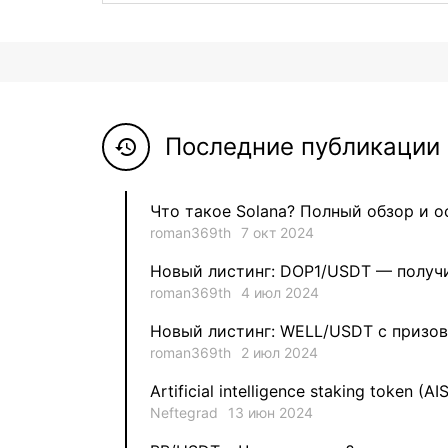
Последние публикации 
history
Что такое Solana? Полный обзор и 
roman369th
7 окт 2024
Новый листинг: DOP1/USDT — получи
roman369th
4 июл 2024
Новый листинг: WELL/USDT с призов
roman369th
2 июл 2024
Artificial intelligence staking token (AI
Neftegrad
13 июн 2024