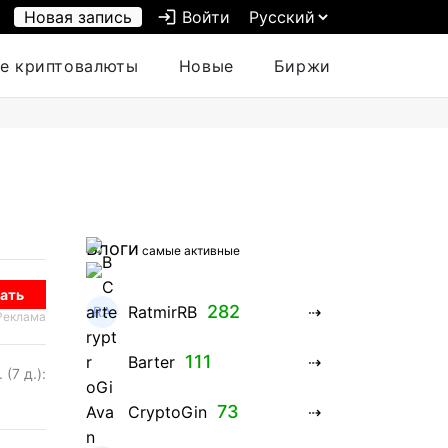
Новая запись
login
Войти
е криптовалюты
Новые
Биржи
Блоги
самые активные
ать
282
RatmirRB
Реклама
111
Barter
 (7 д.):
73
CryptoGin