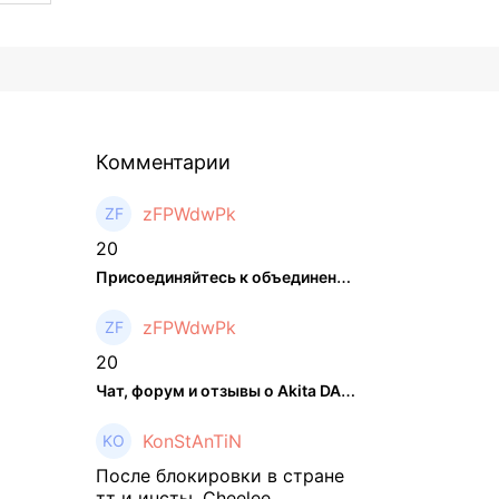
Комментарии
zFPWdwPk
20
Присоединяйтесь к объединенном ...
zFPWdwPk
20
Чат, форум и отзывы о Akita DAO (HACHI) - The Hedger
KonStAnTiN
После блокировки в стране
тт и инсты, Cheelee