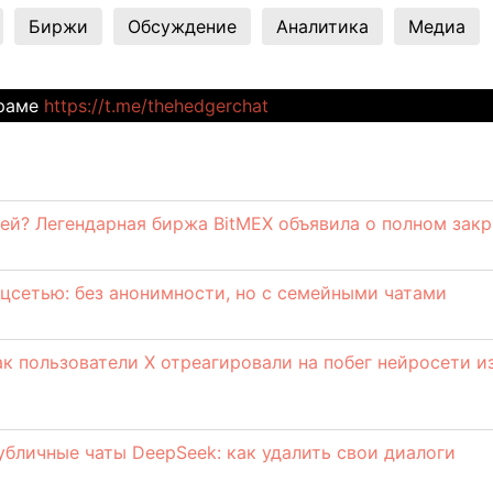
Биржи
Обсуждение
Аналитика
Медиа
граме
https://t.me/thehedgerchat
ей? Легендарная биржа BitMEX объявила о полном зак
оцсетью: без анонимности, но с семейными чатами
ак пользователи X отреагировали на побег нейросети и
убличные чаты DeepSeek: как удалить свои диалоги