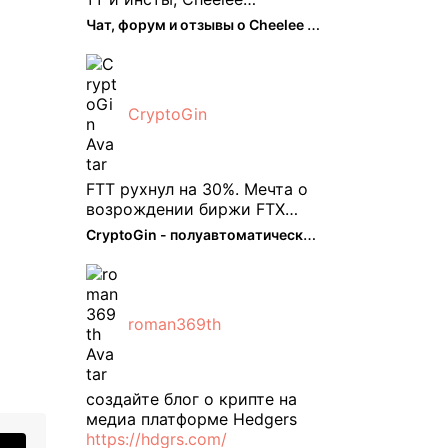
пришелся как нельзя кстати.
Чат, форум и отзывы о Cheelee (CHEELEE) - The Hedger
Классно что его можно
юзать без так уже всем
надоевшего vpn. Сейчас
просто чилю и наслаждаюсь
CryptoGin
др ...
FTT рухнул на 30%. Мечта о
возрождении биржи FTX
испаряется, вызывая
CryptoGin - полуавтоматический ...
массовую распродажу ее
собственного токена FTT. По
словам Кайко , 5 февраля
FTT, ныне бесполезная ...
roman369th
создайте блог о крипте на
медиа платформе Hedgers
https://hdgrs.com/