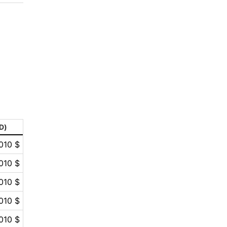
2
aleksandr-es
1
Jevick
1
VLADYSLAV
1
MysticalEnergyNFT
1
DecimalChain
D)
1
Ksenia
010 $
1
metafreedom_nft
010 $
010 $
1
METAMINECRAFT
010 $
1
Kate_AAX
010 $