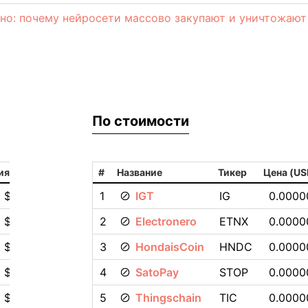
но: почему нейросети массово закупают и уничтожают
По стоимости
ия
#
Название
Тикер
Цена (US
0 $
1
IGT
IG
0.0000
0 $
2
Electronero
ETNX
0.0000
0 $
3
HondaisCoin
HNDC
0.0000
 $
4
SatoPay
STOP
0.0000
 $
5
Thingschain
TIC
0.0000