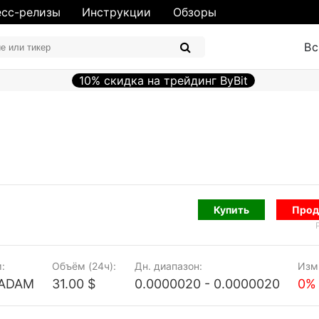
сс-релизы
Инструкции
Обзоры
Вс
10% скидка на трейдинг ByBit
Купить
Прод
:
Объём (24ч):
Дн. диапазон:
Изм.
 ADAM
31.00 $
0.0000020 - 0.0000020
0%