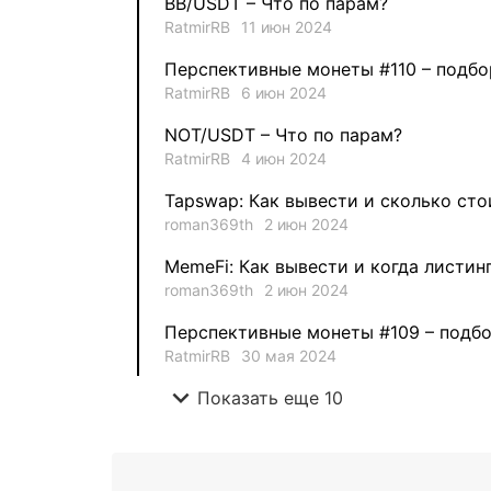
BB/USDT – Что по парам?
RatmirRB
11 июн 2024
Перспективные монеты #110 – подбо
RatmirRB
6 июн 2024
NOT/USDT – Что по парам?
RatmirRB
4 июн 2024
Tapswap: Как вывести и сколько сто
roman369th
2 июн 2024
MemeFi: Как вывести и когда листин
roman369th
2 июн 2024
Перспективные монеты #109 – подбо
RatmirRB
30 мая 2024
expand_more
Показать еще 10