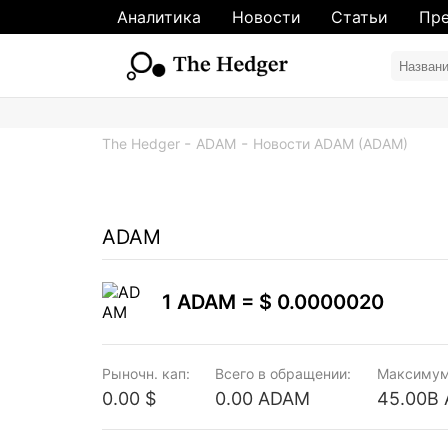
Аналитика
Новости
Статьи
Пре
The Hedger
ADAM
Новости ADAM (ADAM)
ADAM
1 ADAM =
$ 0.0000020
Рыночн. кап:
Всего в обращении:
Максимум
0.00 $
0.00 ADAM
45.00B