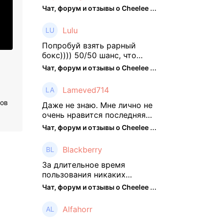
Чат, форум и отзывы о Cheelee (CHEELEE) - The Hedger
Lulu
Попробуй взять рарный
бокс)))) 50/50 шанс, что
выпадут рарки, только если
Чат, форум и отзывы о Cheelee (CHEELEE) - The Hedger
брать будешь, отпиши потом
что да как))
Lameved714
ров
Даже не знаю. Мне лично не
очень нравится последняя
обнова. Благо у меня айфон
Чат, форум и отзывы о Cheelee (CHEELEE) - The Hedger
и базовые механики
платформы остались не
Blackberry
тронуты. То есть нет
автоматической прокачки
За длительное время
как у ...
пользования никаких
нареканий работу проекта у
Чат, форум и отзывы о Cheelee (CHEELEE) - The Hedger
меня не было, но в
последнее несколько
Alfahorr
месяцев как то его