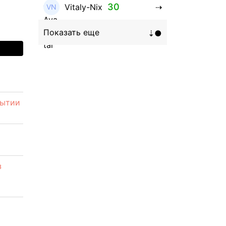
30
Vitaly-Nix
16
Hanna_Zolo4evskaya
12
roman369th
8
ViaBTC_group
рытии
5
Anna
5
Neftegrad
4
Qitosha
з
3
Evgeniy
3
Garantex