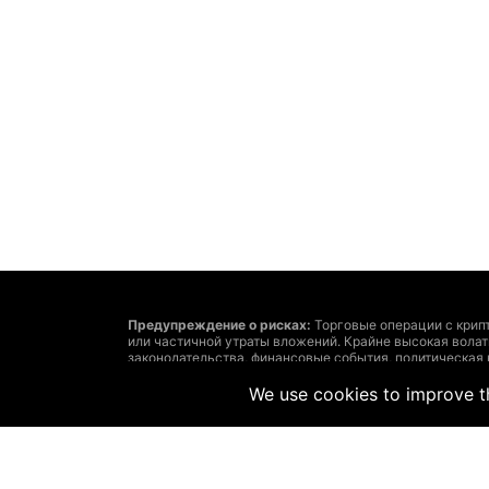
Предупреждение о рисках:
Торговые операции с крип
или частичной утраты вложений. Крайне высокая вола
законодательства, финансовые события, политическая
утраты средств.
Решение о сделках с криптовалютами или финансовым
We use cookies to improve th
затратах и рисках, точно определенные задачи инвест
Помните: размещенная на этом сайте информация може
соответствовать рыночным. Такое возможно из-за сл
рекомендует использовать предоставленную на этом са
ответственности за убытки, вызванные основанными н
Запрещается без письменного на то согласия The Hedg