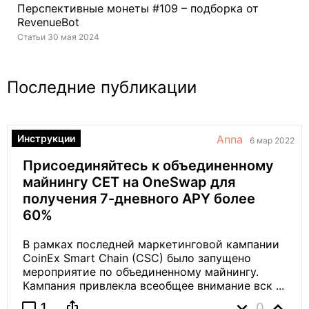
Перспективные монеты #109 – подборка от
RevenueBot
Статьи 30 мая 2024
Последние публикации
Инструкции
Anna
6 мар 2022
Присоединяйтесь к объединенному
майнингу CET на OneSwap для
получения 7-дневного APY более
60%
В рамках последней маркетинговой кампании
CoinEx Smart Chain (CSC) было запущено
мероприятие по объединенному майнингу.
Кампания привлекла всеобщее внимание вск ...
expand_more
expand_less
ios_share
chat_bubble_outline
1
0