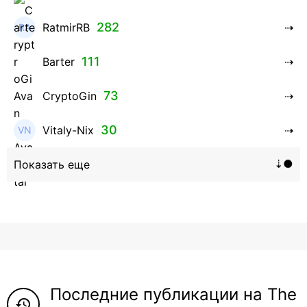
282
RatmirRB
111
Barter
73
CryptoGin
30
Vitaly-Nix
16
Hanna_Zolo4evskaya
12
roman369th
8
ViaBTC_group
5
Anna
Последние публикации на The
5
Neftegrad
history