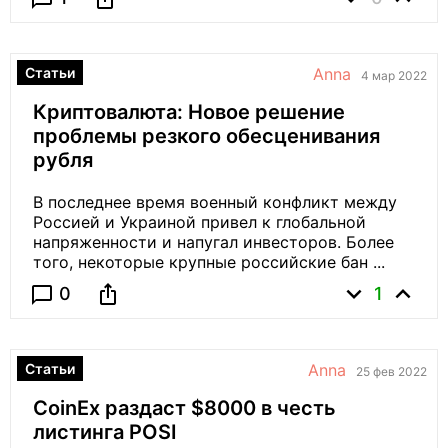
Статьи
Anna
4 мар 2022
Криптовалюта: Новое решение
проблемы резкого обесценивания
рубля
В последнее время военный конфликт между
Россией и Украиной привел к глобальной
напряженности и напугал инвесторов. Более
того, некоторые крупные российские бан ...
expand_more
expand_less
ios_share
chat_bubble_outline
0
1
Статьи
Anna
25 фев 2022
CoinEx раздаст $8000 в честь
листинга POSI