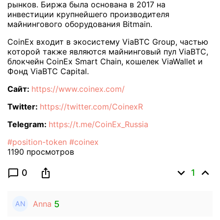
рынков. Биржа была основана в 2017 на
инвестиции крупнейшего производителя
майнингового оборудования Bitmain.
CoinEx входит в экосистему ViaBTC Group, частью
которой также являются майнинговый пул ViaBTC,
блокчейн CoinEx Smart Chain, кошелек ViaWallet и
Фонд ViaBTC Capital.
Сайт:
https://www.coinex.com/
Twitter:
https://twitter.com/CoinexR
Telegram:
https://t.me/CoinEx_Russia
#position-token
#coinex
1190 просмотров
expand_more
expand_less
ios_share
chat_bubble_outline
0
1
5
Anna