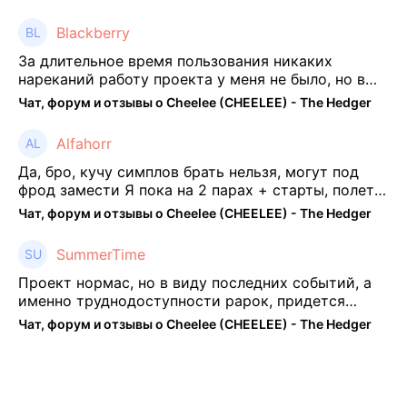
есть нет автоматической прокачки как у ...
Blackberry
За длительное время пользования никаких
нареканий работу проекта у меня не было, но в
последнее несколько месяцев как то его
Чат, форум и отзывы о Cheelee (CHEELEE) - The Hedger
подзабросил (было много изменений, решил отси
...
Alfahorr
Да, бро, кучу симплов брать нельзя, могут под
фрод замести Я пока на 2 парах + старты, полет
нормальный🤓👌🏻
Чат, форум и отзывы о Cheelee (CHEELEE) - The Hedger
SummerTime
Проект нормас, но в виду последних событий, а
именно труднодоступности рарок, придется
теперь переходить на симплы. Но на рарках и
Чат, форум и отзывы о Cheelee (CHEELEE) - The Hedger
униках как не крути было выгоднее. Или ...