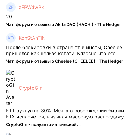
zFPWdwPk
20
Чат, форум и отзывы о Akita DAO (HACHI) - The Hedger
KonStAnTiN
После блокировки в стране тт и инсты, Cheelee
пришелся как нельзя кстати. Классно что его
можно юзать без так уже всем надоевшего vpn.
Чат, форум и отзывы о Cheelee (CHEELEE) - The Hedger
Сейчас просто чилю и наслаждаюсь др ...
CryptoGin
FTT рухнул на 30%. Мечта о возрождении биржи
FTX испаряется, вызывая массовую распродажу
ее собственного токена FTT. По словам Кайко , 5
CryptoGin - полуавтоматический ...
февраля FTT, ныне бесполезная ...