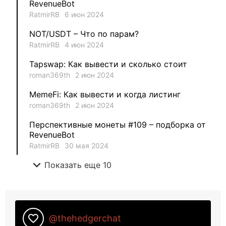
RevenueBot
RatmirRB
6 июн 2024
1
metafreedom_nft
NOT/USDT – Что по парам?
RatmirRB
4 июн 2024
1
METAMINECRAFT
Tapswap: Как вывести и сколько стоит
1
Kate_AAX
roman369th
2 июн 2024
MemeFi: Как вывести и когда листинг
roman369th
2 июн 2024
Перспективные монеты #109 – подборка от
RevenueBot
RatmirRB
30 мая 2024
expand_more
Показать еще 10
favorite_border
@thehedgerchat