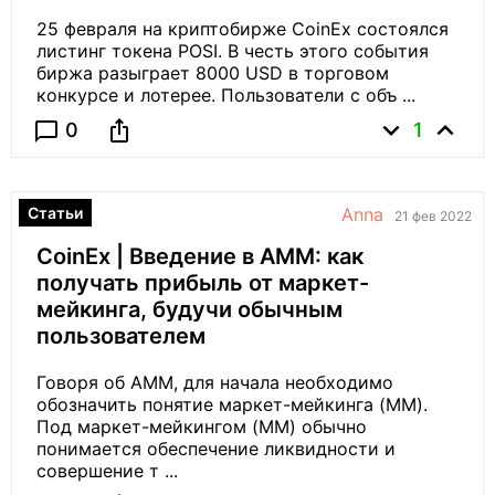
25 февраля на криптобирже CoinEx состоялся
листинг токена POSI. В честь этого события
биржа разыграет 8000 USD в торговом
конкурсе и лотерее. Пользователи с объ ...
expand_more
expand_less
ios_share
chat_bubble_outline
0
1
Статьи
Anna
21 фев 2022
CoinEx | Введение в AMM: как
получать прибыль от маркет-
мейкинга, будучи обычным
пользователем
Говоря об AMM, для начала необходимо
обозначить понятие маркет-мейкинга (MM).
Под маркет-мейкингом (MM) обычно
понимается обеспечение ликвидности и
совершение т ...