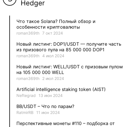
Hedger
4
Qitosha
Что такое Solana? Полный обзор и
3
Evgeniy
особенности криптовалюты
roman369th
7 окт 2024
3
Garantex
Новый листинг: DOP1/USDT — получите часть
из призового пула на 85 000 000 DOP1
2
aleksandr-es
roman369th
4 июл 2024
Новый листинг: WELL/USDT с призовым пулом
1
Jevick
на 105 000 000 WELL
roman369th
2 июл 2024
1
VLADYSLAV
Artificial intelligence staking token (AIST)
Neftegrad
13 июн 2024
1
MysticalEnergyNFT
BB/USDT – Что по парам?
1
DecimalChain
RatmirRB
11 июн 2024
Перспективные монеты #110 – подборка от
1
Ksenia