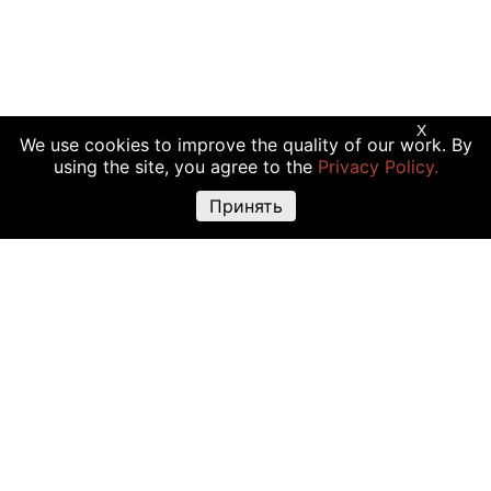
X
We use cookies to improve the quality of our work. By
using the site, you agree to the
Privacy Policy.
Принять
Предупреждение о рисках:
Торговые операции с криптовалютой,
акциями и другими финансовыми инструментами подходят не всем
инвесторам, так как сопряжены с риском полной или частичной
утраты вложений. Крайне высокая волатильность стоимости
криптовалюты объясняется прямой зависимостью ее цены от
множества факторов: изменения законодательства, финансовые
события, политическая конъюнктура и т.д. Использование различных
торговых инструментов, например маржинальной торговли, также
повышают риск утраты средств.
Решение о сделках с криптовалютами или финансовыми
инструментами должно основываться на четырех сопряженных
факторах: личный опыт, исчерпывающая информация о всех затратах
и рисках, точно определенные задачи инвестирования, допустимый
уровень риска. Дополнительно рекомендуем проконсультироваться у
профессионала.
Помните: размещенная на этом сайте информация может утратить