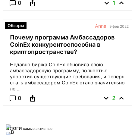
expand_more
expand_less
ios_share
chat_bubble_outline
0
1
Обзоры
Anna
9 фев 2022
Почему программа Амбассадоров
CoinEx конкурентоспособна в
криптопространстве?
Недавно биржа CoinEx обновила свою
амбассадорскую программу, полностью
упростив существующие требования, и теперь
стать амбассадором CoinEx стало значительно
ле ...
expand_more
expand_less
ios_share
chat_bubble_outline
0
2
Блоги
самые активные