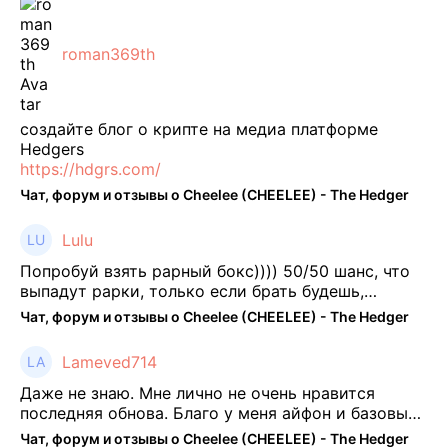
roman369th
создайте блог о крипте на медиа платформе
Hedgers
https://hdgrs.com/
Чат, форум и отзывы о Cheelee (CHEELEE) - The Hedger
Lulu
Попробуй взять рарный бокс)))) 50/50 шанс, что
выпадут рарки, только если брать будешь,
отпиши потом что да как))
Чат, форум и отзывы о Cheelee (CHEELEE) - The Hedger
Lameved714
Даже не знаю. Мне лично не очень нравится
последняя обнова. Благо у меня айфон и базовые
механики платформы остались не тронуты. То
Чат, форум и отзывы о Cheelee (CHEELEE) - The Hedger