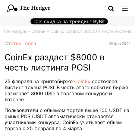
10% скидка на трейдинг ByBit
The Hedger
Статьи
CoinEx раздаст $8000 в честь листинга
Статьи
Anna
25 фев 2022
CoinEx раздаст $8000 в
честь листинга POSI
25 февраля на криптобирже
CoinEx
состоялся
листинг токена POSI. В честь этого события биржа
разыграет 8000 USD в торговом конкурсе и
лотерее.
Пользователи с объемом торгов выше 100 USDT на
рынке POSI/USDT автоматически становятся
участниками конкурса. CoinEx учитывает объем
торгов с 25 февраля по 4 марта.