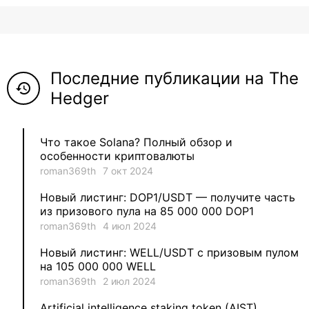
8
ViaBTC_group
5
Anna
Последние публикации на The
5
Neftegrad
history
Hedger
4
Qitosha
Что такое Solana? Полный обзор и
3
Evgeniy
особенности криптовалюты
roman369th
7 окт 2024
3
Garantex
Новый листинг: DOP1/USDT — получите часть
из призового пула на 85 000 000 DOP1
2
aleksandr-es
roman369th
4 июл 2024
Новый листинг: WELL/USDT с призовым пулом
1
Jevick
на 105 000 000 WELL
roman369th
2 июл 2024
1
VLADYSLAV
Artificial intelligence staking token (AIST)