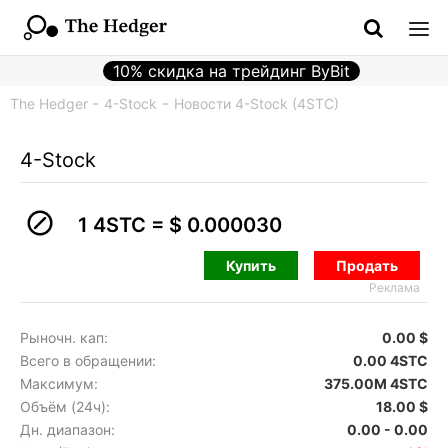
10% скидка на трейдинг ByBit
The Hedger
4-Stock
Новости 4-Stock (4STC)
4-Stock
1 4STC =
$ 0.000030
Купить
Продать
Реклама
Рыночн. кап:
0.00 $
Всего в обращении:
0.00 4STC
Максимум:
375.00M 4STC
Объём (24ч):
18.00 $
Дн. диапазон:
0.00 - 0.00