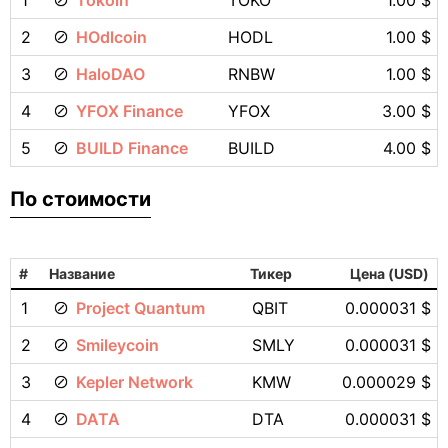
2
HOdlcoin
HODL
1.00 $
3
HaloDAO
RNBW
1.00 $
4
YFOX Finance
YFOX
3.00 $
5
BUILD Finance
BUILD
4.00 $
По стоимости
#
Название
Тикер
Цена (USD)
1
Project Quantum
QBIT
0.000031 $
2
Smileycoin
SMLY
0.000031 $
3
Kepler Network
KMW
0.000029 $
4
DATA
DTA
0.000031 $