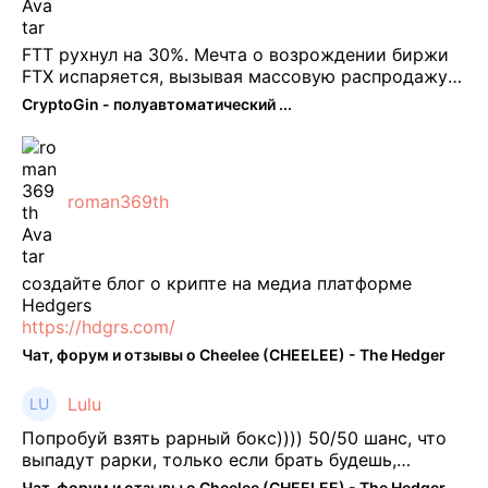
FTT рухнул на 30%. Мечта о возрождении биржи
FTX испаряется, вызывая массовую распродажу
ее собственного токена FTT. По словам Кайко , 5
CryptoGin - полуавтоматический ...
февраля FTT, ныне бесполезная ...
roman369th
создайте блог о крипте на медиа платформе
Hedgers
https://hdgrs.com/
Чат, форум и отзывы о Cheelee (CHEELEE) - The Hedger
Lulu
Попробуй взять рарный бокс)))) 50/50 шанс, что
выпадут рарки, только если брать будешь,
отпиши потом что да как))
Чат, форум и отзывы о Cheelee (CHEELEE) - The Hedger