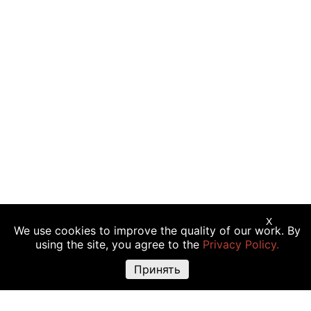
X
We use cookies to improve the quality of our work. By
Предупреждение о рисках:
Торговые операции с криптовалютой,
using the site, you agree to the
Privacy Policy.
акциями и другими финансовыми инструментами подходят не всем
инвесторам, так как сопряжены с риском полной или частичной
Принять
утраты вложений. Крайне высокая волатильность стоимости
криптовалюты объясняется прямой зависимостью ее цены от
множества факторов: изменения законодательства, финансовые
события, политическая конъюнктура и т.д. Использование различных