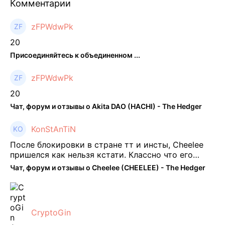
Комментарии
zFPWdwPk
20
Присоединяйтесь к объединенном ...
zFPWdwPk
20
Чат, форум и отзывы о Akita DAO (HACHI) - The Hedger
KonStAnTiN
После блокировки в стране тт и инсты, Cheelee
пришелся как нельзя кстати. Классно что его
можно юзать без так уже всем надоевшего vpn.
Чат, форум и отзывы о Cheelee (CHEELEE) - The Hedger
Сейчас просто чилю и наслаждаюсь др ...
CryptoGin