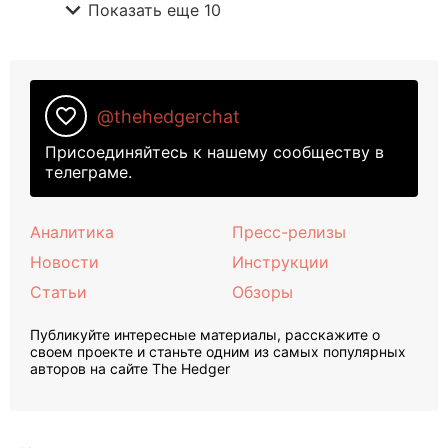
expand_more
Показать еще 10
favorite_border
@thehedgerchat
Присоединяйтесь к нашему сообществу в
телеграме.
Аналитика
Пресс-релизы
Новости
Инструкции
Статьи
Обзоры
Публикуйте интересные материалы, расскажите о
своем проекте и станьте одним из самых популярных
авторов на сайте The Hedger