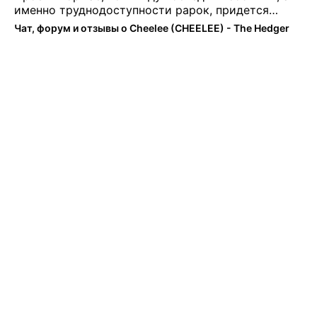
именно труднодоступности рарок, придется
теперь переходить на симплы. Но на рарках и
Чат, форум и отзывы о Cheelee (CHEELEE) - The Hedger
униках как не крути было выгоднее. Или ...