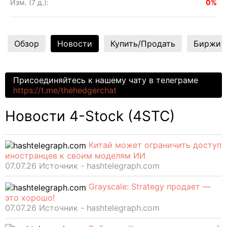
Изм. (7 д.):
0%
Обзор
Новости
Купить/Продать
Биржи
Присоединяйтесь к нашему чату в телеграме
https://t.me/thehedgerchat
Новости 4-Stock (4STC)
Китай может ограничить доступ
иностранцев к своим моделям ИИ
07.07.26 Источник - hashtelegraph.com
Grayscale: Strategy продает —
это хорошо!
07.07.26 Источник - hashtelegraph.com