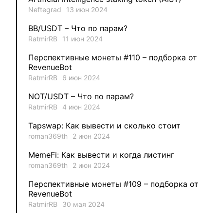
Neftegrad
13 июн 2024
1
MysticalEnergyNFT
BB/USDT – Что по парам?
1
DecimalChain
RatmirRB
11 июн 2024
Перспективные монеты #110 – подборка от
1
Ksenia
RevenueBot
RatmirRB
6 июн 2024
1
metafreedom_nft
NOT/USDT – Что по парам?
RatmirRB
4 июн 2024
1
METAMINECRAFT
Tapswap: Как вывести и сколько стоит
1
Kate_AAX
roman369th
2 июн 2024
MemeFi: Как вывести и когда листинг
roman369th
2 июн 2024
Перспективные монеты #109 – подборка от
RevenueBot
RatmirRB
30 мая 2024