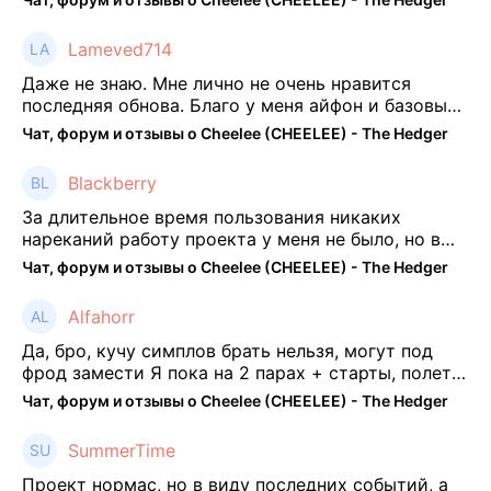
Lameved714
Даже не знаю. Мне лично не очень нравится
последняя обнова. Благо у меня айфон и базовые
механики платформы остались не тронуты. То
Чат, форум и отзывы о Cheelee (CHEELEE) - The Hedger
есть нет автоматической прокачки как у ...
Blackberry
За длительное время пользования никаких
нареканий работу проекта у меня не было, но в
последнее несколько месяцев как то его
Чат, форум и отзывы о Cheelee (CHEELEE) - The Hedger
подзабросил (было много изменений, решил отси
...
Alfahorr
Да, бро, кучу симплов брать нельзя, могут под
фрод замести Я пока на 2 парах + старты, полет
нормальный🤓👌🏻
Чат, форум и отзывы о Cheelee (CHEELEE) - The Hedger
SummerTime
Проект нормас, но в виду последних событий, а