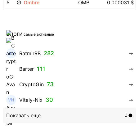
5
Ombre
OMB
0.000031 $
Блоги
самые активные
282
RatmirRB
111
Barter
73
CryptoGin
30
Vitaly-Nix
16
Hanna_Zolo4evskaya
12
roman369th