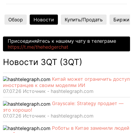
Обзор
Новости
Купить/Продать
Биржи
Присоединяйтесь к нашему чату в телеграме
https://t.me/thehedgerchat
Новости 3QT (3QT)
Китай может ограничить доступ
иностранцев к своим моделям ИИ
07.07.26 Источник - hashtelegraph.com
Grayscale: Strategy продает —
это хорошо!
07.07.26 Источник - hashtelegraph.com
Роботы в Китае заменили людей