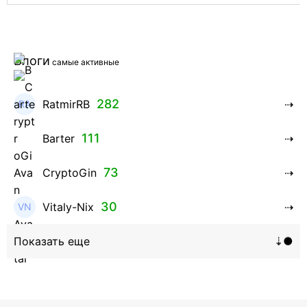
Блоги
самые активные
282
RatmirRB
111
Barter
73
CryptoGin
30
Vitaly-Nix
16
Hanna_Zolo4evskaya
12
roman369th