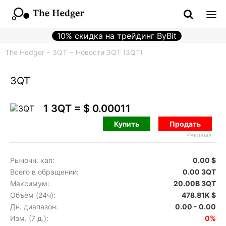
10% скидка на трейдинг ByBit
The Hedger
3QT
Новости 3QT (3QT)
3QT
1 3QT =
$ 0.00011
Купить
Продать
Реклама
Рыночн. кап:
0.00 $
Всего в обращении:
0.00 3QT
Максимум:
20.00B 3QT
Объём (24ч):
478.81K $
Дн. диапазон:
0.00 - 0.00
Изм. (7 д.):
0%