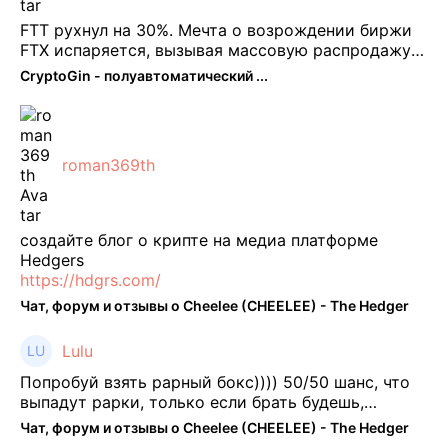
FTT рухнул на 30%. Мечта о возрождении биржи
FTX испаряется, вызывая массовую распродажу
ее собственного токена FTT. По словам Кайко , 5
CryptoGin - полуавтоматический ...
февраля FTT, ныне бесполезная ...
roman369th
создайте блог о крипте на медиа платформе
Hedgers
https://hdgrs.com/
Чат, форум и отзывы о Cheelee (CHEELEE) - The Hedger
Lulu
Попробуй взять рарный бокс)))) 50/50 шанс, что
выпадут рарки, только если брать будешь,
отпиши потом что да как))
Чат, форум и отзывы о Cheelee (CHEELEE) - The Hedger