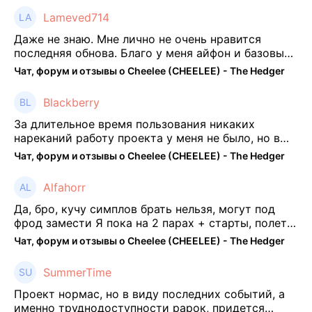
Lameved714
Даже не знаю. Мне лично не очень нравится
последняя обнова. Благо у меня айфон и базовые
механики платформы остались не тронуты. То
Чат, форум и отзывы о Cheelee (CHEELEE) - The Hedger
есть нет автоматической прокачки как у ...
Blackberry
За длительное время пользования никаких
нареканий работу проекта у меня не было, но в
последнее несколько месяцев как то его
Чат, форум и отзывы о Cheelee (CHEELEE) - The Hedger
подзабросил (было много изменений, решил отси
...
Alfahorr
Да, бро, кучу симплов брать нельзя, могут под
фрод замести Я пока на 2 парах + старты, полет
нормальный🤓👌🏻
Чат, форум и отзывы о Cheelee (CHEELEE) - The Hedger
SummerTime
Проект нормас, но в виду последних событий, а
именно труднодоступности рарок, придется