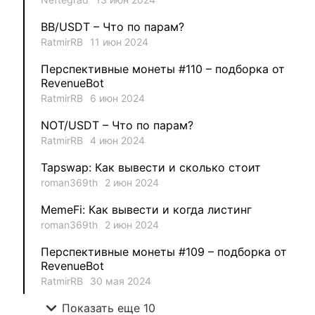
1
MysticalEnergyNFT
BB/USDT – Что по парам?
1
DecimalChain
RatmirRB
11 июн 2024
Перспективные монеты #110 – подборка от
1
Ksenia
RevenueBot
RatmirRB
6 июн 2024
1
metafreedom_nft
NOT/USDT – Что по парам?
RatmirRB
4 июн 2024
1
METAMINECRAFT
Tapswap: Как вывести и сколько стоит
1
Kate_AAX
roman369th
2 июн 2024
MemeFi: Как вывести и когда листинг
roman369th
2 июн 2024
Перспективные монеты #109 – подборка от
RevenueBot
RatmirRB
30 мая 2024
expand_more
Показать еще 10