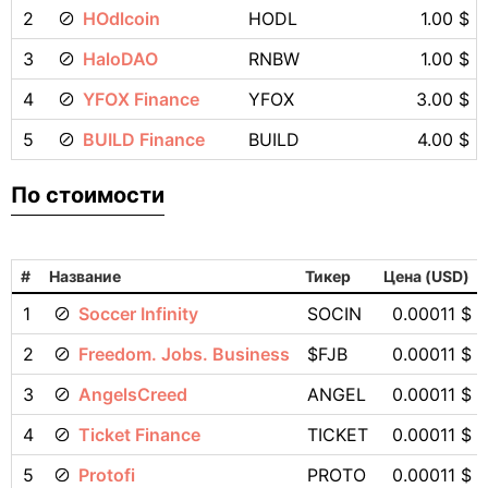
2
HOdlcoin
HODL
1.00 $
3
HaloDAO
RNBW
1.00 $
4
YFOX Finance
YFOX
3.00 $
5
BUILD Finance
BUILD
4.00 $
По стоимости
#
Название
Тикер
Цена (USD)
1
Soccer Infinity
SOCIN
0.00011 $
2
Freedom. Jobs. Business
$FJB
0.00011 $
3
AngelsCreed
ANGEL
0.00011 $
4
Ticket Finance
TICKET
0.00011 $
5
Protofi
PROTO
0.00011 $