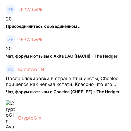
zFPWdwPk
20
Присоединяйтесь к объединенном ...
zFPWdwPk
20
Чат, форум и отзывы о Akita DAO (HACHI) - The Hedger
KonStAnTiN
После блокировки в стране тт и инсты, Cheelee
пришелся как нельзя кстати. Классно что его
можно юзать без так уже всем надоевшего vpn.
Чат, форум и отзывы о Cheelee (CHEELEE) - The Hedger
Сейчас просто чилю и наслаждаюсь др ...
CryptoGin