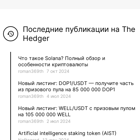
8
ViaBTC_group
5
Anna
Последние публикации на The
5
Neftegrad
history
Hedger
4
Qitosha
Что такое Solana? Полный обзор и
3
Evgeniy
особенности криптовалюты
roman369th
7 окт 2024
3
Garantex
Новый листинг: DOP1/USDT — получите часть
из призового пула на 85 000 000 DOP1
2
aleksandr-es
roman369th
4 июл 2024
Новый листинг: WELL/USDT с призовым пулом
1
Jevick
на 105 000 000 WELL
roman369th
2 июл 2024
1
VLADYSLAV
Artificial intelligence staking token (AIST)
Neftegrad
13 июн 2024