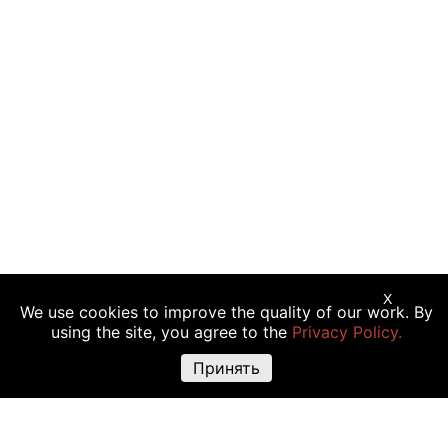
X
We use cookies to improve the quality of our work. By
Предупреждение о рисках:
Торговые операции с криптовалютой,
using the site, you agree to the
Privacy Policy.
акциями и другими финансовыми инструментами подходят не всем
инвесторам, так как сопряжены с риском полной или частичной
Принять
утраты вложений. Крайне высокая волатильность стоимости
криптовалюты объясняется прямой зависимостью ее цены от
множества факторов: изменения законодательства, финансовые
события, политическая конъюнктура и т.д. Использование различных
торговых инструментов, например маржинальной торговли, также
повышают риск утраты средств.