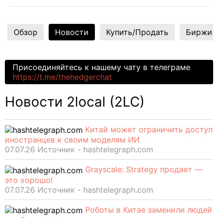
Обзор
Новости
Купить/Продать
Биржи
Присоединяйтесь к нашему чату в телеграме
https://t.me/thehedgerchat
Новости 2local (2LC)
Китай может ограничить доступ
иностранцев к своим моделям ИИ
07.07.26 Источник - hashtelegraph.com
Grayscale: Strategy продает —
это хорошо!
07.07.26 Источник - hashtelegraph.com
Роботы в Китае заменили людей