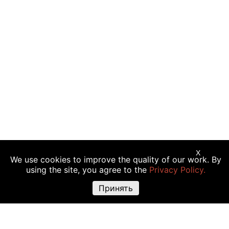
X
We use cookies to improve the quality of our work. By
Предупреждение о рисках:
Торговые операции с криптовалютой,
using the site, you agree to the
Privacy Policy.
акциями и другими финансовыми инструментами подходят не всем
инвесторам, так как сопряжены с риском полной или частичной
Принять
утраты вложений. Крайне высокая волатильность стоимости
криптовалюты объясняется прямой зависимостью ее цены от
множества факторов: изменения законодательства, финансовые
события, политическая конъюнктура и т.д. Использование различных
торговых инструментов, например маржинальной торговли, также
повышают риск утраты средств.