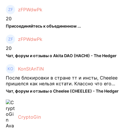
zFPWdwPk
20
Присоединяйтесь к объединенном ...
zFPWdwPk
20
Чат, форум и отзывы о Akita DAO (HACHI) - The Hedger
KonStAnTiN
После блокировки в стране тт и инсты, Cheelee
пришелся как нельзя кстати. Классно что его
можно юзать без так уже всем надоевшего vpn.
Чат, форум и отзывы о Cheelee (CHEELEE) - The Hedger
Сейчас просто чилю и наслаждаюсь др ...
CryptoGin