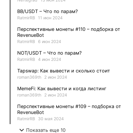
1
MysticalEnergyNFT
BB/USDT – Что по парам?
1
DecimalChain
RatmirRB
11 июн 2024
Перспективные монеты #110 – подборка от
1
Ksenia
RevenueBot
RatmirRB
6 июн 2024
1
metafreedom_nft
NOT/USDT – Что по парам?
RatmirRB
4 июн 2024
1
METAMINECRAFT
Tapswap: Как вывести и сколько стоит
1
Kate_AAX
roman369th
2 июн 2024
MemeFi: Как вывести и когда листинг
roman369th
2 июн 2024
Перспективные монеты #109 – подборка от
RevenueBot
RatmirRB
30 мая 2024
expand_more
Показать еще 10