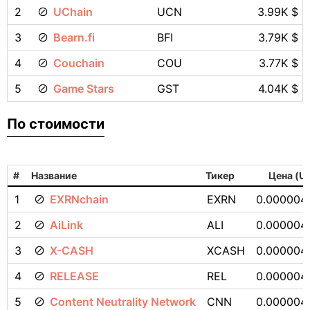
2
UChain
UCN
3.99K $
3
Bearn.fi
BFI
3.79K $
4
Couchain
COU
3.77K $
5
Game Stars
GST
4.04K $
По стоимости
#
Название
Тикер
Цена (U
1
EXRNchain
EXRN
0.000004
2
AiLink
ALI
0.000004
3
X-CASH
XCASH
0.000004
4
RELEASE
REL
0.000004
5
Content Neutrality Network
CNN
0.000004