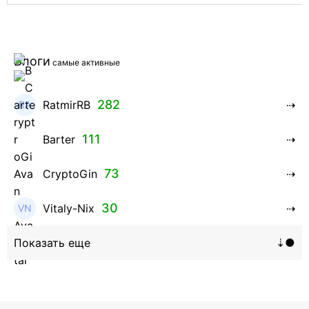
Блоги
самые активные
282
RatmirRB
111
Barter
73
CryptoGin
30
Vitaly-Nix
16
Hanna_Zolo4evskaya
12
roman369th