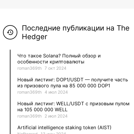
8
ViaBTC_group
5
Anna
Последние публикации на The
5
Neftegrad
history
Hedger
4
Qitosha
Что такое Solana? Полный обзор и
3
Evgeniy
особенности криптовалюты
roman369th
7 окт 2024
3
Garantex
Новый листинг: DOP1/USDT — получите часть
из призового пула на 85 000 000 DOP1
2
aleksandr-es
roman369th
4 июл 2024
Новый листинг: WELL/USDT с призовым пулом
1
Jevick
на 105 000 000 WELL
roman369th
2 июл 2024
1
VLADYSLAV
Artificial intelligence staking token (AIST)
Neftegrad
13 июн 2024