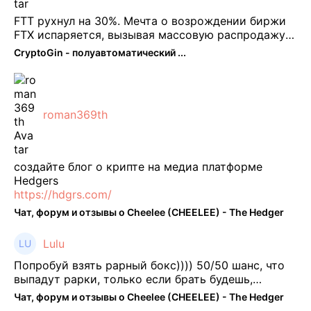
FTT рухнул на 30%. Мечта о возрождении биржи
FTX испаряется, вызывая массовую распродажу
ее собственного токена FTT. По словам Кайко , 5
CryptoGin - полуавтоматический ...
февраля FTT, ныне бесполезная ...
roman369th
создайте блог о крипте на медиа платформе
Hedgers
https://hdgrs.com/
Чат, форум и отзывы о Cheelee (CHEELEE) - The Hedger
Lulu
Попробуй взять рарный бокс)))) 50/50 шанс, что
выпадут рарки, только если брать будешь,
отпиши потом что да как))
Чат, форум и отзывы о Cheelee (CHEELEE) - The Hedger