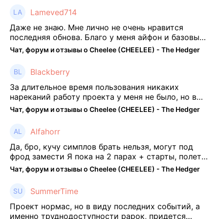
Lameved714
Даже не знаю. Мне лично не очень нравится
последняя обнова. Благо у меня айфон и базовые
механики платформы остались не тронуты. То
Чат, форум и отзывы о Cheelee (CHEELEE) - The Hedger
есть нет автоматической прокачки как у ...
Blackberry
За длительное время пользования никаких
нареканий работу проекта у меня не было, но в
последнее несколько месяцев как то его
Чат, форум и отзывы о Cheelee (CHEELEE) - The Hedger
подзабросил (было много изменений, решил отси
...
Alfahorr
Да, бро, кучу симплов брать нельзя, могут под
фрод замести Я пока на 2 парах + старты, полет
нормальный🤓👌🏻
Чат, форум и отзывы о Cheelee (CHEELEE) - The Hedger
SummerTime
Проект нормас, но в виду последних событий, а
именно труднодоступности рарок, придется