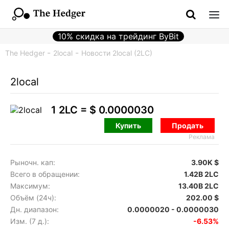
10% скидка на трейдинг ByBit
The Hedger
2local
Новости 2local (2LC)
2local
1 2LC =
$ 0.0000030
Купить
Продать
Реклама
Рыночн. кап:
3.90K $
Всего в обращении:
1.42B 2LC
Максимум:
13.40B 2LC
Объём (24ч):
202.00 $
Дн. диапазон:
0.0000020 - 0.0000030
Изм. (7 д.):
-6.53%