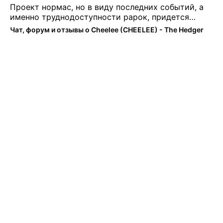
Проект нормас, но в виду последних событий, а
именно труднодоступности рарок, придется
теперь переходить на симплы. Но на рарках и
Чат, форум и отзывы о Cheelee (CHEELEE) - The Hedger
униках как не крути было выгоднее. Или ...