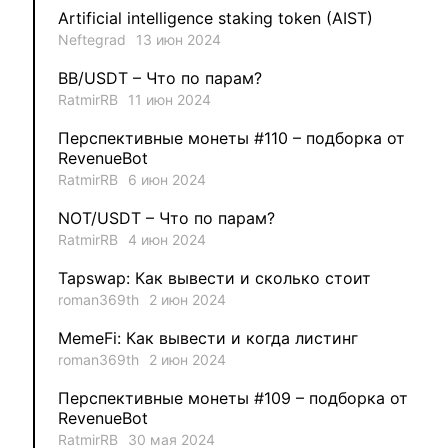
Artificial intelligence staking token (AIST)
Neftegrad
13 июн 2024
1
MysticalEnergyNFT
BB/USDT – Что по парам?
1
DecimalChain
RatmirRB
11 июн 2024
Перспективные монеты #110 – подборка от
1
Ksenia
RevenueBot
RatmirRB
6 июн 2024
1
metafreedom_nft
NOT/USDT – Что по парам?
RatmirRB
4 июн 2024
1
METAMINECRAFT
Tapswap: Как вывести и сколько стоит
1
Kate_AAX
roman369th
2 июн 2024
MemeFi: Как вывести и когда листинг
roman369th
2 июн 2024
Перспективные монеты #109 – подборка от
RevenueBot
RatmirRB
30 мая 2024