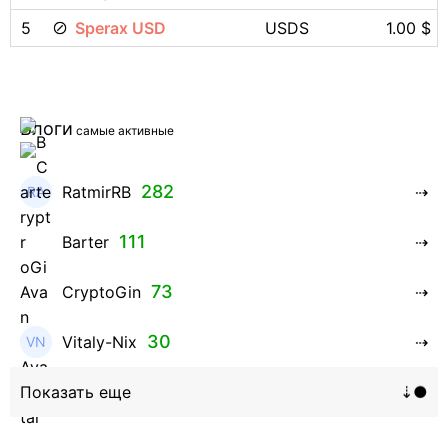
5
Sperax USD
USDS
1.00 $
Блоги
самые активные
282
RatmirRB
111
Barter
73
CryptoGin
30
Vitaly-Nix
16
Hanna_Zolo4evskaya
12
roman369th