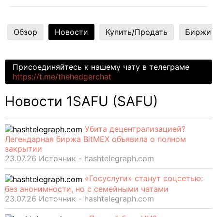
Обзор
Новости
Купить/Продать
Биржи
Присоединяйтесь к нашему чату в телеграме
https://t.me/thehedgerchat
Новости 1SAFU (SAFU)
Убита децентрализацией?
Легендарная биржа BitMEX объявила о полном
закрытии
23.07.26 Источник - hashtelegraph.com
«Госуслуги» станут соцсетью:
без анонимности, но с семейными чатами
23.07.26 Источник - hashtelegraph.com