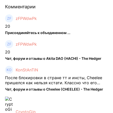
Комментарии
zFPWdwPk
20
Присоединяйтесь к объединенном ...
zFPWdwPk
20
Чат, форум и отзывы о Akita DAO (HACHI) - The Hedger
KonStAnTiN
После блокировки в стране тт и инсты, Cheelee
пришелся как нельзя кстати. Классно что его
можно юзать без так уже всем надоевшего vpn.
Чат, форум и отзывы о Cheelee (CHEELEE) - The Hedger
Сейчас просто чилю и наслаждаюсь др ...
CryptoGin