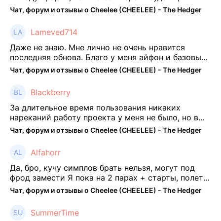
отпиши потом что да как))
Чат, форум и отзывы о Cheelee (CHEELEE) - The Hedger
Lameved714
Даже не знаю. Мне лично не очень нравится
последняя обнова. Благо у меня айфон и базовые
механики платформы остались не тронуты. То
Чат, форум и отзывы о Cheelee (CHEELEE) - The Hedger
есть нет автоматической прокачки как у ...
Blackberry
За длительное время пользования никаких
нареканий работу проекта у меня не было, но в
последнее несколько месяцев как то его
Чат, форум и отзывы о Cheelee (CHEELEE) - The Hedger
подзабросил (было много изменений, решил отси
...
Alfahorr
Да, бро, кучу симплов брать нельзя, могут под
фрод замести Я пока на 2 парах + старты, полет
нормальный🤓👌🏻
Чат, форум и отзывы о Cheelee (CHEELEE) - The Hedger
SummerTime