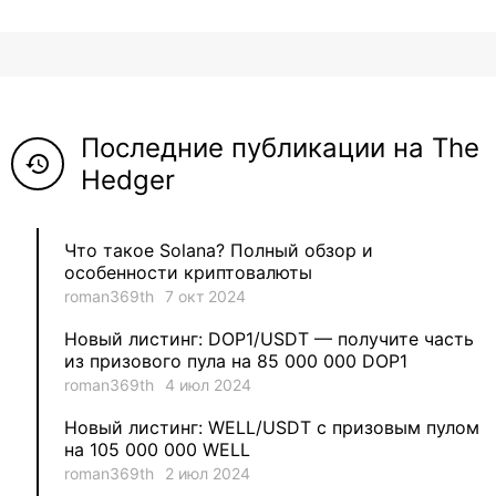
8
ViaBTC_group
5
Anna
Последние публикации на The
5
Neftegrad
history
Hedger
4
Qitosha
Что такое Solana? Полный обзор и
3
Evgeniy
особенности криптовалюты
roman369th
7 окт 2024
3
Garantex
Новый листинг: DOP1/USDT — получите часть
из призового пула на 85 000 000 DOP1
2
aleksandr-es
roman369th
4 июл 2024
Новый листинг: WELL/USDT с призовым пулом
1
Jevick
на 105 000 000 WELL
roman369th
2 июл 2024
1
VLADYSLAV