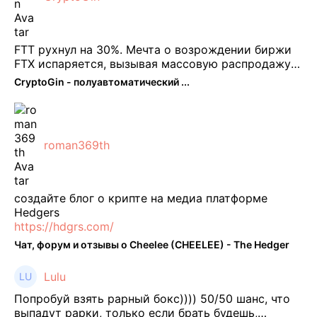
FTT рухнул на 30%. Мечта о возрождении биржи
FTX испаряется, вызывая массовую распродажу
ее собственного токена FTT. По словам Кайко , 5
CryptoGin - полуавтоматический ...
февраля FTT, ныне бесполезная ...
roman369th
создайте блог о крипте на медиа платформе
Hedgers
https://hdgrs.com/
Чат, форум и отзывы о Cheelee (CHEELEE) - The Hedger
Lulu
Попробуй взять рарный бокс)))) 50/50 шанс, что
выпадут рарки, только если брать будешь,