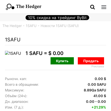
10% скидка на трейдинг ByBit
The Hedger
1SAFU
Новости 1SAFU (SAFU)
1SAFU
1 SAFU =
$ 0.00
Купить
Продать
Реклама
Рыночн. кап:
0.00 $
Всего в обращении:
0.00 SAFU
Максимум:
8.89Qa SAFU
Объём (24ч):
41.00 $
Дн. диапазон:
0.00 - 0.00
Изм. (7 д.):
+21.29%