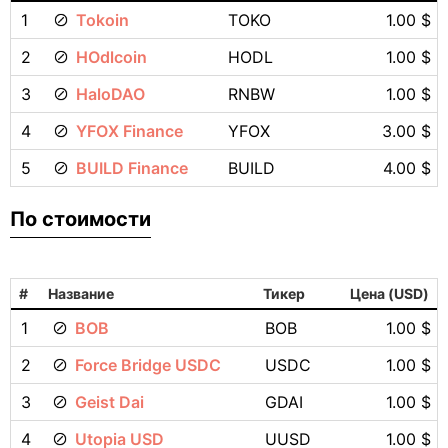
1
Tokoin
TOKO
1.00 $
2
HOdlcoin
HODL
1.00 $
3
HaloDAO
RNBW
1.00 $
4
YFOX Finance
YFOX
3.00 $
5
BUILD Finance
BUILD
4.00 $
По стоимости
#
Название
Тикер
Цена (USD)
1
BOB
BOB
1.00 $
2
Force Bridge USDC
USDC
1.00 $
3
Geist Dai
GDAI
1.00 $
4
Utopia USD
UUSD
1.00 $