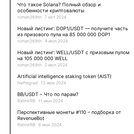
Что такое Solana? Полный обзор и
3
Evgeniy
особенности криптовалюты
roman369th
7 окт 2024
3
Garantex
Новый листинг: DOP1/USDT — получите часть
из призового пула на 85 000 000 DOP1
2
aleksandr-es
roman369th
4 июл 2024
Новый листинг: WELL/USDT с призовым пулом
1
Jevick
на 105 000 000 WELL
roman369th
2 июл 2024
1
VLADYSLAV
Artificial intelligence staking token (AIST)
Neftegrad
13 июн 2024
1
MysticalEnergyNFT
BB/USDT – Что по парам?
1
DecimalChain
RatmirRB
11 июн 2024
Перспективные монеты #110 – подборка от
1
Ksenia
RevenueBot
RatmirRB
6 июн 2024
1
metafreedom_nft