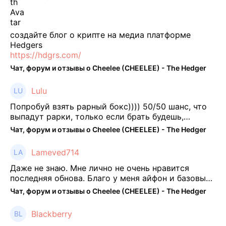
создайте блог о крипте на медиа платформе
Hedgers
https://hdgrs.com/
Чат, форум и отзывы о Cheelee (CHEELEE) - The Hedger
Lulu
Попробуй взять рарный бокс)))) 50/50 шанс, что
выпадут рарки, только если брать будешь,
отпиши потом что да как))
Чат, форум и отзывы о Cheelee (CHEELEE) - The Hedger
Lameved714
Даже не знаю. Мне лично не очень нравится
последняя обнова. Благо у меня айфон и базовые
механики платформы остались не тронуты. То
Чат, форум и отзывы о Cheelee (CHEELEE) - The Hedger
есть нет автоматической прокачки как у ...
Blackberry