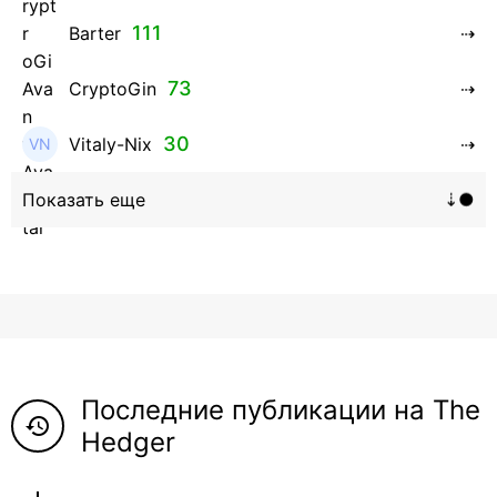
111
Barter
73
CryptoGin
30
Vitaly-Nix
16
Hanna_Zolo4evskaya
12
roman369th
8
ViaBTC_group
5
Anna
Последние публикации на The
5
Neftegrad
history
Hedger
4
Qitosha