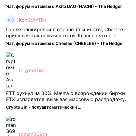
Чат, форум и отзывы о Akita DAO (HACHI) - The Hedger
KonStAnTiN
После блокировки в стране тт и инсты, Cheelee
пришелся как нельзя кстати. Классно что его
можно юзать без так уже всем надоевшего vpn.
Чат, форум и отзывы о Cheelee (CHEELEE) - The Hedger
Сейчас просто чилю и наслаждаюсь др ...
CryptoGin
FTT рухнул на 30%. Мечта о возрождении биржи
FTX испаряется, вызывая массовую распродажу
ее собственного токена FTT. По словам Кайко , 5
CryptoGin - полуавтоматический ...
февраля FTT, ныне бесполезная ...
roman369th