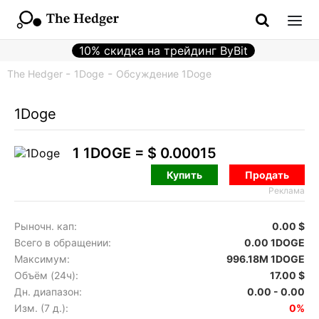
10% скидка на трейдинг ByBit
The Hedger
1Doge
Обсуждение 1Doge
1Doge
1 1DOGE =
$ 0.00015
Купить
Продать
Реклама
Рыночн. кап:
0.00 $
Всего в обращении:
0.00 1DOGE
Максимум:
996.18M 1DOGE
Объём (24ч):
17.00 $
Дн. диапазон:
0.00 - 0.00
Изм. (7 д.):
0%