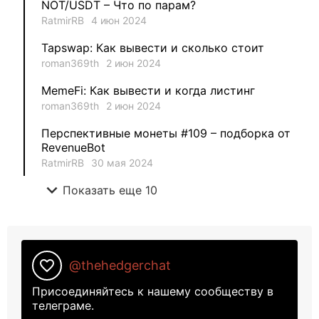
NOT/USDT – Что по парам?
RatmirRB
4 июн 2024
1
METAMINECRAFT
Tapswap: Как вывести и сколько стоит
1
Kate_AAX
roman369th
2 июн 2024
MemeFi: Как вывести и когда листинг
roman369th
2 июн 2024
Перспективные монеты #109 – подборка от
RevenueBot
RatmirRB
30 мая 2024
expand_more
Показать еще 10
favorite_border
@thehedgerchat
Присоединяйтесь к нашему сообществу в
телеграме.