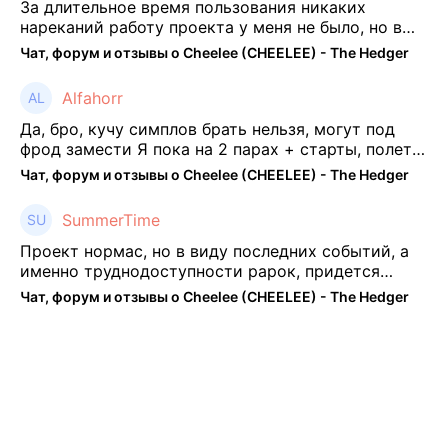
За длительное время пользования никаких
нареканий работу проекта у меня не было, но в
последнее несколько месяцев как то его
Чат, форум и отзывы о Cheelee (CHEELEE) - The Hedger
подзабросил (было много изменений, решил отси
...
Alfahorr
Да, бро, кучу симплов брать нельзя, могут под
фрод замести Я пока на 2 парах + старты, полет
нормальный🤓👌🏻
Чат, форум и отзывы о Cheelee (CHEELEE) - The Hedger
SummerTime
Проект нормас, но в виду последних событий, а
именно труднодоступности рарок, придется
теперь переходить на симплы. Но на рарках и
Чат, форум и отзывы о Cheelee (CHEELEE) - The Hedger
униках как не крути было выгоднее. Или ...