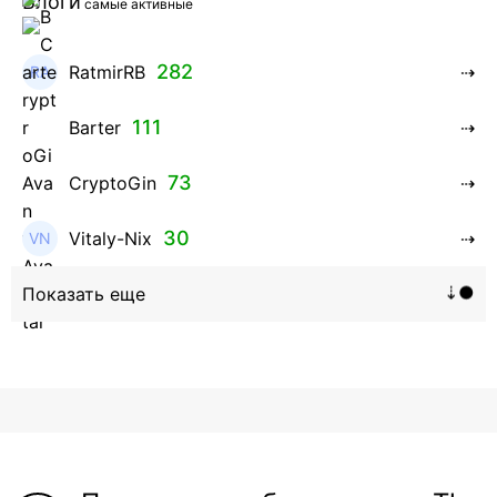
Блоги
самые активные
282
RatmirRB
111
Barter
73
CryptoGin
30
Vitaly-Nix
16
Hanna_Zolo4evskaya
12
roman369th
8
ViaBTC_group
5
Anna