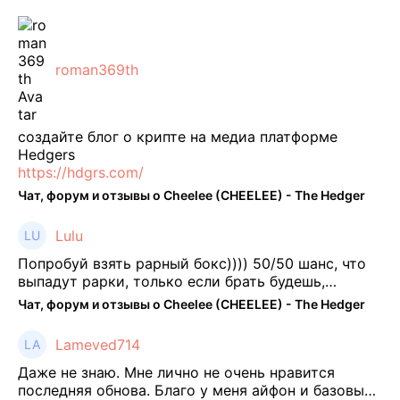
февраля FTT, ныне бесполезная ...
roman369th
создайте блог о крипте на медиа платформе
Hedgers
https://hdgrs.com/
Чат, форум и отзывы о Cheelee (CHEELEE) - The Hedger
Lulu
Попробуй взять рарный бокс)))) 50/50 шанс, что
выпадут рарки, только если брать будешь,
отпиши потом что да как))
Чат, форум и отзывы о Cheelee (CHEELEE) - The Hedger
Lameved714
Даже не знаю. Мне лично не очень нравится
последняя обнова. Благо у меня айфон и базовые