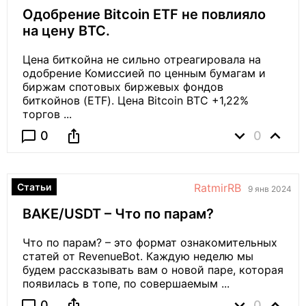
Одобрение Bitcoin ETF не повлияло
на цену BTC.
Цена биткойна не сильно отреагировала на
одобрение Комиссией по ценным бумагам и
биржам спотовых биржевых фондов
биткойнов (ETF). Цена Bitcoin BTC +1,22%
торгов ...
expand_more
expand_less
ios_share
chat_bubble_outline
0
0
Статьи
RatmirRB
9 янв 2024
BAKE/USDT – Что по парам?
Что по парам? – это формат ознакомительных
статей от RevenueBot. Каждую неделю мы
будем рассказывать вам о новой паре, которая
появилась в топе, по совершаемым ...
expand_more
expand_less
ios_share
0
0