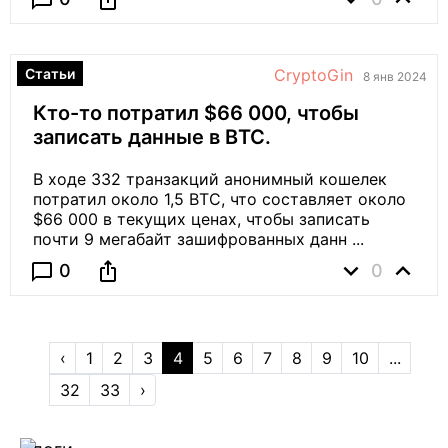
chat_bubble_outline
Статьи
CryptoGin
8 янв 2024
Кто-то потратил $66 000, чтобы
записать данные в BTC.
В ходе 332 транзакций анонимный кошелек
потратил около 1,5 BTC, что составляет около
$66 000 в текущих ценах, чтобы записать
почти 9 мегабайт зашифрованных данн ...
expand_more
expand_less
ios_share
chat_bubble_outline
0
0
‹
1
2
3
4
5
6
7
8
9
10
...
32
33
›