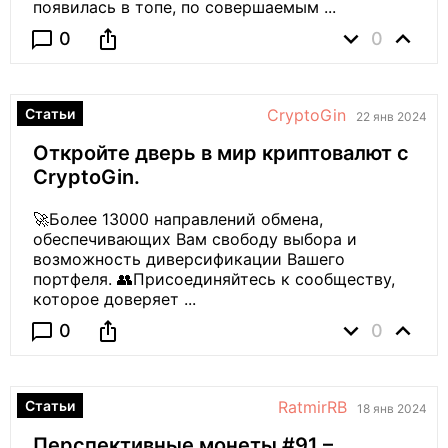
появилась в топе, по совершаемым ...
expand_more
expand_less
ios_share
chat_bubble_outline
0
0
Статьи
CryptoGin
22 янв 2024
Откройте дверь в мир криптовалют с
CryptoGin.
🚀Более 13000 направлений обмена,
обеспечивающих Вам свободу выбора и
возможность диверсификации Вашего
портфеля. 👥Присоединяйтесь к сообществу,
которое доверяет ...
expand_more
expand_less
ios_share
chat_bubble_outline
0
0
Статьи
RatmirRB
18 янв 2024
Перспективные монеты #91 –