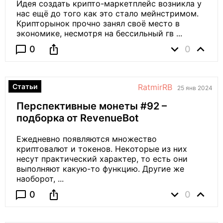
Идея создать крипто-маркетплейс возникла у
нас ещё до того как это стало мейнстримом.
Крипторынок прочно занял своё место в
экономике, несмотря на бессильный гв ...
expand_more
expand_less
ios_share
chat_bubble_outline
0
0
Статьи
RatmirRB
25 янв 2024
Перспективные монеты #92 –
подборка от RevenueBot
Ежедневно появляются множество
криптовалют и токенов. Некоторые из них
несут практический характер, то есть они
выполняют какую-то функцию. Другие же
наоборот, ...
expand_more
expand_less
ios_share
chat_bubble_outline
0
0