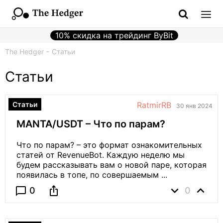
10% скидка на трейдинг ByBit
The Hedger
Статьи
Статьи
Статьи
RatmirRB
30 янв 2024
MANTA/USDT – Что по парам?
Что по парам? – это формат ознакомительных
статей от RevenueBot. Каждую неделю мы
будем рассказывать вам о новой паре, которая
появилась в топе, по совершаемым ...
expand_more
expand_less
ios_share
chat_bubble_outline
0
0