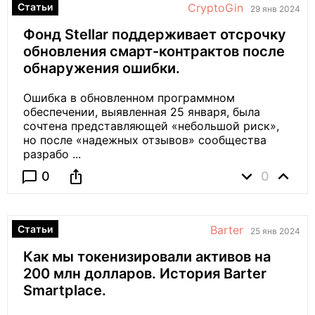
Статьи
CryptoGin
29 янв 2024
Фонд Stellar поддерживает отсрочку
обновления смарт-контрактов после
обнаружения ошибки.
Ошибка в обновленном программном
обеспечении, выявленная 25 января, была
сочтена представляющей «небольшой риск»,
но после «надежных отзывов» сообщества
разрабо ...
expand_more
expand_less
ios_share
chat_bubble_outline
0
0
Статьи
Barter
25 янв 2024
Как мы токенизировали активов на
200 млн долларов. История Barter
Smartplace.