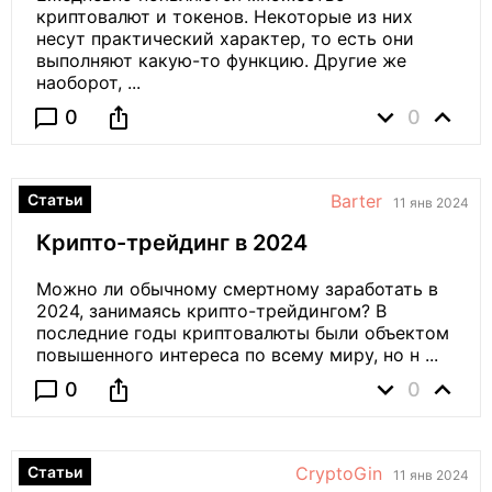
криптовалют и токенов. Некоторые из них
несут практический характер, то есть они
выполняют какую-то функцию. Другие же
наоборот, ...
expand_more
expand_less
ios_share
chat_bubble_outline
0
0
Статьи
Barter
11 янв 2024
Крипто-трейдинг в 2024
Можно ли обычному смертному заработать в
2024, занимаясь крипто-трейдингом? В
последние годы криптовалюты были объектом
повышенного интереса по всему миру, но н ...
expand_more
expand_less
ios_share
chat_bubble_outline
0
0
Статьи
CryptoGin
11 янв 2024