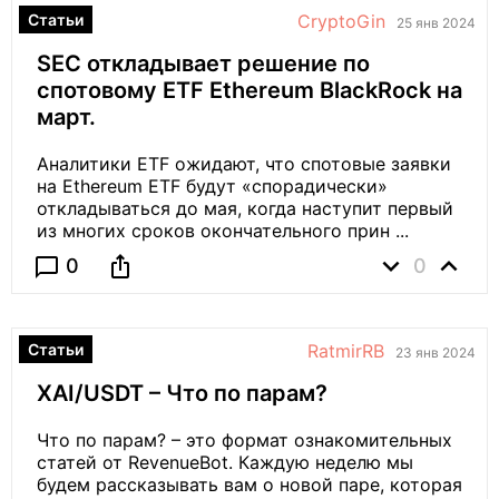
Статьи
CryptoGin
25 янв 2024
SEC откладывает решение по
спотовому ETF Ethereum BlackRock на
март.
Аналитики ETF ожидают, что спотовые заявки
на Ethereum ETF будут «спорадически»
откладываться до мая, когда наступит первый
из многих сроков окончательного прин ...
expand_more
expand_less
ios_share
chat_bubble_outline
0
0
Статьи
RatmirRB
23 янв 2024
XAI/USDT – Что по парам?
Что по парам? – это формат ознакомительных
статей от RevenueBot. Каждую неделю мы
будем рассказывать вам о новой паре, которая