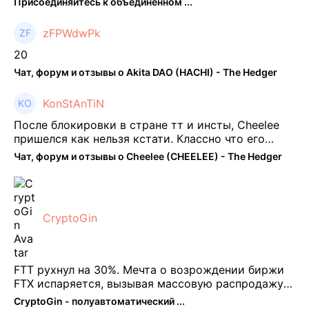
Присоединяйтесь к объединенном ...
zFPWdwPk
20
Чат, форум и отзывы о Akita DAO (HACHI) - The Hedger
KonStAnTiN
После блокировки в стране тт и инсты, Cheelee
пришелся как нельзя кстати. Классно что его
можно юзать без так уже всем надоевшего vpn.
Чат, форум и отзывы о Cheelee (CHEELEE) - The Hedger
Сейчас просто чилю и наслаждаюсь др ...
CryptoGin
FTT рухнул на 30%. Мечта о возрождении биржи
FTX испаряется, вызывая массовую распродажу
ее собственного токена FTT. По словам Кайко , 5
CryptoGin - полуавтоматический ...