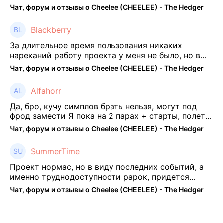
механики платформы остались не тронуты. То
Чат, форум и отзывы о Cheelee (CHEELEE) - The Hedger
есть нет автоматической прокачки как у ...
Blackberry
За длительное время пользования никаких
нареканий работу проекта у меня не было, но в
последнее несколько месяцев как то его
Чат, форум и отзывы о Cheelee (CHEELEE) - The Hedger
подзабросил (было много изменений, решил отси
...
Alfahorr
Да, бро, кучу симплов брать нельзя, могут под
фрод замести Я пока на 2 парах + старты, полет
нормальный🤓👌🏻
Чат, форум и отзывы о Cheelee (CHEELEE) - The Hedger
SummerTime
Проект нормас, но в виду последних событий, а
именно труднодоступности рарок, придется
теперь переходить на симплы. Но на рарках и
Чат, форум и отзывы о Cheelee (CHEELEE) - The Hedger
униках как не крути было выгоднее. Или ...