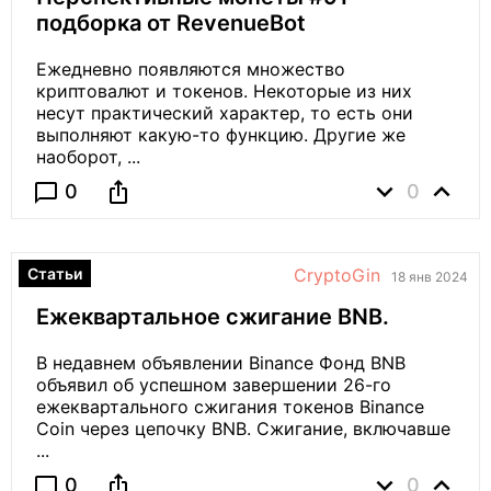
подборка от RevenueBot
Ежедневно появляются множество
криптовалют и токенов. Некоторые из них
несут практический характер, то есть они
выполняют какую-то функцию. Другие же
наоборот, ...
expand_more
expand_less
ios_share
chat_bubble_outline
0
0
Статьи
CryptoGin
18 янв 2024
Ежеквартальное сжигание BNB.
В недавнем объявлении Binance Фонд BNB
объявил об успешном завершении 26-го
ежеквартального сжигания токенов Binance
Coin через цепочку BNB. Сжигание, включавше
...
expand_more
expand_less
ios_share
chat_bubble_outline
0
0