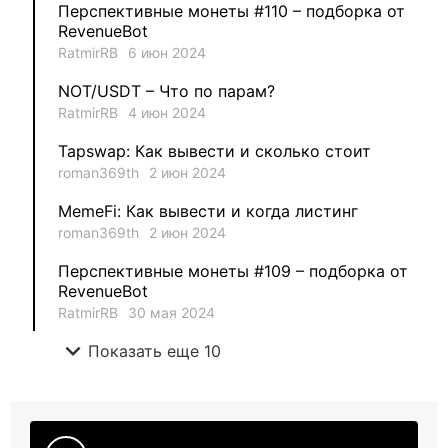
Перспективные монеты #110 – подборка от
1
Ksenia
RevenueBot
RatmirRB
6 июн 2024
1
metafreedom_nft
NOT/USDT – Что по парам?
RatmirRB
4 июн 2024
1
METAMINECRAFT
Tapswap: Как вывести и сколько стоит
1
Kate_AAX
roman369th
2 июн 2024
MemeFi: Как вывести и когда листинг
roman369th
2 июн 2024
Перспективные монеты #109 – подборка от
RevenueBot
RatmirRB
30 мая 2024
expand_more
Показать еще 10