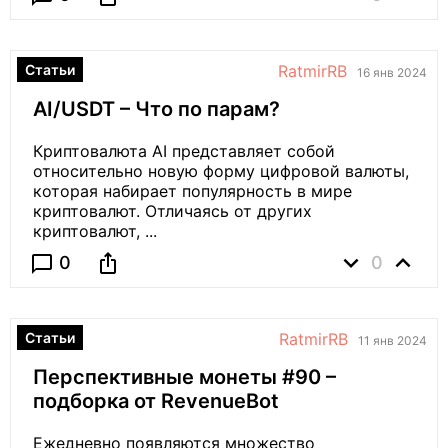
Статьи
RatmirRB
16 янв 2024
AI/USDT – Что по парам?
Криптовалюта AI представляет собой
относительно новую форму цифровой валюты,
которая набирает популярность в мире
криптовалют. Отличаясь от других
криптовалют, ...
expand_more
expand_less
ios_share
chat_bubble_outline
0
0
Статьи
RatmirRB
11 янв 2024
Перспективные монеты #90 –
подборка от RevenueBot
Ежедневно появляются множество