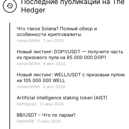
Последние публикации на The
5
Neftegrad
history
Hedger
4
Qitosha
Что такое Solana? Полный обзор и
3
Evgeniy
особенности криптовалюты
roman369th
7 окт 2024
3
Garantex
Новый листинг: DOP1/USDT — получите часть
из призового пула на 85 000 000 DOP1
2
aleksandr-es
roman369th
4 июл 2024
Новый листинг: WELL/USDT с призовым пулом
1
Jevick
на 105 000 000 WELL
roman369th
2 июл 2024
1
VLADYSLAV
Artificial intelligence staking token (AIST)
Neftegrad
13 июн 2024
1
MysticalEnergyNFT
BB/USDT – Что по парам?
1
DecimalChain
RatmirRB
11 июн 2024