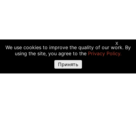
X
We use cookies to improve the quality of our work. By
using the site, you agree to the
Privacy Policy.
Принять
Предупреждение о рисках:
Торговые операции с криптовалютой,
акциями и другими финансовыми инструментами подходят не всем
инвесторам, так как сопряжены с риском полной или частичной
утраты вложений. Крайне высокая волатильность стоимости
криптовалюты объясняется прямой зависимостью ее цены от
множества факторов: изменения законодательства, финансовые
события, политическая конъюнктура и т.д. Использование различных
торговых инструментов, например маржинальной торговли, также
повышают риск утраты средств.
Решение о сделках с криптовалютами или финансовыми
инструментами должно основываться на четырех сопряженных
факторах: личный опыт, исчерпывающая информация о всех затратах
и рисках, точно определенные задачи инвестирования, допустимый
уровень риска. Дополнительно рекомендуем проконсультироваться у
профессионала.